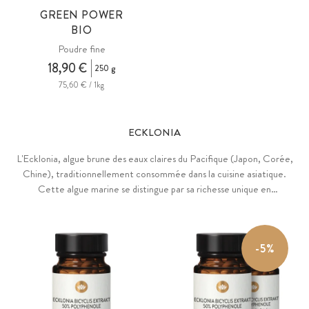
GREEN POWER
BIO
Poudre fine
18,90 €
250 g
75,60 € / 1kg
ECKLONIA
L'Ecklonia, algue brune des eaux claires du Pacifique (Japon, Corée,
Chine), traditionnellement consommée dans la cuisine asiatique.
Cette algue marine se distingue par sa richesse unique en
phlorotannins, polyphénols naturels exclusifs aux algues brunes,
particulièrement concentrés dans les variétés Ecklonia cava et
bicyclis.
-5%