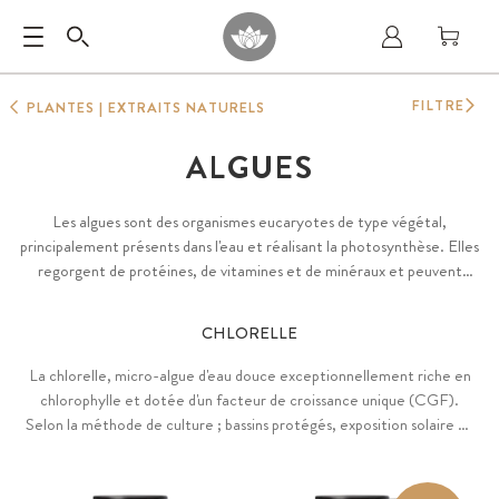
FILTRE
PLANTES | EXTRAITS NATURELS
ALGUES
Les algues sont des organismes eucaryotes de type végétal,
principalement présents dans l'eau et réalisant la photosynthèse. Elles
regorgent de protéines, de vitamines et de minéraux et peuvent
apporter une réelle valeur ajoutée à notre santé.
CHLORELLE
La chlorelle, micro-algue d'eau douce exceptionnellement riche en
chlorophylle et dotée d'un facteur de croissance unique (CGF).
Selon la méthode de culture ; bassins protégés, exposition solaire ou
systèmes lumineux, chaque chlorelle développe un profil nutritionnel
distinct en chlorophylle, nutriments et acides aminés.