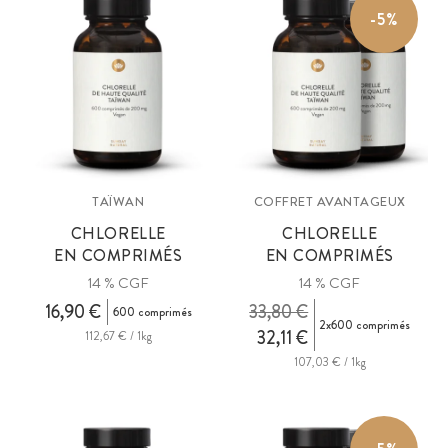
-5%
TAÏWAN
COFFRET AVANTAGEUX
CHLORELLE
CHLORELLE
EN COMPRIMÉS
EN COMPRIMÉS
14 % CGF
14 % CGF
16,90 €
33,80 €
600 comprimés
2x600 comprimés
32,11 €
112,67 € / 1kg
107,03 € / 1kg