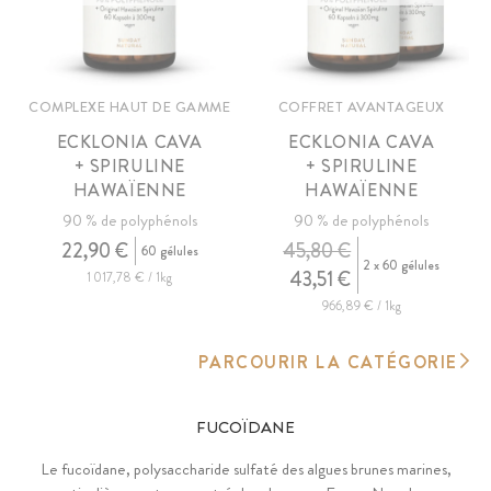
COMPLEXE HAUT DE GAMME
COFFRET AVANTAGEUX
ECKLONIA CAVA
ECKLONIA CAVA
+ SPIRULINE
+ SPIRULINE
HAWAÏENNE
HAWAÏENNE
90 % de polyphénols
90 % de polyphénols
22,90 €
45,80 €
60 gélules
2 x 60 gélules
43,51 €
1 017,78 € / 1kg
966,89 € / 1kg
PARCOURIR LA CATÉGORIE
FUCOÏDANE
Le fucoïdane, polysaccharide sulfaté des algues brunes marines,