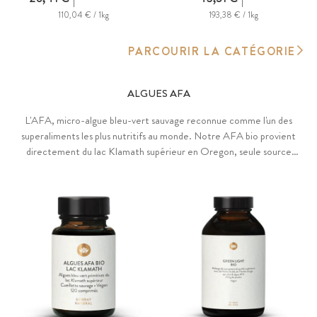
110,04 € / 1kg
193,38 € / 1kg
PARCOURIR LA CATÉGORIE
ALGUES AFA
L'AFA, micro-algue bleu-vert sauvage reconnue comme l'un des
superaliments les plus nutritifs au monde. Notre AFA bio provient
directement du lac Klamath supérieur en Oregon, seule source
naturelle de cette souche ancestrale exceptionnelle. Récoltée à
l'état sauvage dans ses eaux pures d'origine.