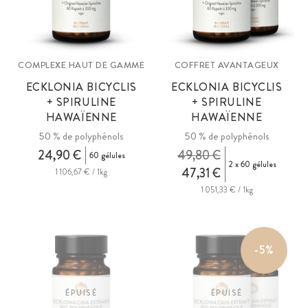
COMPLEXE HAUT DE GAMME
COFFRET AVANTAGEUX
ECKLONIA BICYCLIS
ECKLONIA BICYCLIS
+ SPIRULINE
+ SPIRULINE
HAWAÏENNE
HAWAÏENNE
50 % de polyphénols
50 % de polyphénols
24,90 €
49,80 €
60 gélules
2 x 60 gélules
47,31 €
1 106,67 € / 1kg
1 051,33 € / 1kg
-5%
ÉPUISÉ
ÉPUISÉ