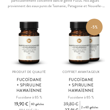
particulièrement concentré dans le genre Fucus. Nos algues
proviennent des eaux pures de Tasmanie, Patagonie et Nouvelle-
Écosse, cultivées durablement sans pollution ni produits chimiques.
-5%
PRODUIT DE QUALITÉ
COFFRET AVANTAGEUX
FUCOÏDANE
FUCOÏDANE
+ SPIRULINE
+ SPIRULINE
HAWAÏENNE
HAWAÏENNE
Fucoïdane à 85 %
Fucoïdane à 85 %
19,90 €
39,80 €
60 gélules
2 x 60 gélules
884,44 € / 1kg