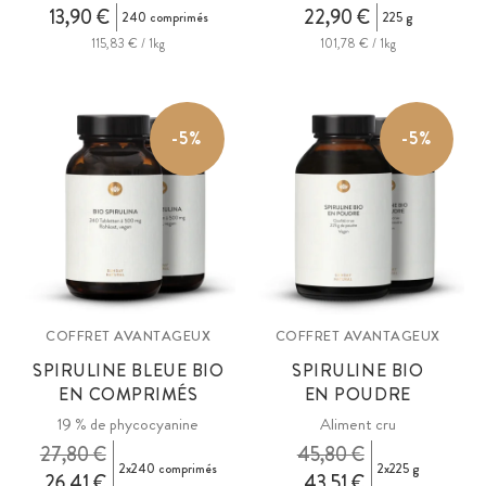
13,90 €
22,90 €
240 comprimés
225 g
115,83 € / 1kg
101,78 € / 1kg
-5%
-5%
COFFRET AVANTAGEUX
COFFRET AVANTAGEUX
SPIRULINE BLEUE BIO
SPIRULINE BIO
EN COMPRIMÉS
EN POUDRE
19 % de phycocyanine
Aliment cru
27,80 €
45,80 €
2x240 comprimés
2x225 g
26,41 €
43,51 €