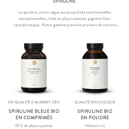
SPIRULINE
La spiruline, micro-algue aux propriétés nutritionnelles
exceptionnelles, riche en phycocyanine, pigment bleu
caractéristique. Notre gamme premium provient de terroirs
sélectionnés aux méthodes maîtrisées, chaque origine développant
ses spécificités selon son environnement. Qualité contrôlée pour
une spiruline pure et concentrée.
EN QUALITÉ D'ALIMENT CRU
QUALITÉ BIOLOGIQUE
SPIRULINE BLEUE BIO
SPIRULINE BIO
EN COMPRIMÉS
EN POUDRE
19 % de phycocyanine
Aliment cru