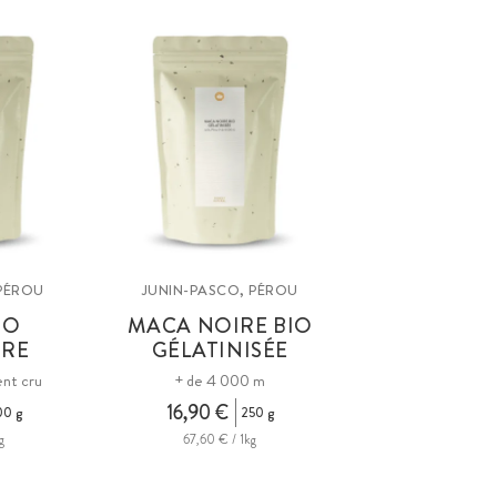
 PÉROU
JUNIN-PASCO, PÉROU
IO
MACA NOIRE BIO
DRE
GÉLATINISÉE
ent cru
+ de 4 000 m
16,90 €
00 g
250 g
g
67,60 € / 1kg