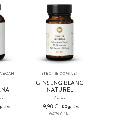
• VEGAN
SPECTRE COMPLET
T
GINSENG BLANC
ANA
NATUREL
usa
Corée
19,90 €
gélules
120 gélules
g
667,79 € / 1kg