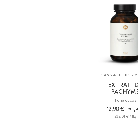
SANS ADDITIFS • 
EXTRAIT 
PACHYM
Poria cocos
12,90 €
90 gél
232,01 € / 1kg