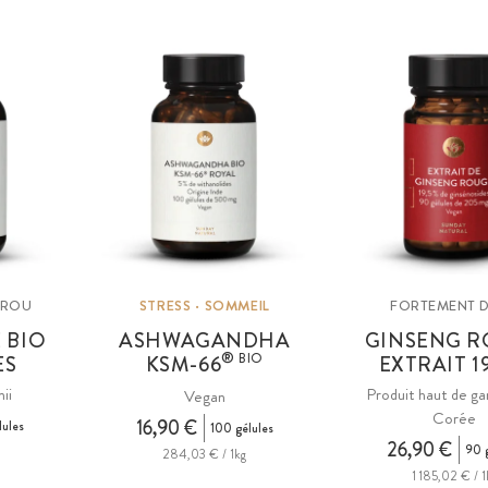
ÉROU
STRESS · SOMMEIL
FORTEMENT 
 BIO
ASHWAGANDHA
GINSENG 
®
BIO
ES
KSM
-66
EXTRAIT 19
ii
Produit haut de g
Vegan
Corée
16,90 €
lules
100 gélules
26,90 €
90 g
284,03 € / 1kg
1 185,02 € / 1