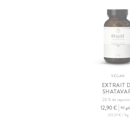
ÉPUISÉ
VEGAN
EXTRAIT 
SHATAVA
20 % de saponi
12,90 €
90 gél
232,01 € / 1kg