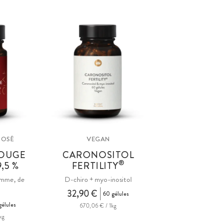
DOSÉ
VEGAN
ROUGE
CARONOSITOL
®
,5 %
FERTILITY
amme, de
D-chiro + myo-inositol
32,90 €
60 gélules
élules
670,06 € / 1kg
kg