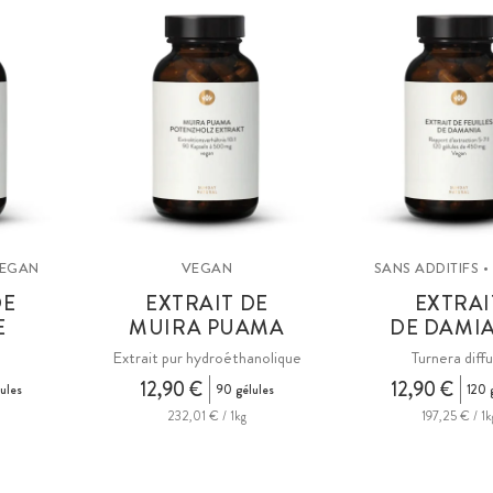
VEGAN
VEGAN
SANS ADDITIFS 
DE
EXTRAIT DE
EXTRAI
E
MUIRA PUAMA
DE DAMI
Extrait pur hydroéthanolique
Turnera diff
12,90 €
12,90 €
ules
90 gélules
120 
232,01 € / 1kg
197,25 € / 1k