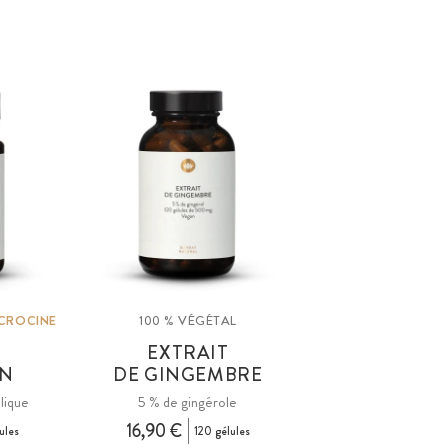
 CROCINE
100 % VÉGÉTAL
EXTRAIT
AN
DE GINGEMBRE
lique
5 % de gingérole
16,90 €
ules
120 gélules