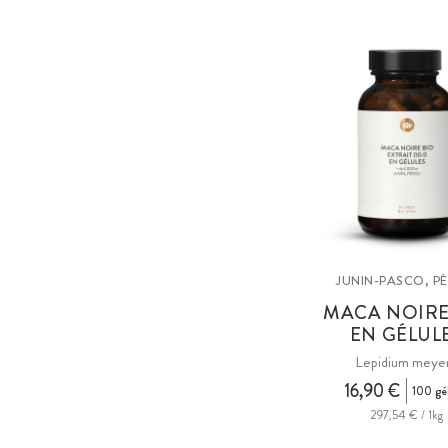
JUNIN-PASCO, P
MACA NOIRE
EN GÉLUL
Lepidium meyen
16,90 €
100 gé
297,54 € / 1kg