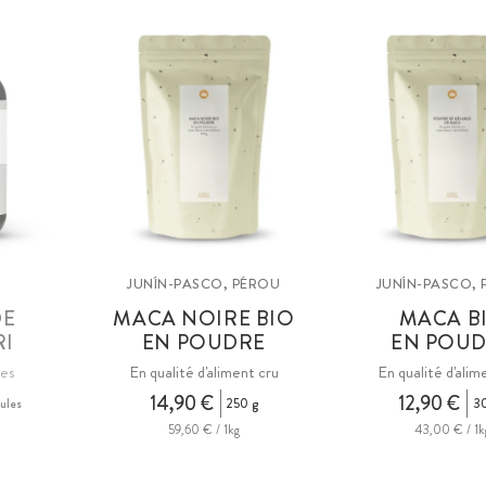
JUNÍN-PASCO, PÉROU
JUNÍN-PASCO,
DE
MACA NOIRE BIO
MACA B
RI
EN POUDRE
EN POU
nes
En qualité d'aliment cru
En qualité d'alim
14,90 €
12,90 €
ules
250 g
3
59,60 € / 1kg
43,00 € / 1k