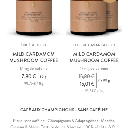
ÉPICÉ & DOUX
COFFRET AVANTAGEUX
MILD CARDAMOM
MILD CARDAMOM
MUSHROOM COFFEE
MUSHROOM COFFEE
17 mg de caféine
17 mg de caféine
7,90 €
15,80 €
80 g
2 x 80 g
15,01 €
98,75 € / 1kg
93,81 € / 1kg
CAFÉ AUX CHAMPIGNONS - SANS CAFÉINE
Rituel sans caféine · Champignons & Adaptogènes · Matcha,
Ginseng & Maca · Texture douce & lactée · 100% végétal & Pur