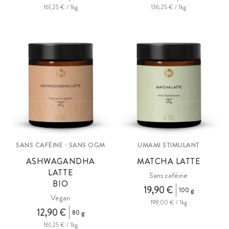
161,25 € / 1kg
136,25 € / 1kg
SANS CAFÉINE · SANS OGM
UMAMI STIMULANT
ASHWAGANDHA
MATCHA LATTE
LATTE
Sans caféine
BIO
19,90 €
100 g
Vegan
199,00 € / 1kg
12,90 €
80 g
161,25 € / 1kg