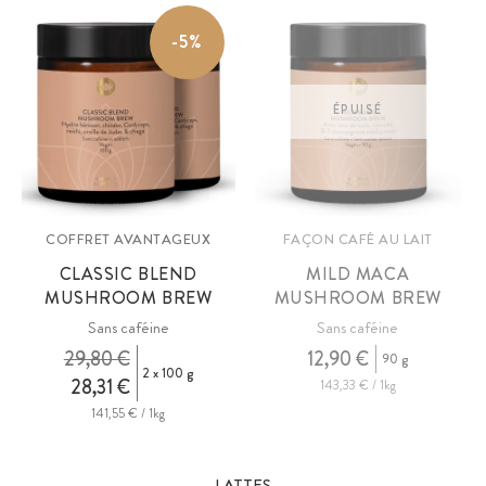
-5%
ÉPUISÉ
COFFRET AVANTAGEUX
FAÇON CAFÉ AU LAIT
CLASSIC BLEND
MILD MACA
MUSHROOM BREW
MUSHROOM BREW
Sans caféine
Sans caféine
29,80 €
12,90 €
90 g
2 x 100 g
28,31 €
143,33 € / 1kg
141,55 € / 1kg
LATTES