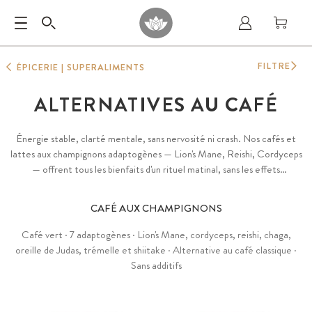
FILTRE
ÉPICERIE | SUPERALIMENTS
ALTERNATIVES AU CAFÉ
Énergie stable, clarté mentale, sans nervosité ni crash. Nos cafés et
lattes aux champignons adaptogènes — Lion's Mane, Reishi, Cordyceps
— offrent tous les bienfaits d'un rituel matinal, sans les effets
secondaires du café classique. Pur, vegan, sans sucre ajouté.
CAFÉ AUX CHAMPIGNONS
Café vert · 7 adaptogènes · Lion's Mane, cordyceps, reishi, chaga,
oreille de Judas, trémelle et shiitake · Alternative au café classique ·
Sans additifs