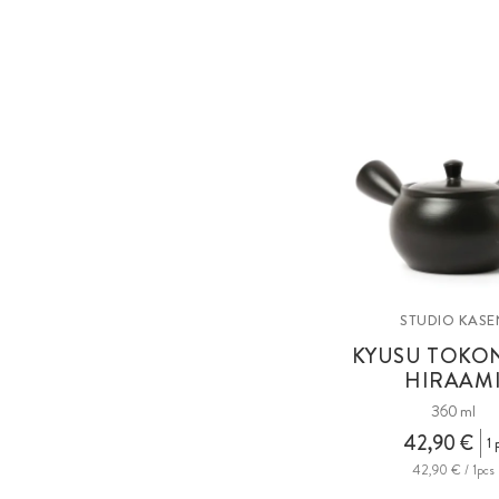
STUDIO KASE
KYUSU TOKO
HIRAAM
360 ml
42,90 €
1 p
42,90 € / 1pcs