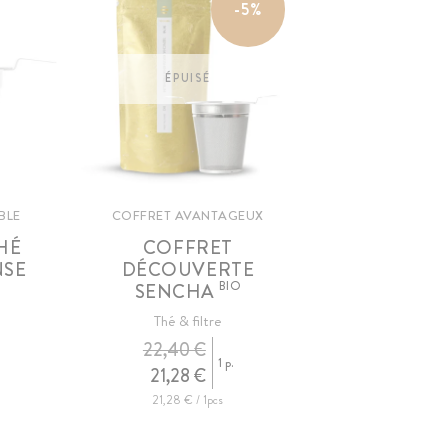
-5%
ÉPUISÉ
BLE
COFFRET AVANTAGEUX
THÉ
COFFRET
NSE
DÉCOUVERTE
BIO
SENCHA
Thé & filtre
22,40 €
1 p.
21,28 €
21,28 € / 1pcs