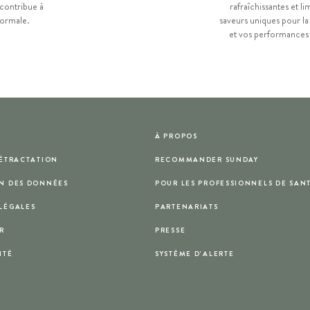
 contribue à
rafraîchissantes et l
normale.
saveurs uniques pour l
et vos performances 
À PROPOS
RÉTRACTATION
RECOMMANDER SUNDAY
N DES DONNÉES
POUR LES PROFESSIONNELS DE SAN
LÉGALES
PARTENARIATS
R
PRESSE
ITÉ
SYSTÈME D'ALERTE