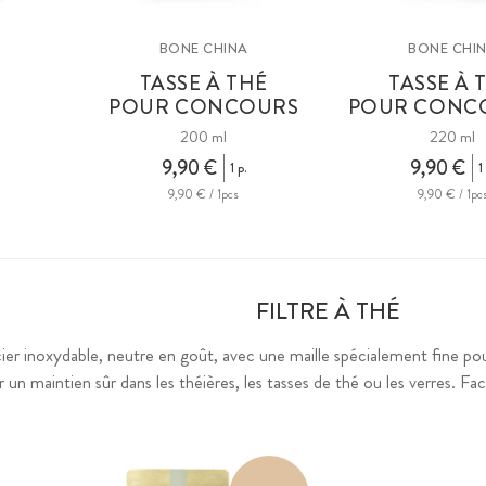
BONE CHINA
BONE CHI
TASSE À THÉ
TASSE À 
POUR CONCOURS
POUR CONCO
200 ml
220 ml
9,90 €
9,90 €
1 p.
1
9,90 € / 1pcs
9,90 € / 1pc
FILTRE À THÉ
cier inoxydable, neutre en goût, avec une maille spécialement fine pou
n maintien sûr dans les théières, les tasses de thé ou les verres. Facil