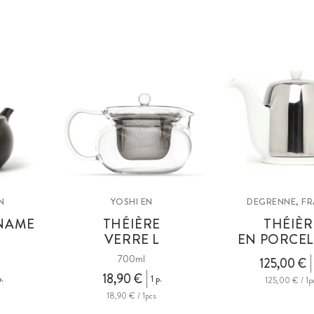
N
YOSHI EN
DEGRENNE, F
NAME
THÉIÈRE
THÉIÈR
I
VERRE L
EN PORCEL
700ml
125,00 €
18,90 €
.
1 p.
125,00 € / 1p
18,90 € / 1pcs