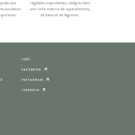
impides aux
végétales importantes, intégrés dans
a musculation
une riche matrice de superaliments,
sportives.
de baies et de légumes.
JOBS
FACEBOOK
TÉ
INSTAGRAM
LINKEDIN