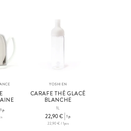
RANCE
YOSHI EN
E
CARAFE THÉ GLACÉ
AINE
BLANCHE
1L
1 p.
22,90 €
1 p.
cs
22,90 € / 1pcs