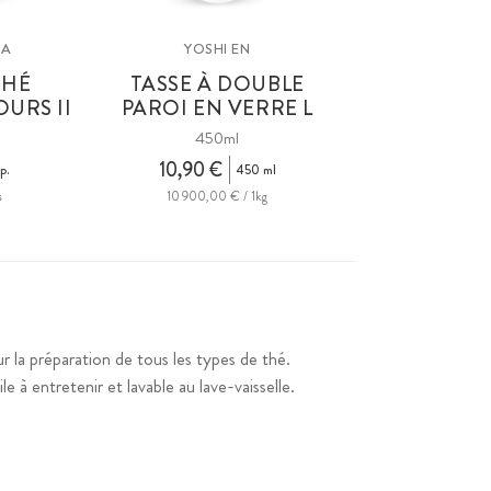
NA
YOSHI EN
THÉ
TASSE À DOUBLE
URS II
PAROI EN VERRE L
450ml
10,90 €
 p.
450 ml
s
10 900,00 € / 1kg
r la préparation de tous les types de thé.
e à entretenir et lavable au lave-vaisselle.