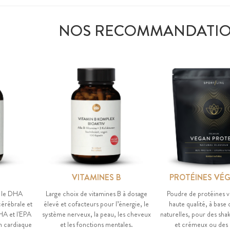
NOS RECOMMANDATI
VITAMINES B
PROTÉINES VÉ
: le DHA
Large choix de vitamines B à dosage
Poudre de protéines v
cérébrale et
élevé et cofacteurs pour l’énergie, le
haute qualité, à base
HA et l'EPA
système nerveux, la peau, les cheveux
naturelles, pour des sh
n cardiaque
et les fonctions mentales.
et crémeux ou des 