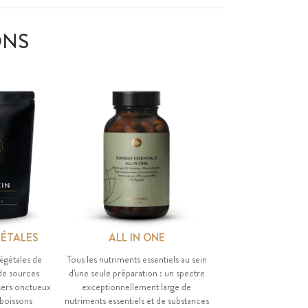
ONS
GÉTALES
ALL IN ONE
égétales de
Tous les nutriments essentiels au sein
 de sources
d'une seule préparation : un spectre
akers onctueux
exceptionnellement large de
boissons
nutriments essentiels et de substances