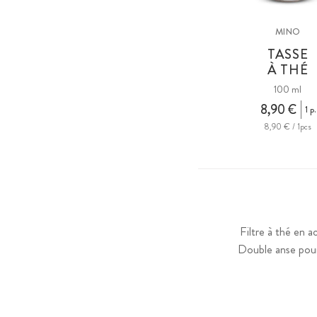
MINO
TASSE
À THÉ
100 ml
8,90 €
1 p.
8,90 € / 1pcs
Filtre à thé en a
Double anse pour u