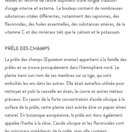
feuilles et l'écorce de l'arbre disposent d'une longue tradition
d'usage interne et externe. Le bouleau contient de nombreuses
substances vitales différentes, notamment des saponines, des
flavonoïdes, des huiles essentielles, des substances amères, de la
vitamine C et des minéraux tels que le calcium et le potassium.
PRÊLE DES CHAMPS
La prêle des champs (
Equisetum arvense
) appartient à la famille des
prêles et se trouve principalement dans l'hémisphère nord. Le
plante tient son nom de ses membres sur sa tige, qui sont
emboîtés les uns dans les autres. Elle était autrefois utilisée pour
nettoyer et polir la vaisselle en étain, le cuivre et autres métaux
précieux. En raison de la forte concentration d'acide silicique à la
surface de la prêle, cette plante s'est avérée être un papier émeri
naturel. En botanique européenne, la prêle est donc également
appelée l'herbe à la silice. L'acide silicique et les flavonoïdes sont
les principaux ingrédients de la prêle, mais elle contient