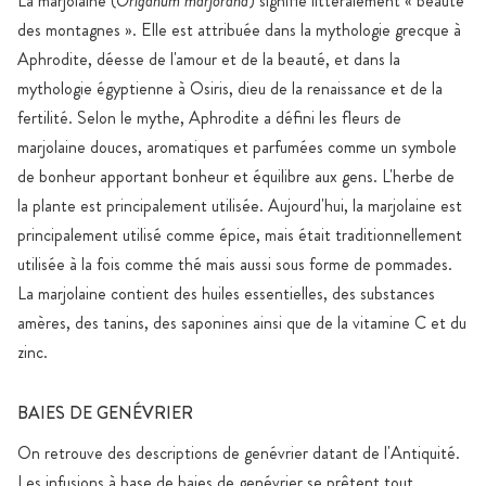
La marjolaine (
Origanum marjorana
) signifie littéralement « beauté
des montagnes ». Elle est attribuée dans la mythologie grecque à
Aphrodite, déesse de l'amour et de la beauté, et dans la
mythologie égyptienne à Osiris, dieu de la renaissance et de la
fertilité. Selon le mythe, Aphrodite a défini les fleurs de
marjolaine douces, aromatiques et parfumées comme un symbole
de bonheur apportant bonheur et équilibre aux gens. L'herbe de
la plante est principalement utilisée. Aujourd'hui, la marjolaine est
principalement utilisé comme épice, mais était traditionnellement
utilisée à la fois comme thé mais aussi sous forme de pommades.
La marjolaine contient des huiles essentielles, des substances
amères, des tanins, des saponines ainsi que de la vitamine C et du
zinc.
BAIES DE GENÉVRIER
On retrouve des descriptions de genévrier datant de l'Antiquité.
Les infusions à base de baies de genévrier se prêtent tout