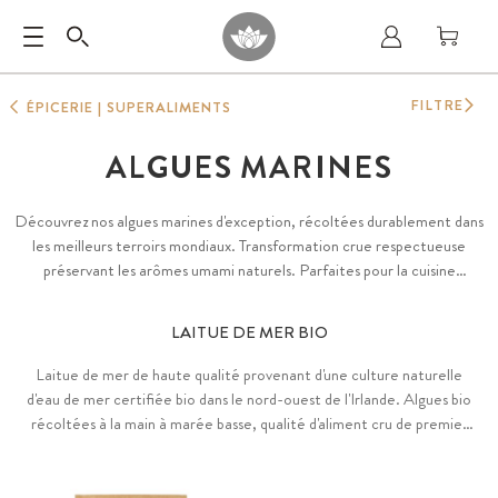
FILTRE
ÉPICERIE | SUPERALIMENTS
ALGUES MARINES
Découvrez nos algues marines d'exception, récoltées durablement dans
les meilleurs terroirs mondiaux. Transformation crue respectueuse
préservant les arômes umami naturels. Parfaites pour la cuisine
japonaise ou en encas sain. Contrôles qualité stricts.
LAITUE DE MER BIO
Laitue de mer de haute qualité provenant d'une culture naturelle
d'eau de mer certifiée bio dans le nord-ouest de l'Irlande. Algues bio
récoltées à la main à marée basse, qualité d'aliment cru de premier
choix. Umami discret unique en son genre. Naturellement riches en
iode.