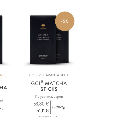
-5%
NE,
COFFRET AVANTAGEUX
LE
®
GC1
MATCHA
HA
STICKS
Kagoshima, Japon
on
53,80 €
2 x 20x2g
x2g
51,11 €
638,88 € / 1kg