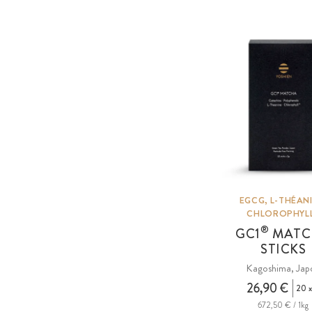
EGCG, L-THÉANI
CHLOROPHYL
®
GC1
MATC
STICKS
Kagoshima, Jap
26,90 €
20 
672,50 € / 1kg