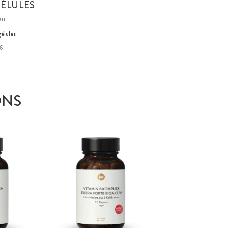
GÉLULES
au
gélules
g
ONS