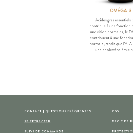
OMÉGA-3
Acides gras essentiels 
contribue à une fonction 
une vision normales, le D
contribuent à une fonctio
normale, tandis que l'ALA
une cholestérolémie 
CONTACT | QUESTIONS FRÉQUENTES
CGV
SE RÉTRACTER
DROIT DE 
SUIVI DE COMMANDE
PROTECTIO