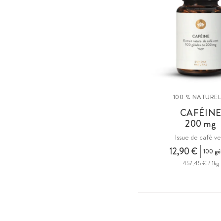
100 % NATUREL
CAFÉIN
200 mg
Issue de café ve
12,90 €
100 gé
457,45 € / 1kg