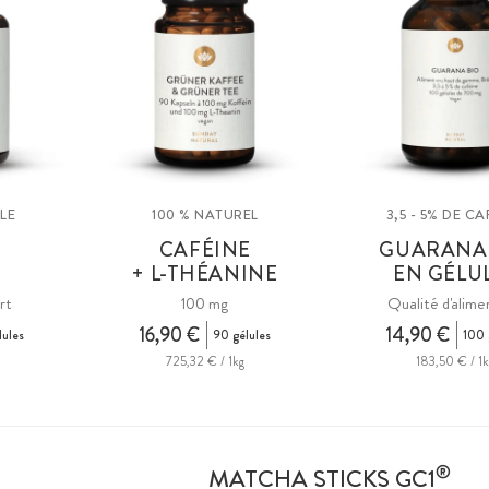
LE
100 % NATUREL
3,5 - 5% DE CA
E
CAFÉINE
GUARANA
+ L-THÉANINE
EN GÉLU
rt
100 mg
Qualité d'alime
16,90 €
14,90 €
lules
90 gélules
100 
725,32 € / 1kg
183,50 € / 1k
®
MATCHA STICKS GC1