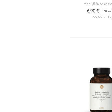
+ de 1,5 % de capsa
6,90 €
120 gél
222,58 € / 1kg