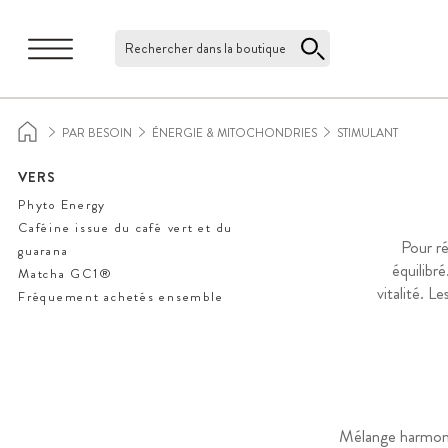
Rechercher dans la boutique
PAR BESOIN
ÉNERGIE & MITOCHONDRIES
STIMULANT
VERS
Phyto Energy
Caféine issue du café vert et du
Pour ré
guarana
équilibr
Matcha GC1®
vitalité. L
Fréquement achetés ensemble
Mélange harmonie