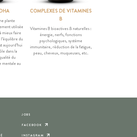
DHA
COMPLEXES DE VITAMINES
B
ne plante
ement utilisée
Vitamines B bioactives & naturelles :
à mieux faire
énergie, nerfs, fonctions
 l’équilibre du
psychologiques, système
t aujourd’hui
immunitaire, réduction de la fatigue,
le dans la
peau, cheveux, muqueuses, etc.
qualité du
ce mentale au
JOBS
FACEBOOK
TÉ
INSTAGRAM