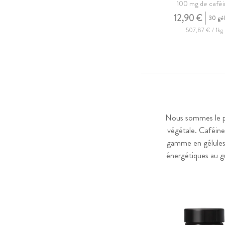
100 mg de café
12,90 €
30 gél
507,87 € / 1kg
Nous sommes le pr
végétale. Caféine
gamme en gélules 
énergétiques au gu