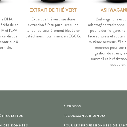
EXTRAIT DE THÉ VERT
ASHWAGAN
: le DHA
Extrait de thé vert issu d'une
L’ashwagandha est u
cérébrale et
extraction à l'eau pure, avec une
adaptogène traditionnell
HA et l'EPA
teneur particulièrement élevée en
pour aider l’organisme 
n cardiaque
catéchines, notamment en EGCG.
face au stress et soutenir
 contribue à
système nerveux. Elle es
normale.
reconnue pour son rô
gestion du stress, la 
sommeil et la résistan
quotidien.
À PROPOS
RÉTRACTATION
RECOMMANDER SUNDAY
N DES DONNÉES
POUR LES PROFESSIONNELS DE SAN