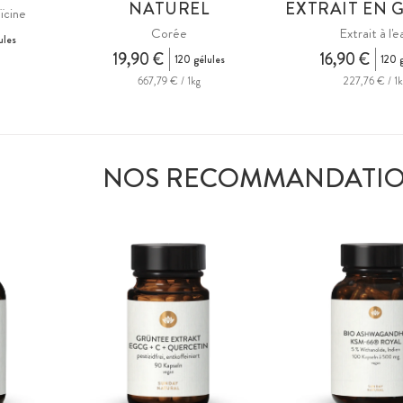
NATUREL
EXTRAIT EN 
ïcine
Corée
Extrait à l'e
ules
19,90 €
16,90 €
120 gélules
120 
667,79 € / 1kg
227,76 € / 1k
NOS RECOMMANDATI