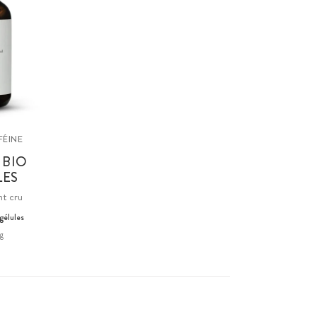
FÉINE
 BIO
LES
nt cru
gélules
g