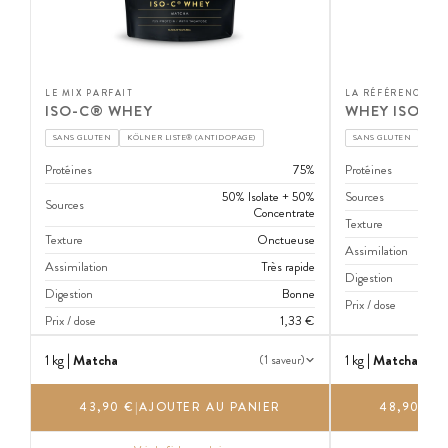
LE MIX PARFAIT
LA RÉFÉRENCE PU
ISO-C® WHEY
WHEY ISOLA
SANS GLUTEN
KÖLNER LISTE® (ANTIDOPAGE)
SANS GLUTEN
KÖLN
Protéines
75%
Protéines
50% Isolate + 50%
Sources
Sources
Concentrate
Texture
Texture
Onctueuse
Assimilation
Assimilation
Très rapide
Digestion
Digestion
Bonne
Prix / dose
Prix / dose
1,33 €
1 kg |
Matcha
1 kg |
Matcha
(1 saveur)
43,90 €
|
AJOUTER AU PANIER
48,90 €
|
A