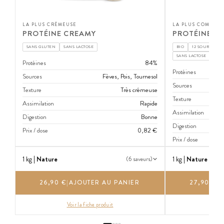
LA PLUS CRÉMEUSE
LA PLUS COMPLÈT
PROTÉINE CREAMY
PROTÉINE BI
SANS GLUTEN
SANS LACTOSE
BIO
12 SOURCES VÉ
SANS LACTOSE
Protéines
84%
Protéines
Sources
Fèves, Pois, Tournesol
Sources
Texture
Très crémeuse
Texture
Assimilation
Rapide
Assimilation
Digestion
Bonne
Digestion
Prix / dose
0,82 €
Prix / dose
1 kg |
Nature
1 kg |
Nature
(6 saveurs)
26,90 €
|
AJOUTER AU PANIER
27,90 €
|
A
Voir la fiche produit
Voi