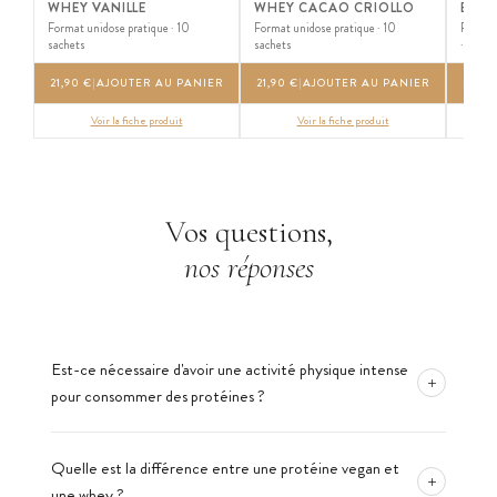
WHEY VANILLE
WHEY CACAO CRIOLLO
BOX
Format unidose pratique · 10
Format unidose pratique · 10
Format 
sachets
sachets
· 10 sa
21,90 €
|
AJOUTER AU PANIER
21,90 €
|
AJOUTER AU PANIER
21,90
Voir la fiche produit
Voir la fiche produit
Vos questions,
nos réponses
Est-ce nécessaire d'avoir une activité physique intense
+
pour consommer des protéines ?
Non, pas du tout. Les protéines sont indispensables pour
Quelle est la différence entre une protéine vegan et
tout le monde, que vous soyez un athlète confirmé ou que
+
une whey ?