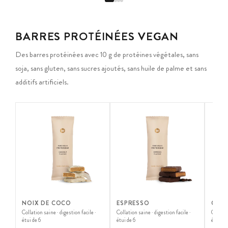
BARRES PROTÉINÉES VEGAN
Des barres protéinées avec 10 g de protéines végétales, sans
soja, sans gluten, sans sucres ajoutés, sans huile de palme et sans
additifs artificiels.
NOIX DE COCO
ESPRESSO
CHAI
Collation saine · digestion facile ·
Collation saine · digestion facile ·
Collatio
étui de 6
étui de 6
étui de 