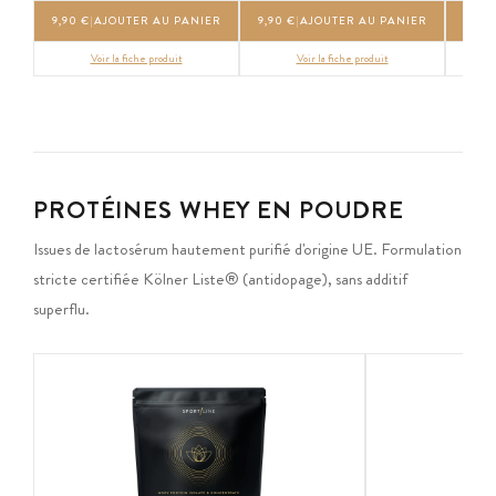
9,90 €
|
AJOUTER AU PANIER
9,90 €
|
AJOUTER AU PANIER
9,90 
Voir la fiche produit
Voir la fiche produit
PROTÉINES WHEY EN POUDRE
Issues de lactosérum hautement purifié d'origine UE. Formulation
stricte certifiée Kölner Liste® (antidopage), sans additif
superflu.