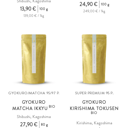
Shibushi, Kagoshima
24,90 €
100 g
13,90 €
100 g
249,00 € / 1kg
139,00 € / 1kg
GYOKURO/MATCHA
SUPER PREMIUM 95 P.
95/97 P.
GYOKURO
GYOKURO
BIO
MATCHA IKKYU
KIRISHIMA TOKUSEN
BIO
Shibushi, Kagoshima
Kirishima, Kagoshima
27,90 €
80 g