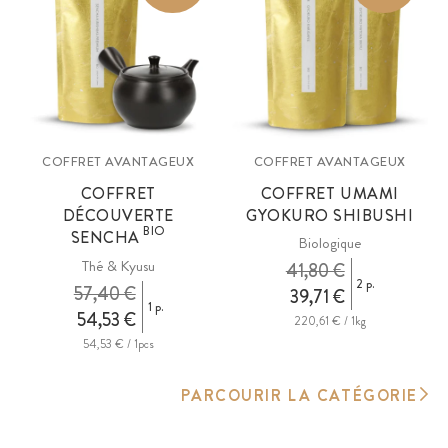
COFFRET AVANTAGEUX
COFFRET AVANTAGEUX
COFFRET
COFFRET UMAMI
DÉCOUVERTE
GYOKURO SHIBUSHI
BIO
SENCHA
Biologique
Thé & Kyusu
41,80 €
2 p.
57,40 €
39,71 €
1 p.
54,53 €
220,61 € / 1kg
54,53 € / 1pcs
PARCOURIR LA CATÉGORIE