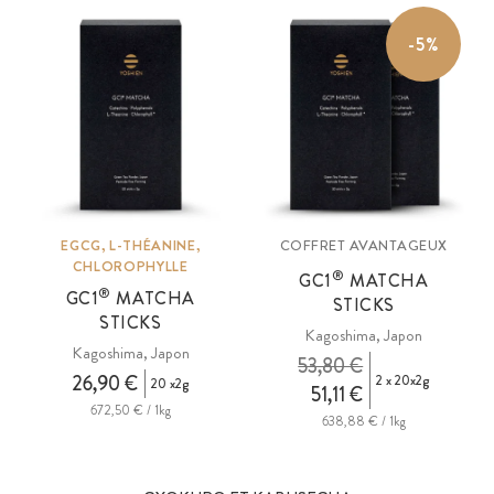
-5%
EGCG, L-THÉANINE,
COFFRET AVANTAGEUX
CHLOROPHYLLE
®
GC1
MATCHA
®
GC1
MATCHA
STICKS
STICKS
Kagoshima, Japon
Kagoshima, Japon
53,80 €
26,90 €
2 x 20x2g
20 x2g
51,11 €
672,50 € / 1kg
638,88 € / 1kg