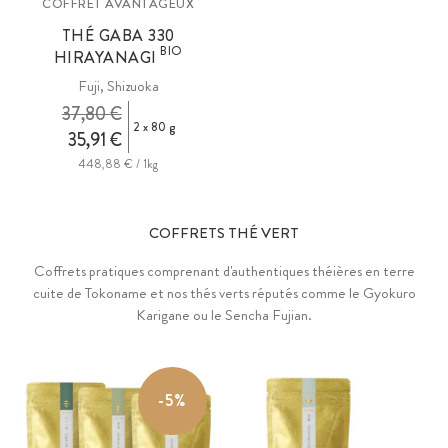
COFFRET AVANTAGEUX
THÉ GABA 330
BIO
HIRAYANAGI
Fuji, Shizuoka
37,80 €
2 x 80 g
35,91 €
448,88 € / 1kg
COFFRETS THÉ VERT
Coffrets pratiques comprenant d'authentiques théières en terre
cuite de Tokoname et nos thés verts réputés comme le Gyokuro
Karigane ou le Sencha Fujian.
-5%