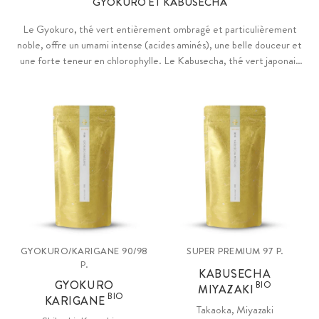
GYOKURO ET KABUSECHA
Le Gyokuro, thé vert entièrement ombragé et particulièrement
noble, offre un umami intense (acides aminés), une belle douceur et
une forte teneur en chlorophylle. Le Kabusecha, thé vert japonais
semi-ombragé de grande qualité, associe l’umami et la douceur du
Gyokuro à l’amertume noble et à la complexité du Sencha.
GYOKURO/KARIGANE 90/98
SUPER PREMIUM 97 P.
P.
KABUSECHA
GYOKURO
BIO
MIYAZAKI
BIO
KARIGANE
Takaoka, Miyazaki