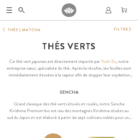
FILTRE
THÉS | MATCHA
THÉS VERTS
Ce thé vert japonais est directement importé par
Yoshi En
, notre
entreprise sœur, spécialiste du thé. Après la récolte, les feuilles sont
immédiatement étuvées à la vapeur afin de stopper leur oxydation
enzymatique et préserver leurs nutriments précieux. L'infusion est
particulièrement riche en polyphénols (EGCG, autres catéchines et
SENCHA
bien d'autres), ainsi qu'en acides aminés.
Grand classique des thé verts étuvés et roulés, notre Sencha
Kirishima Premium bio est issu des montagnes Kirishima situées au
sud du Japon et est élaboré à partir de sept cultivars nobles pour une
infusion couvrant l'intégralité du spectre nutritionnel.