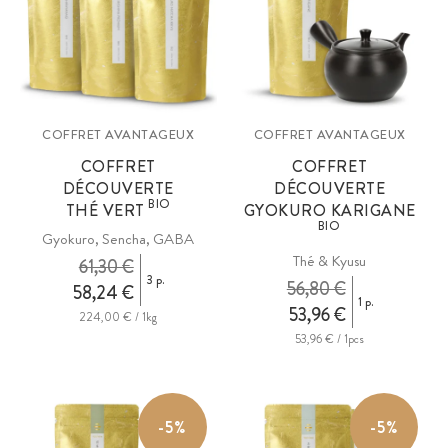
COFFRET AVANTAGEUX
COFFRET AVANTAGEUX
COFFRET
COFFRET
DÉCOUVERTE
DÉCOUVERTE
BIO
THÉ VERT
GYOKURO KARIGANE
BIO
Gyokuro, Sencha, GABA
Thé & Kyusu
61,30 €
3 p.
56,80 €
58,24 €
1 p.
53,96 €
224,00 € / 1kg
53,96 € / 1pcs
-5%
-5%