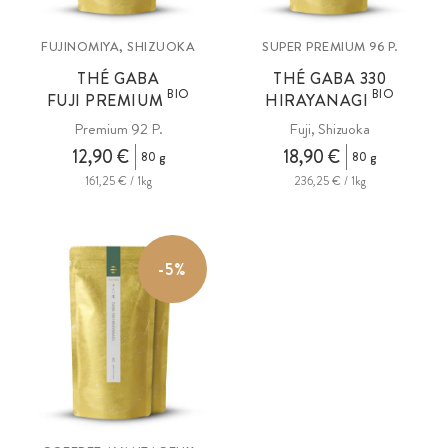
FUJINOMIYA, SHIZUOKA
SUPER PREMIUM 96 P.
THÉ GABA
THÉ GABA 330
BIO
BIO
FUJI PREMIUM
HIRAYANAGI
Premium 92 P.
Fuji, Shizuoka
12,90 €
18,90 €
80 g
80 g
161,25 € / 1kg
236,25 € / 1kg
-5%