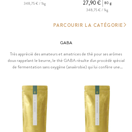
27,90 €
80 g
348,75 € / 1kg
348,75 € / 1kg
PARCOURIR LA CATÉGORIE
GABA
Très apprécié des amateurs et amatrices de thé pour ses arômes
doux rappelant le beurre, le thé GABA résulte d'un procédé spécial
de fermentation sans oxygène (anaérobie) qui lui confère une
teneur particulièrement élevée en GABA (acide γ-
aminobutyrique), un important acide aminé endogène non
protéinogène. Notre délicieux thé GABA provient de la ferme de
M. Hirayanagi, pionnier du bio au Japon.