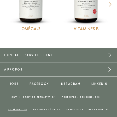
OMÉGA-3
VITAMINES B
CONTACT | SERVICE CLIENT
À PROPOS
JOBS
FACEBOOK
INSTAGRAM
LINKEDIN
CGV
DROIT DE RÉTRACTATION
PROTECTION DES DONNÉES
SE RÉTRACTER
MENTIONS LÉGALES
NEWSLETTER
ACCESSIBILITÉ