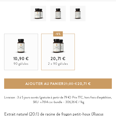
-5%
10,90 €
20,71 €
90 gélules
2 x 90 gélules
AJOUTER AU PANIER
21,80 €
20,71 €
Livraison :
3 à 5 jours ouvrés
(gratuite à partir de 79 €)
Prix TTC, hors
frais d’expédition
,
SKU
7614
-bundle
306,36 € / 1kg
N
CDE
Extrait naturel (20:1) de racine de fragon petit-houx (
Ruscus