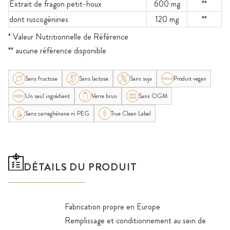
Extrait de fragon petit-houx
600 mg
**
dont ruscogénines
120 mg
**
* Valeur Nutritionnelle de Référence
** aucune référence disponible
Sans fructose
Sans lactose
Sans soja
Produit vegan
Un seul ingrédient
Verre brun
Sans OGM
Sans carraghénane ni PEG
True Clean Label
DÉTAILS DU PRODUIT
Fabrication propre en Europe
Remplissage et conditionnement au sein de