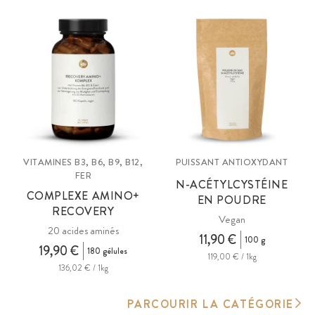
VITAMINES B3, B6, B9, B12,
PUISSANT ANTIOXYDANT
FER
N-ACÉTYLCYSTÉINE
COMPLEXE AMINO+
EN POUDRE
RECOVERY
Vegan
20 acides aminés
11,90 €
100 g
19,90 €
180 gélules
119,00 € / 1kg
136,02 € / 1kg
PARCOURIR LA CATÉGORIE