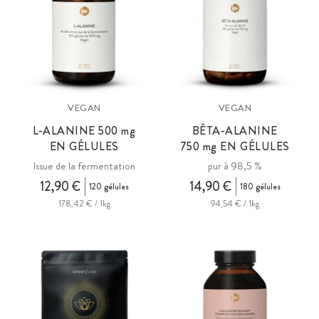
VEGAN
VEGAN
L-ALANINE 500
mg
BÊTA-ALANINE
EN GÉLULES
750
mg
EN GÉLULES
Issue de la fermentation
pur à 98,5 %
12,90 €
14,90 €
120 gélules
180 gélules
178,42 € / 1kg
94,54 € / 1kg