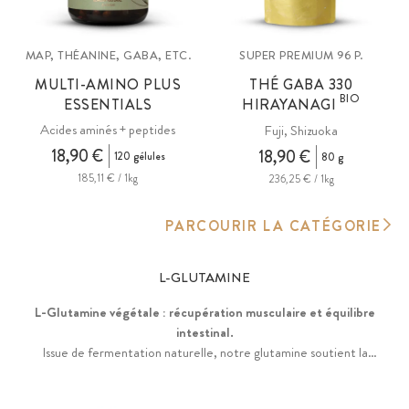
MAP, THÉANINE, GABA, ETC.
SUPER PREMIUM 96 P.
MULTI-AMINO PLUS
THÉ GABA 330
BIO
ESSENTIALS
HIRAYANAGI
Acides aminés + peptides
Fuji, Shizuoka
18,90 €
18,90 €
120 gélules
80 g
185,11 € / 1kg
236,25 € / 1kg
PARCOURIR LA CATÉGORIE
L-GLUTAMINE
L-Glutamine végétale : récupération musculaire et équilibre
intestinal.
Issue de fermentation naturelle, notre glutamine soutient la
muqueuse digestive et la récupération sans aucun additif chimique.
L'essentiel pour votre immunité et vos muscles, disponible en gélules