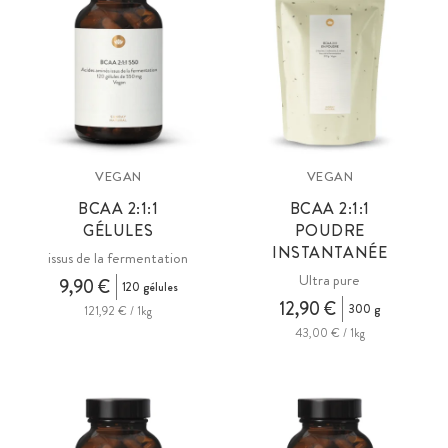
VEGAN
VEGAN
BCAA 2:1:1
BCAA 2:1:1
GÉLULES
POUDRE
INSTANTANÉE
issus de la fermentation
Ultra pure
9,90 €
120 gélules
12,90 €
300 g
121,92 € / 1kg
43,00 € / 1kg