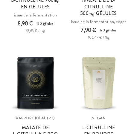
L-CITRULLINE 700
mg
MALATE DE L-
EN GÉLULES
CITRULLINE
500
mg
GÉLULES
issue de la fermentation
Issue de la fermentation, vegan
8,90 €
120 gélules
7,90 €
120 gélules
67,63 € / 1kg
106,47 € / 1kg
RAPPORT IDÉAL (2:1)
VEGAN
MALATE DE
L-CITRULLINE