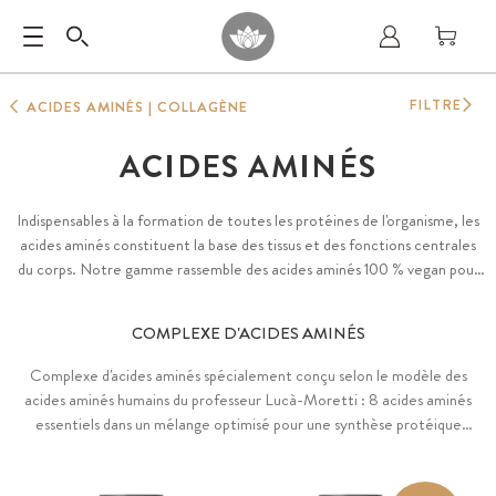
FILTRE
ACIDES AMINÉS | COLLAGÈNE
ACIDES AMINÉS
Indispensables à la formation de toutes les protéines de l'organisme, les
acides aminés constituent la base des tissus et des fonctions centrales
du corps. Notre gamme rassemble des acides aminés 100 % vegan pour
un apport optimal.
COMPLEXE D'ACIDES AMINÉS
Complexe d'acides aminés spécialement conçu selon le modèle des
acides aminés humains du professeur Lucà-Moretti : 8 acides aminés
essentiels dans un mélange optimisé pour une synthèse protéique
optimale. Composé d'acides aminés 100 % vegan, il est idéal pour les
personnes suivant un régime vegan ou végétarien, pour les personnes