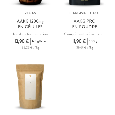
VEGAN
L-ARGININE + AKG
AAKG 1200
mg
AAKG PRO
EN GÉLULES
EN POUDRE
Issu de la fermentation
Complément pré-workout
13,90 €
11,90 €
120 gélules
300 g
85,22 € / 1kg
39,67 € / 1kg