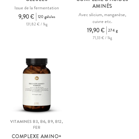
AMINÉS
Issue de la fermentation
Avec silicium, manganèse,
9,90 €
120 gélules
cuivre etc.
131,82 € / 1kg
19,90 €
274 g
71,33 € / 1kg
VITAMINES B3, B6, B9, B12,
FER
COMPLEXE AMINO+