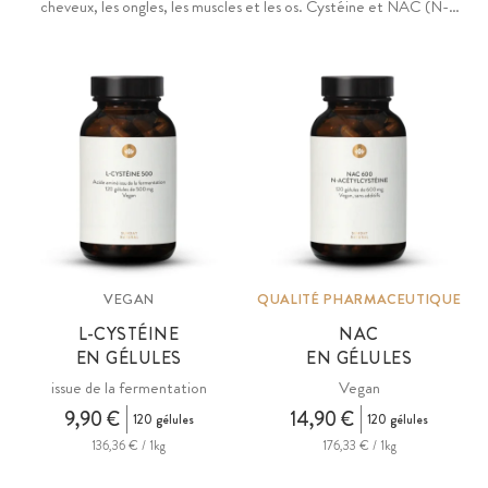
cheveux, les ongles, les muscles et les os. Cystéine et NAC (N-
acétyl-L-cystéine) vegan de la plus grande pureté et qualité, sans
OGM, sans additifs.
VEGAN
QUALITÉ PHARMACEUTIQUE
L-CYSTÉINE
NAC
EN GÉLULES
EN GÉLULES
issue de la fermentation
Vegan
9,90 €
14,90 €
120 gélules
120 gélules
136,36 € / 1kg
176,33 € / 1kg