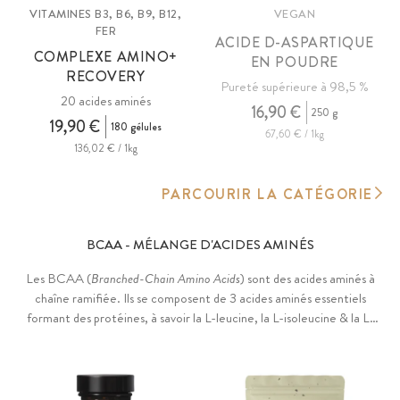
VITAMINES B3, B6, B9, B12,
VEGAN
FER
ACIDE D-ASPARTIQUE
COMPLEXE AMINO+
EN POUDRE
RECOVERY
Pureté supérieure à 98,5 %
20 acides aminés
16,90 €
250 g
19,90 €
180 gélules
67,60 € / 1kg
136,02 € / 1kg
PARCOURIR LA CATÉGORIE
BCAA - MÉLANGE D'ACIDES AMINÉS
Les BCAA (
Branched-Chain Amino Acids
) sont des acides aminés à
chaîne ramifiée. Ils se composent de 3 acides aminés essentiels
formant des protéines, à savoir la L-leucine, la L-isoleucine & la L-
valine, qui sont principalement localisés dans les muscles. Nos BCAA
purs sont de la plus haute qualité, sans OGM, sans additifs et vegan.