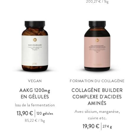
200,27 € / 1kg
VEGAN
FORMATION DU COLLAGÈNE
AAKG 1200
mg
COLLAGÈNE BUILDER
EN GÉLULES
COMPLEXE D'ACIDES
AMINÉS
Issu de la fermentation
Avec silicium, manganèse,
13,90 €
120 gélules
cuivre etc.
85,22 € / 1kg
19,90 €
274 g