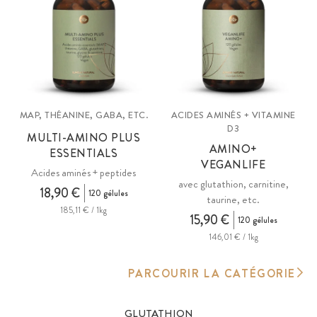
MAP, THÉANINE, GABA, ETC.
ACIDES AMINÉS + VITAMINE
D3
MULTI-AMINO PLUS
AMINO+
ESSENTIALS
VEGANLIFE
Acides aminés + peptides
avec glutathion, carnitine,
18,90 €
120 gélules
taurine, etc.
185,11 € / 1kg
15,90 €
120 gélules
146,01 € / 1kg
PARCOURIR LA CATÉGORIE
GLUTATHION