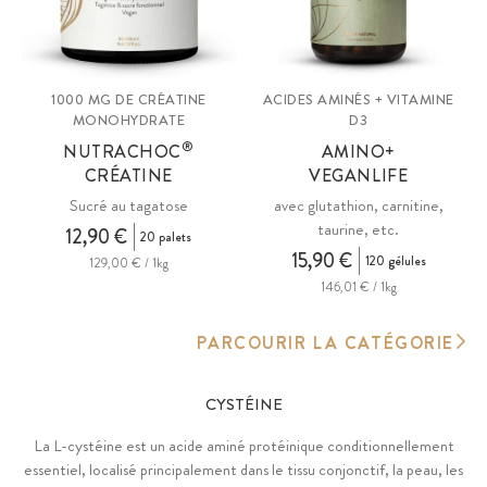
1000 MG DE CRÉATINE
ACIDES AMINÉS + VITAMINE
MONOHYDRATE
D3
®
NUTRACHOC
AMINO+
CRÉATINE
VEGANLIFE
Sucré au tagatose
avec glutathion, carnitine,
taurine, etc.
12,90 €
20 palets
15,90 €
120 gélules
129,00 € / 1kg
146,01 € / 1kg
PARCOURIR LA CATÉGORIE
CYSTÉINE
La L-cystéine est un acide aminé protéinique conditionnellement
essentiel, localisé principalement dans le tissu conjonctif, la peau, les