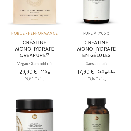
FORCE · PERFORMANCE
PURE À 99,6 %
CRÉATINE
CRÉATINE
MONOHYDRATE
MONOHYDRATE
®
CREAPURE
EN GÉLULES
Vegan · Sans additifs
Sans additifs
29,90 €
17,90 €
500 g
240 gélules
59,80 € / 1kg
53,16 € / 1kg