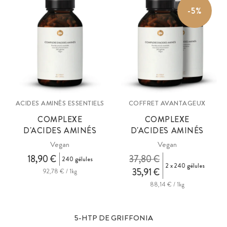
sportives, les femmes enceintes ainsi que les personnes âgées.
-5%
ACIDES AMINÉS ESSENTIELS
COFFRET AVANTAGEUX
COMPLEXE
COMPLEXE
D'ACIDES AMINÉS
D'ACIDES AMINÉS
Vegan
Vegan
18,90 €
37,80 €
240 gélules
2 x 240 gélules
35,91 €
92,78 € / 1kg
88,14 € / 1kg
5-HTP DE GRIFFONIA