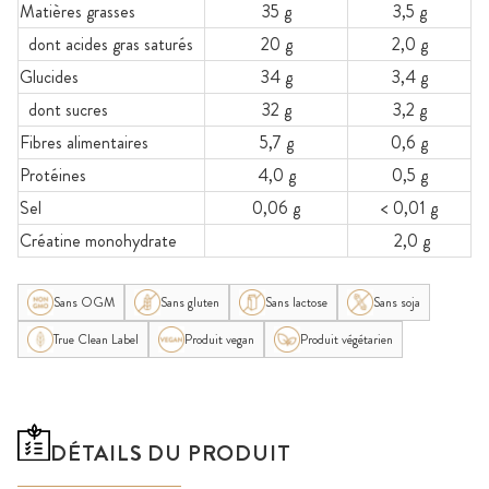
Matières grasses
35 g
3,5 g
dont acides gras saturés
20 g
2,0 g
Glucides
34 g
3,4 g
dont sucres
32 g
3,2 g
Fibres alimentaires
5,7 g
0,6 g
Protéines
4,0 g
0,5 g
Sel
0,06 g
< 0,01 g
Créatine monohydrate
2,0 g
Sans OGM
Sans gluten
Sans lactose
Sans soja
True Clean Label
Produit vegan
Produit végétarien
DÉTAILS DU PRODUIT