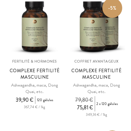
renom sur les questions de fertilité. Disponibles sous forme de
-5%
complément nutritif de base ou en complexe haut de gamme pour
une supplémentation complète (large spectre de vitamines,
minéraux et substances végétales précieuses).
FERTILITÉ & HORMONES
COFFRET AVANTAGEUX
COMPLEXE FERTILITÉ
COMPLEXE FERTILITÉ
MASCULINE
MASCULINE
Ashwagandha, maca, Dong
Ashwagandha, maca, Dong
Quai, etc.
Quai, etc.
39,90 €
79,80 €
120 gélules
2 x 120 gélules
75,81 €
367,74 € / 1kg
349,36 € / 1kg