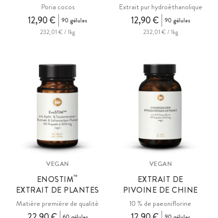
Poria cocos
Extrait pur hydroéthanolique
12,90 €
12,90 €
90 gélules
90 gélules
232,01 € / 1kg
232,01 € / 1kg
VEGAN
VEGAN
™
ENOSTIM
EXTRAIT DE
EXTRAIT DE PLANTES
PIVOINE DE CHINE
Matière première de qualité
10 % de paeoniflorine
22,90 €
12,90 €
60 gélules
90 gélules