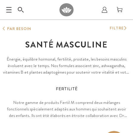
FILTRE
PAR BESOIN
SANTÉ MASCULINE
Énergie, équilibre hormonal, fertilité, prostate, les besoins masculins
évoluent avec le temps. Nos formules associent zinc, ashwagandha,
vitamines B et plantes adaptogènes pour soutenir votre vitalité et votre
équilibre naturellement, sans compromis sur la pureté.
FERTILITÉ
Notre gamme de produits Fertil M comprend deux mélanges
fonctionnels spécialement adaptés aux hommes qui souhaitent avoir
des enfants. Ils ont été élaborés en étroite collaboration avec Dr
Reinhard Hannen, fondateur du Centre de fertilité Ceres à Berlin
et Dr Darja Wagner, spécialiste en biologie cellulaire et experte de