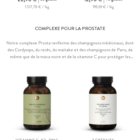
1 017,78 € / 1kg
199,69 € / 1kg
COMPLEXE POUR LA PROSTATE
Notre complexe Prosta renferme des champignons médicinaux, dont
des
Cordyceps
, du reishi, du maïtake et des champignons de Paris, de
même que de la maca noire et de la vitamine C pour protéger les
cellules contre le stress oxydatif. II a été développé en collaboration
avec Dr Katharina Burkhardt, spécialiste des hormones,
naturopathe et auteure possédant plus de 20 ans d'expérience.