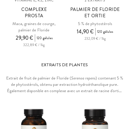
VITAMINE E, K2, ZINC
2 EXTRAITS
COMPLEXE
PALMIER DE FLORIDE
PROSTA
ET ORTIE
Maca, graines de courge,
5 % de phytostérols
palmier de Floride
14,90 €
120 gélules
29,90 €
120 gélules
232,09 € / 1kg
322,89 € / 1kg
EXTRAITS DE PLANTES
Extrait de fruit de palmier de Floride (
Serenoa repens
) contenant 5 %
de phytostérols, obtenu par extraction hydroéthanolique pure.
Également disponible en complexe avec un extrait de racine d'ortie.
Sans aucun additif, enveloppe des gélules en HPMC sans PEG ni
carraghénanes. Vegan.