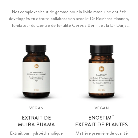
Nos complexes haut de gamme pour la libido masculine ont été
développés en étroite collaboration avec le Dr Reinhard Hannen,
fondateur du Centre de fertilité Ceres à Berlin, et la Dr Darja
Wagner, biologiste cellulaire et experte de renom en matière de
fertilité. Ils contiennent du zinc pour la fertilité, la reproduction et le
maintien du taux de testostérone dans le sang, mais aussi du sélénium
pour une spermatogénèse normale, de la vitamine B6 pour la
régulation de l'activité hormonale et du magnésium pour les
fonctions psychologiques. Le tout est intégré au sein d'une matrice
de substances végétales d'une grande richesse, avec des champignons
médicinaux et différents acides aminés, tels que la racine de
salsepareille, les graines de fenugrec, l'ortie, la L-arginine et la
taurine.
VEGAN
VEGAN
™
EXTRAIT DE
ENOSTIM
MUIRA PUAMA
EXTRAIT DE PLANTES
Extrait pur hydroéthanolique
Matière première de qualité