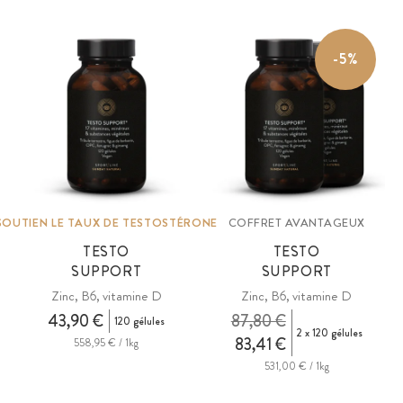
sibérien, tribulus, OPC, graines de fenugrec, ortie, fruit du figuier de
Barbarie, associés aux vitamines B5, B6, D, K2 et au bore.
-5%
SOUTIEN LE TAUX DE TESTOSTÉRONE
COFFRET AVANTAGEUX
TESTO
TESTO
SUPPORT
SUPPORT
Zinc, B6, vitamine D
Zinc, B6, vitamine D
43,90 €
87,80 €
120 gélules
2 x 120 gélules
83,41 €
558,95 € / 1kg
531,00 € / 1kg