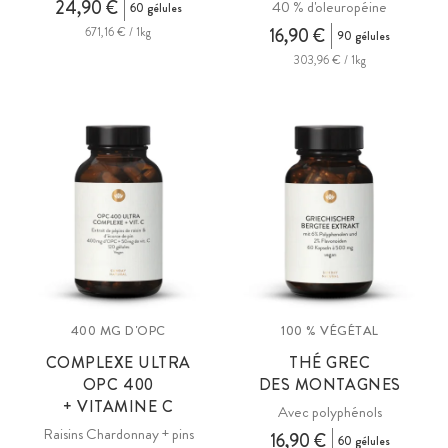
24,90 €
40 % d'oleuropéine
60 gélules
671,16 € / 1kg
16,90 €
90 gélules
303,96 € / 1kg
400 MG D'OPC
100 % VÉGÉTAL
COMPLEXE ULTRA
THÉ GREC
OPC
400
DES MONTAGNES
+ VITAMINE C
Avec polyphénols
Raisins Chardonnay + pins
16,90 €
60 gélules