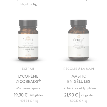
339,93 € / 1kg
ÉPUISÉ
ÉPUISÉ
EXTRAIT
RÉCOLTÉ À LA MAIN
LYCOPÈNE
MASTIC
®
LYCOBEADS
EN GÉLULES
Micro-encapsulé
Séché à l'air et lyophilisé
19,90 €
21,90 €
60 gélules
90 gélules
1 496,24 € / 1kg
520,19 € / 1kg