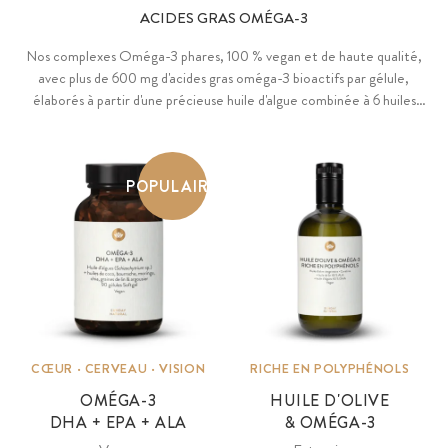
ACIDES GRAS OMÉGA-3
Nos complexes Oméga-3 phares, 100 % vegan et de haute qualité,
avec plus de 600 mg d'acides gras oméga-3 bioactifs par gélule,
élaborés à partir d'une précieuse huile d'algue combinée à 6 huiles
végétales soigneusement sélectionnées à la main. Vitamins ll de
notre gamme Essentials contient par ailleurs des vitamines D3, K2
et E ainsi que du bêta-carotène et de l'astaxanthine. Notre
POPULAIRE
complexe riche en polyphénols, qui agit en synergie, contient quandt
à lui des acides gras insaturés oméga-3 DHA, EPA et ALA, ainsi que
des polyphénols d'olive issus d'huile d'olive vierge Picual et d'huile
d'algues.
CŒUR · CERVEAU · VISION
RICHE EN POLYPHÉNOLS
OMÉGA-3
HUILE D'OLIVE
DHA + EPA + ALA
& OMÉGA-3