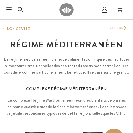
FILTRE
LONGEVITÉ
RÉGIME MÉDITERRANÉEN
Le régime méditerranéen, un mode d'alimentation inspiré des habitudes
alimentaires traditionnelles des habitants du bassin méditerranéen, est
considéré comme particulièrement bénéfique. Il se base sur une grande
variété de fruits et légumes frais, de légumineuses, de poissons et de
fruits de mer, d'huile d'olive et de noix. La flore méditerranéenne offre
COMPLEXE RÉGIME MÉDITERRANÉEN
également un grand nombre de précieuses substances végétales
secondaires telles que les OPC, le resvératrol, la quercétine, les
Le complexe Régime Méditerranéen réunit les bienfaits de plantes
bioflavonoïdes d'agrumes, la punicaline, l'oleuropéine, l'hydroxytyrosol et
de haute qualité issues de la flore méditerranéenne. Les substances
la S-allylcystéine (SAC).
végétales secondaires typiques de cette région, telles que les OPC,
le resvératrol, la quercétine, les bioflavonoïdes d'agrumes, la
punicaline, l'oleuropéine et l'hydroxytyrosol, proviennent de
matières premières soigneusement sélectionnées et sont intégrées