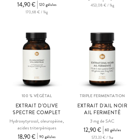
14,90 €
120 gélules
453,08 € / 1kg
170,68 € / 1kg
100 % VÉGÉTAL
TRIPLE FERMENTATION
EXTRAIT D'OLIVE
EXTRAIT D'AIL NOIR
SPECTRE COMPLET
AIL FERMENTÉ
Hydroxytyrosol, oleuropéine,
3 mg de SAC
acides triterpéniques
12,90 €
60 gélules
18,90 €
90 gélules
573,33 € / 1kg