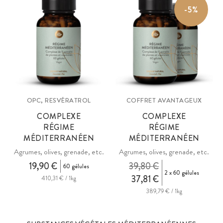
-5%
dans de l'huile d'algues oméga-3 de qualité supérieure ainsi que dans
un mélange de vitamines D3 + K2 vegan.
OPC, RESVÉRATROL
COFFRET AVANTAGEUX
COMPLEXE
COMPLEXE
RÉGIME
RÉGIME
MÉDITERRANÉEN
MÉDITERRANÉEN
Agrumes, olives, grenade, etc.
Agrumes, olives, grenade, etc.
19,90 €
39,80 €
60 gélules
2 x 60 gélules
37,81 €
410,31 € / 1kg
389,79 € / 1kg