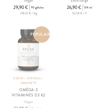
Vegan
Extra vierge
29,90 €
26,90 €
90 gélules
514 ml
218,57 € / 1kg
52,34 € / 1l
POPULAIRE
ÉPUISÉ
CŒUR • CERVEAU •
IMMUNITÉ
OMÉGA-3
VITAMINES D3 K2
Vegan