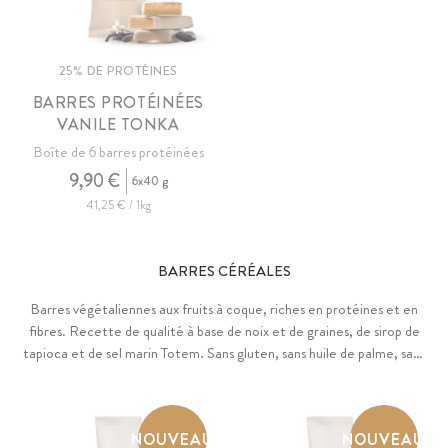
25% DE PROTÉINES
BARRES PROTÉINÉES
VANILE TONKA
Boîte de 6 barres protéinées
9,90 €
6x40 g
41,25 € / 1kg
BARRES CÉRÉALES
Barres végétaliennes aux fruits à coque, riches en protéines et en
fibres. Recette de qualité à base de noix et de graines, de sirop de
tapioca et de sel marin Totem. Sans gluten, sans huile de palme, sans
acide citrique ni arômes artificiels. Boîte de 8 barres dans quatre
saveurs différentes ou en assortiment pratique comprenant les
variétés Seed Mix, Almond Pecan, Hazelnut Cinnamon et Coconut
NOUVEAU
NOUVEAU
Cocoa.