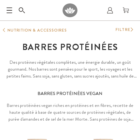
FILTRE
NUTRITION & ACCESSOIRES
BARRES PROTÉINÉES
Des protéines végétales complètes, une énergie durable, un goût
gourmand. Nos barres sont pensées pour le sport, les voyages et les
petites faims. Sans soja, sans gluten, sans sucres ajoutés, sans huile de
palme, sans additifs artificiels.
BARRES PROTÉINÉES VEGAN
Barres protéinées vegan riches en protéines et en fibres, recette de
haute qualité à base de quatre sources de protéines végétales, de
purée d'amandes et de sel de la mer Morte. Sans protéines de soja,
sans sucres ajoutés, sans huile de palme, sans arômes ni colorants
artificiels, sans gluten. Boîte haut de gamme contenant 6 barres
dans trois saveurs délicieuses ou sous forme de boîte mixte pratique.