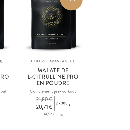
1)
COFFRET AVANTAGEUX
MALATE DE
PRO
L-CITRULLINE PRO
E
EN POUDRE
kout
Complément pré-workout
21,80 €
2 x 300 g
20,71 €
34,52 € / 1kg