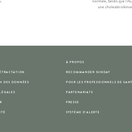
s.
normale, tandis que l'A
une cholestérolémie
À PROPOS
RÉTRACTATION
RECOMMANDER SUNDAY
N DES DONNÉES
POUR LES PROFESSIONNELS DE SAN
LÉGALES
PARTENARIATS
R
PRESSE
ITÉ
SYSTÈME D'ALERTE