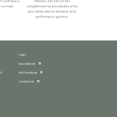
LA contribue à
intenses. Elle est l’un des
 normale.
compléments les plus étudiés et les
plus utilisés dans le domaine de la
performance sportive.
JOBS
FACEBOOK
TÉ
INSTAGRAM
LINKEDIN