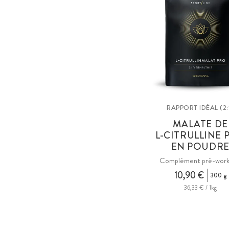
RAPPORT IDÉAL (2:
MALATE DE
L-CITRULLINE 
EN POUDR
Complément pré-wor
10,90 €
300 g
36,33 € / 1kg