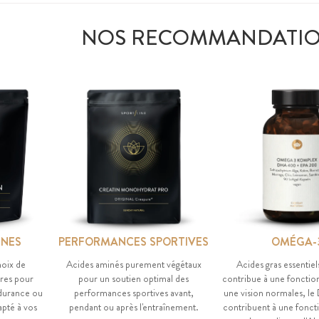
NOS RECOMMANDATI
INES
PERFORMANCES SPORTIVES
OMÉGA-
hoix de
Acides aminés purement végétaux
Acides gras essentiel
res pour
pour un soutien optimal des
contribue à une fonctio
ndurance ou
performances sportives avant,
une vision normales, le
apté à vos
pendant ou après l'entraînement.
contribuent à une fonct