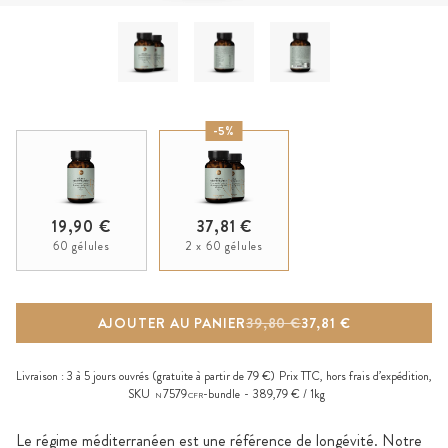
-5%
19,90 €
37,81 €
60 gélules
2 x 60 gélules
AJOUTER AU PANIER
39,80 €
37,81 €
Livraison :
3 à 5 jours ouvrés
(gratuite à partir de 79 €)
Prix TTC, hors
frais d’expédition
,
SKU
7579
-bundle
389,79 € / 1kg
N
CFR
Le régime méditerranéen est une référence de longévité. Notre