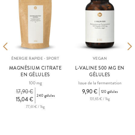
ÉNERGIE RAPIDE · SPORT
VEGAN
E
MAGNÉSIUM CITRATE
L-VALINE 500 MG EN
EN GÉLULES
GÉLULES
100 mg
Issue de la fermentation
17,90 €
9,90 €
120 gélules
240 gélules
15,04 €
131,65 € / 1kg
77,61 € / 1kg