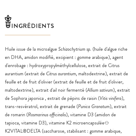
INGRÉDIENTS
Huile issue de la microalgue
Schizochytrium sp.
(huile d'algue riche
en DHA, amidon modifié, excipient : gomme arabique), agent
d'enrobage : hydroxypropylméthylcellulose, extrait de Citrus
aurantium (extrait de
Citrus aurantium
, maltodextrine), extrait de
feuille et de fruit d'olivier (extrait de feuille et de fruit d'olivier,
maltodextrine), extrait d'ail noir fermenté (
Allium sativum
), extrait
de Sophora japonica , extrait de pépins de raisin (
Vitis vinifera
),
trans-resvératrol, extrait de grenade (
Punica Granatum
), extrait
de romarin (
Rosmarinus officinalis
), vitamine D3 (amidon de
tapioca, vitamine D3), vitamine K2 microencapsulée⦵
K2VITAL®DELTA (saccharose, stabilisant : gomme arabique,