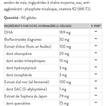
amidon de maïs, triglycérides à chaîne moyenne, eau, anti-
agglomérant : phosphate tricalcique, vitamine K2 (MK-7)).
Quantité :
60 gélules
INGRÉDIENTS PAR DOSE JOURNALIÈRE (2 GÉLULES)
% VNR*
DHA
169 mg
**
Bioflavonoïdes d'agrumes
50 mg
**
Extrait d'olive (fruits et feuilles)
100 mg
**
dont oleuropéine
20 mg
**
dont acides triterpéniques
13 mg
**
dont hydroxytyrosol
3 mg
**
dont tocophérols
3 mg
**
Extrait d'ail noir (ail fermenté)
100 mg
**
dont SAC (S-allylcystéine)
1 mg
**
Extrait de Sophora du Japon
79 mg
**
dont quercétine
75 mg
**