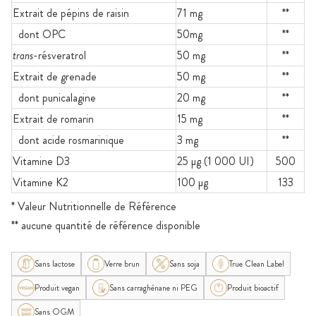
Extrait de pépins de raisin
71 mg
**
dont OPC
50mg
**
trans
-résveratrol
50 mg
**
Extrait de grenade
50 mg
**
dont punicalagine
20 mg
**
Extrait de romarin
15 mg
**
dont acide rosmarinique
3 mg
**
Vitamine D3
25 µg (1 000 UI)
500
Vitamine K2
100 µg
133
* Valeur Nutritionnelle de Référence
** aucune quantité de référence disponible
Sans lactose
Verre brun
Sans soja
True Clean Label
Produit vegan
Sans carraghénane ni PEG
Produit bioactif
Sans OGM