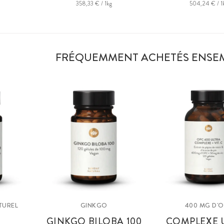
358,33 € / 1kg
504,24 € / 1
FRÉQUEMMENT ACHETÉS ENSE
TUREL
GINKGO
400 MG D'
GINKGO BILOBA 100
COMPLEXE 