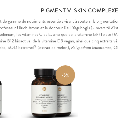
PIGMENT VI SKIN COMPLEX
de gamme de nutriments essentiels visant à soutenir la pigmentation
professeur Ulrich Amon et le docteur Raul Yaguboglu (Université d'Ist
e sélénium, les vitamines C et E, ainsi que de la vitamine B9 (folate) M
amine B12 bioactive, de la vitamine D3 vegan, ainsi que cinq extraits v
®
loba, SOD Extramel
(extrait de melon),
Polypodium leucotomos
, O
-5%