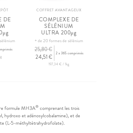
ÉPÔT
COFFRET AVANTAGEUX
 DE
COMPLEXE DE
UM
SÉLÉNIUM
0
µg
ULTRA 200
µg
 sélénium
+ de 20 formes de sélénium
25,80 €
omprimés
2 x 365 comprimés
24,51 €
kg
197,34 € / 1kg
®
notre formule MH3A
comprenant les trois
hyl, hydroxo et adénosylcobalamine), et de
olate (L-5-méthyltétrahydrofolate).