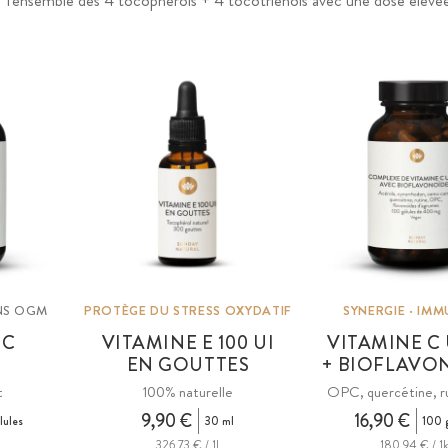
l'ensemble des 4 tocophérols + 4 tocotriénols avec une dose élevé
ANS OGM
PROTÈGE DU STRESS OXYDATIF
SYNERGIE · IMM
 C
VITAMINE E 100 UI
VITAMINE C
EN GOUTTES
+ BIOFLAVO
t
100% naturelle
OPC, quercétine, ru
9,90 €
16,90 €
lules
30 ml
100 
326,73 € / 1l
180,94 € / 1