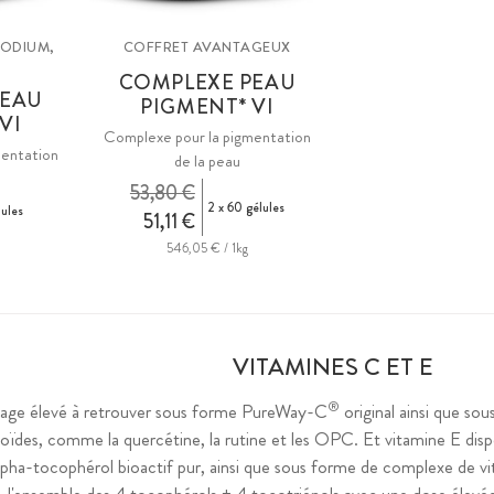
PODIUM,
COFFRET AVANTAGEUX
COMPLEXE PEAU
PEAU
PIGMENT* VI
VI
Complexe pour la pigmentation
mentation
de la peau
53,80 €
2 x 60 gélules
ules
51,11 €
546,05 € / 1kg
VITAMINES C ET E
®
sage élevé à retrouver sous forme PureWay-C
original ainsi que s
oïdes, comme la quercétine, la rutine et les OPC. Et vitamine E disp
pha-tocophérol bioactif pur, ainsi que sous forme de complexe de