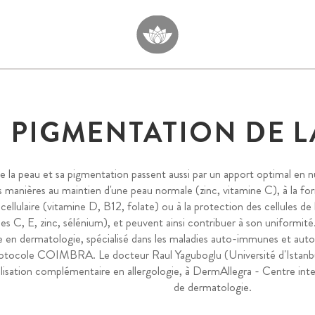
PIGMENTATION DE L
e la peau et sa pigmentation passent aussi par un apport optimal en 
s manières au maintien d'une peau normale (zinc, vitamine C), à la for
 cellulaire (vitamine D, B12, folate) ou à la protection des cellules de
nes C, E, zinc, sélénium), et peuvent ainsi contribuer à son uniformi
te en dermatologie, spécialisé dans les maladies auto-immunes et aut
rotocole COIMBRA. Le docteur Raul Yaguboglu (Université d'Istanbul
lisation complémentaire en allergologie, à DermAllegra - Centre inte
de dermatologie.