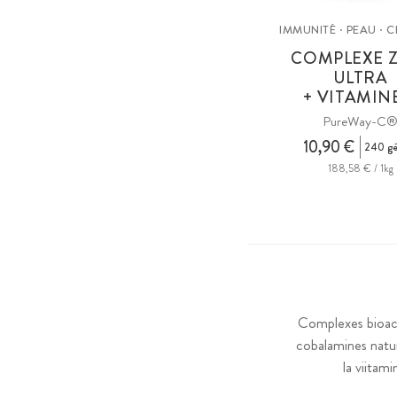
IMMUNITÉ · PEAU · 
COMPLEXE 
ULTRA
+ VITAMIN
PureWay-C
10,90 €
240 gé
188,58 € / 1kg
Complexes bioact
cobalamines natur
la viitam