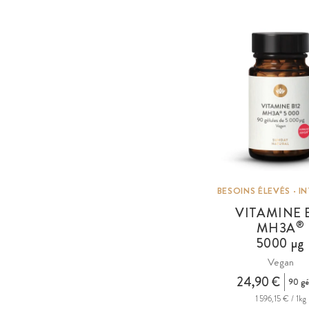
BESOINS ÉLEVÉS · I
VITAMINE 
®
MH3A
5000 µg
Vegan
24,90 €
90 gé
1 596,15 € / 1kg