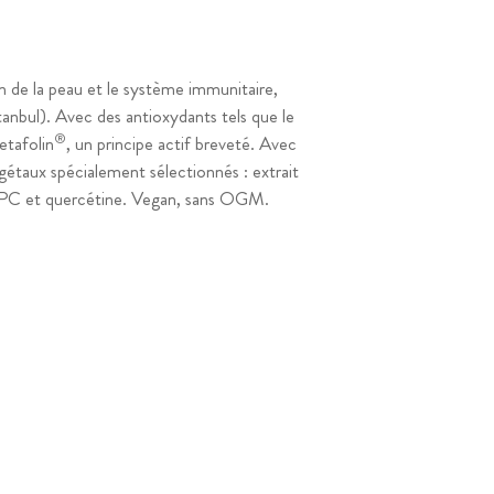
E
 de la peau et le système immunitaire,
anbul). Avec des antioxydants tels que le
®
etafolin
, un principe actif breveté. Avec
égétaux spécialement sélectionnés : extrait
PC et quercétine. Vegan, sans OGM.