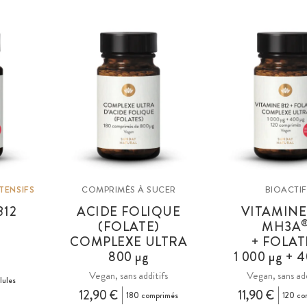
NTENSIFS
COMPRIMÉS À SUCER
BIOACTIF
B12
ACIDE FOLIQUE
VITAMINE
(FOLATE)
MH3A
COMPLEXE ULTRA
+ FOLAT
800 µg
1 000 µg + 
Vegan, sans additifs
Vegan, sans add
lules
12,90 €
11,90 €
180 comprimés
120 co