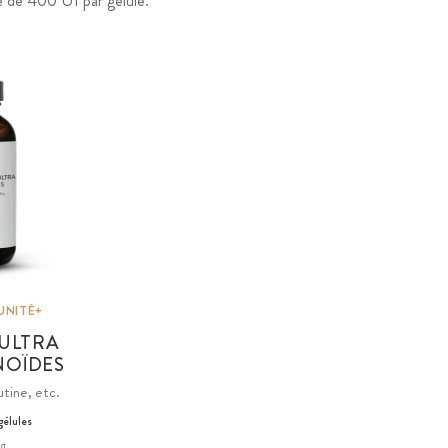
e de 400 UI par gélule.
UNITÉ+
 ULTRA
NOÏDES
tine, etc.
gélules
kg