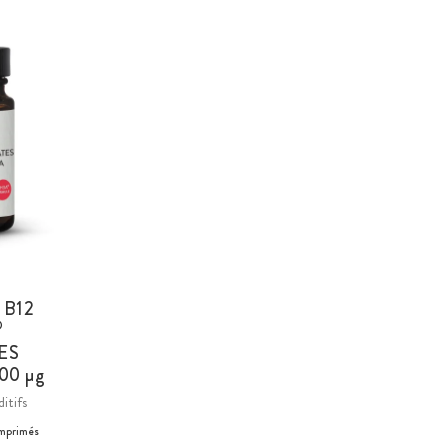
 B12
®
ES
400 µg
itifs
mprimés