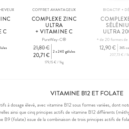
CHEVEUX
COFFRET AVANTAGEUX
BIOACTIF + D
ZINC
COMPLEXE ZINC
COMPLEXE
ULTRA
SÉLÉNI
E C
+ VITAMINE C
ULTRA 20
®
PureWay-C®
+ de 20 formes de
21,80 €
12,90 €
lules
365 c
2 x 240 gélules
20,71 €
207,73 € / 1
179,15 € / 1kg
VITAMINE B12 ET FOLATE
ifs à dosage élevé, avec vitamine B12 sous formes variées, dont 
elles ainsi que cinq principes actifs de vitamine B12 différents (mét
ine B9 (folate) issue de la combinaison de trois principes actifs de f