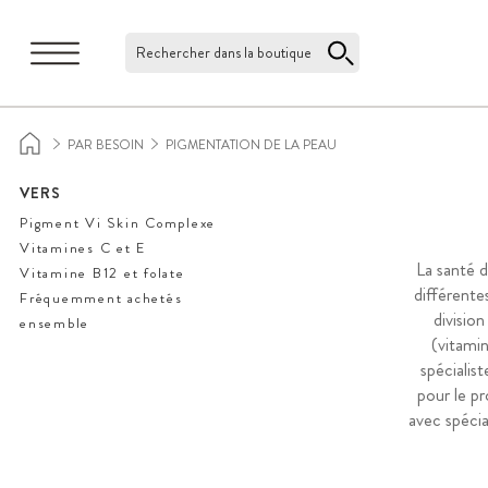
Rechercher dans la boutique
PAR BESOIN
PIGMENTATION DE LA PEAU
VERS
Pigment Vi Skin Complexe
Vitamines C et E
La santé d
Vitamine B12 et folate
différente
Fréquemment achetés
division
ensemble
(vitami
spécialis
pour le p
avec spécia