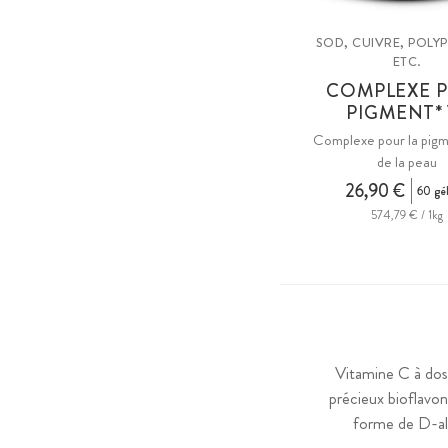
SOD, CUIVRE, POLY
ETC.
COMPLEXE 
PIGMENT* 
Complexe pour la pig
de la peau
26,90 €
60 gél
574,79 € / 1kg
Vitamine C à do
précieux bioflavon
forme de D-al