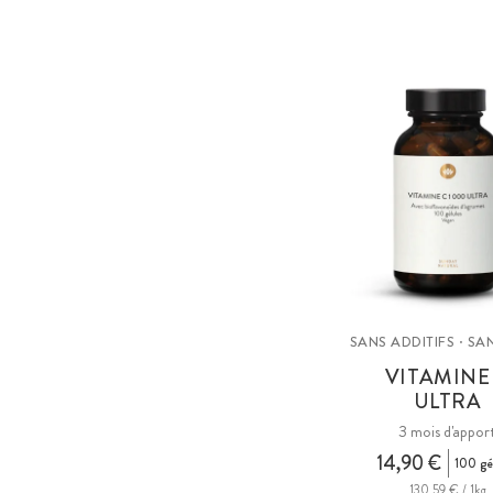
SANS ADDITIFS · S
VITAMINE
ULTRA
3 mois d'appor
14,90 €
100 gé
130,59 € / 1kg