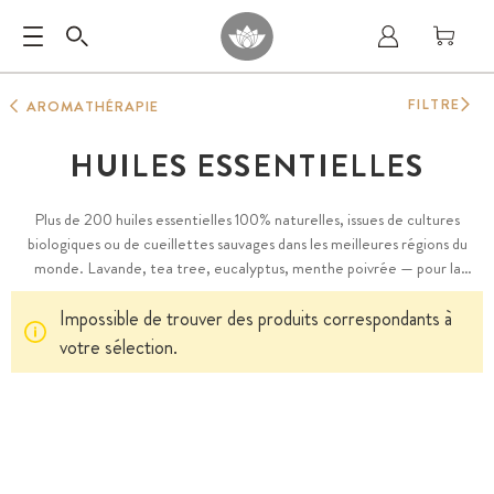
FILTRE
AROMATHÉRAPIE
HUILES ESSENTIELLES
Plus de 200 huiles essentielles 100% naturelles, issues de cultures
biologiques ou de cueillettes sauvages dans les meilleures régions du
monde. Lavande, tea tree, eucalyptus, menthe poivrée — pour la
relaxation, le sommeil, la digestion ou l'énergie. Pures, sans additifs, sans
Impossible de trouver des produits correspondants à
conservateurs.
votre sélection.