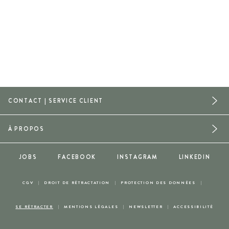
CONTACT | SERVICE CLIENT
À PROPOS
JOBS
FACEBOOK
INSTAGRAM
LINKEDIN
CGV
DROIT DE RÉTRACTATION
PROTECTION DES DONNÉES
SE RÉTRACTER
MENTIONS LÉGALES
NEWSLETTER
ACCESSIBILITÉ