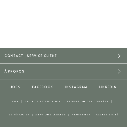
CONTACT | SERVICE CLIENT
À PROPOS
JOBS
FACEBOOK
INSTAGRAM
LINKEDIN
CGV
DROIT DE RÉTRACTATION
PROTECTION DES DONNÉES
SE RÉTRACTER
MENTIONS LÉGALES
NEWSLETTER
ACCESSIBILITÉ