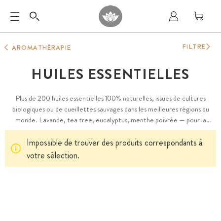
FILTRE
AROMATHÉRAPIE
HUILES ESSENTIELLES
Plus de 200 huiles essentielles 100% naturelles, issues de cultures
biologiques ou de cueillettes sauvages dans les meilleures régions du
monde. Lavande, tea tree, eucalyptus, menthe poivrée — pour la
relaxation, le sommeil, la digestion ou l'énergie. Pures, sans additifs, sans
Impossible de trouver des produits correspondants à
conservateurs.
votre sélection.