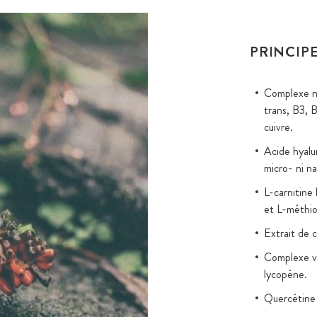
PRINCIPE
Complexe nu
trans, B3, 
cuivre.
Acide hyalu
micro- ni na
L-carnitine
et L-méthio
Extrait de 
Complexe vé
lycopène.
Quercétine 