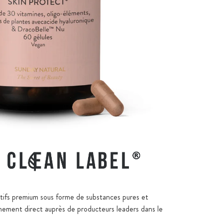
amine E, vitamine A bioactive et bêta-carotène.
s 100 % vegan et sans OGM
ctifs premium sous forme de substances pures et
nement direct auprès de producteurs leaders dans le