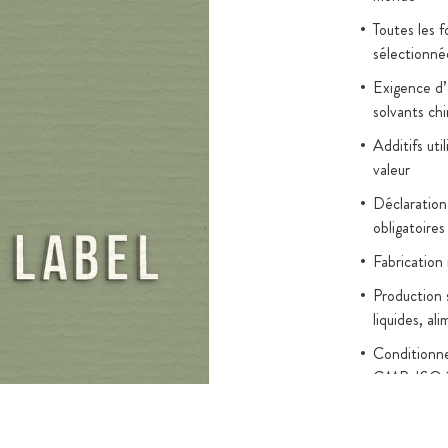
ntissent une
Toutes les 
sélectionné
Exigence d’é
solvants ch
Additifs uti
valeur
Déclaration
obligatoires
Fabrication
Production 
liquides, al
Conditionn
GMP, ISO 
Tests en lab
Gélules 100