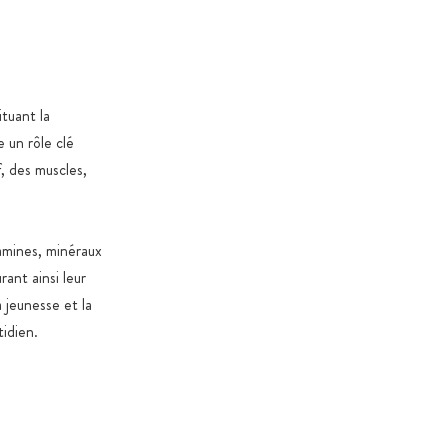
n verre ambré ou en sachets de protection aromatique
 préservant contre l’oxydation et les contaminants, avec
ip
 verre ambré ou dans des contenants alimentaires
tuant la
 selon le règlement CE 10/2011
e un rôle clé
f, des muscles,
dans des cartons certifiés et durables destinés aux
mentaires
oduits 100 % exempts de stéarate de magnésium,
tamines, minéraux
les (sauf exceptions légales), OGM, colorants et arômes
 dioxyde de titane
rant ainsi leur
 jeunesse et la
é et édulcorants uniquement si nécessaires pour des
tidien.
tionnelles ou spécifiques au produit