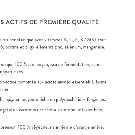
S ACTIFS DE PREMIÈRE QUALITÉ
tritionnel unique avec vitamines A, C, E, K2 MK7 tout-
B6, biotine et oligo-éléments zinc, sélénium, manganèse,
ronique 100 % pur, vegan, issu de fermentation, sans
noparticules.
 bioactive combinée aux acides aminés essentiels L-lysine
nine.
champignon polypore riche en polysaccharides fongiques.
gétal de caroténoïdes : bêta-carotène, astaxanthine,
premium 100 % végétale, naringénine d’orange amère.