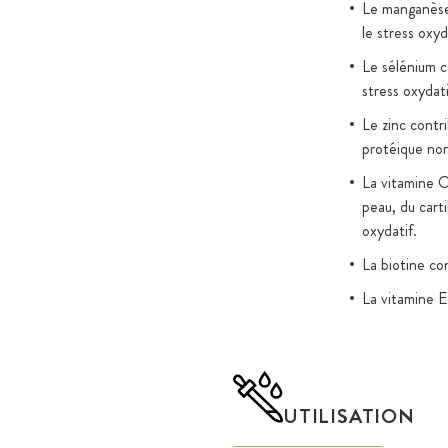
Le manganèse 
le stress oxyd
Le sélénium c
stress oxydati
Le zinc contr
protéique norm
La vitamine C
peau, du carti
oxydatif.
La biotine co
La vitamine E 
UTILISATION