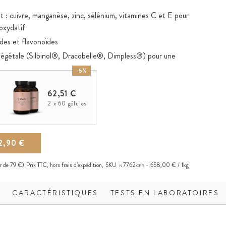
 : cuivre, manganèse, zinc, sélénium, vitamines C et E pour
 oxydatif
des et flavonoïdes
végétale (Silbinol®, Dracobelle®, Dimpless®) pour une
-5%
62,51 €
2 x 60 gélules
2,90 €
ir de 79 €)
Prix TTC, hors
frais d’expédition
,
SKU
7762
658,00 € / 1kg
N
CFR
N
CARACTÉRISTIQUES
TESTS EN LABORATOIRES