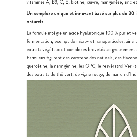
vitamines A, B3, C, E, biotine, cuivre, manganèse, zinc e
Un complexe unique et innovant basé sur plus de 30 
naturels
La formule intègre un acide hyaluronique 100 % pur et ve
fermentation, exempt de micro- et nanoparticules, ainsi 
extraits végétaux et complexes brevetés soigneusement 
Parmi eux figurent des caroténoïdes naturels, des flavon
quercétine, la naringénine, les OPC, le resvératrol Veri-t
des extraits de thé vert, de vigne rouge, de marron d’Ind
et de ginseng américain. Un extrait de champignon médic
riche en polysaccharides, complète ce spectre d’ingrédien
Qualité et respect environnemental
Cette synergie d’ingrédients soutient la formation norma
collagène, contribue au maintien d’une peau saine et aide
cellules contre le stress oxydatif. Les gélules végétales, 