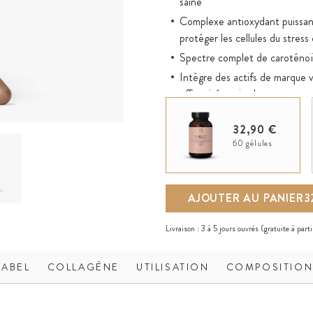
saine
Complexe antioxydant puissant
protéger les cellules du stress
Spectre complet de caroténoï
Intègre des actifs de marque 
efficacité optimale
32,90 €
60 gélules
AJOUTER AU PANIER
3
Livraison :
3 à 5 jours ouvrés
(gratuite à part
LABEL
COLLAGÈNE
UTILISATION
COMPOSITIO