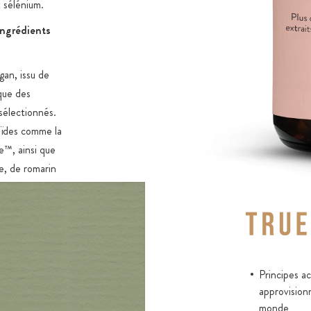
naturel vit
t sélénium.
Ingrédient
ingrédients
gan, issu de
que des
sélectionnés.
oïdes comme la
e™, ainsi que
e, de romarin
inal polypore,
ts actifs.
le de
Principes a
 à protéger les
approvision
conditionnées
monde