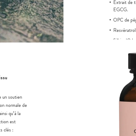
Extrait de 
EGCG.
OPC de pépi
Resvératrol
Silbinol® b
Dracobelle®
Dimpless® 
Extraits vég
issu
Racine de g
Vitamine C
 un soutien
Oligo-éléme
tion normale de
sélénium.
insi qu’à la
Vitamines B
ction est
 clés :
Vitamines l