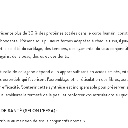
Emballage e
de qualité,
fermeture z
Stockage en
résente plus de 30 % des protéines totales dans le corps humain, consti
spécifiques
abondante. Présent sous plusieurs formes adaptées à chaque tissu, il jou
 et la solidité du cartilage, des tendons, des ligaments, du tissu conjoncti
Expédition 
produits ali
guins, de la peau, des os et des dents.
Tous les pr
turelle de collagène dépend d’un apport suffisant en acides aminés, vi
nanoparticu
artificiels,
 essentiels qui favorisent l’assemblage et la réticulation des fibres, assu
r efficacité. Soutenir cette synthèse est indispensable pour préserver la
Sucre ajout
us, améliorer la fermeté de la peau et renforcer vos articulations au quo
raisons fonc
DE SANTÉ (SELON L'EFSA) :
tribue au maintien de tissus conjonctifs normaux.