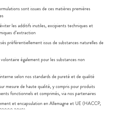
formulations sont issues de ces matières premières
es
viter les additifs inutiles, excipients techniques et
imiques d’extraction
lisés préférentiellement issus de substances naturelles de
 volontaire également pour les substances non
 interne selon nos standards de pureté et de qualité
sur mesure de haute qualité, y compris pour produits
iments fonctionnels et comprimés, via nos partenaires
ement et encapsulation en Allemagne et UE (HACCP,
22000:2018)
oratoire indépendants consultables sur la fiche produit
 % végétales, sans carraghénane ni PEG