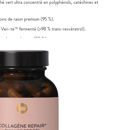
thé vert ultra concentré en polyphénols, catéchines et
ns de raisin premium (95 %).
 Veri-te™ fermenté (>98 % trans-resvératrol).
ois de santal rouge (90 %).
 mélisse de Moldavie, riche en flavonoïdes.
avec enzyme SOD de melon cantaloup bio.
étaux : vigne rouge, marron d’Inde, fragon, romarin.
inseng américain standardisée (20 % ginsénosides).
 liposomale PureWay-C® avec bioflavonoïdes d’agrumes.
nts hautement biodisponibles : manganèse, zinc, cuivre,
 bioactives : B6, B3, biotine pure.
iposolubles actives : K2 MK7 micro-encapsulée, complexe