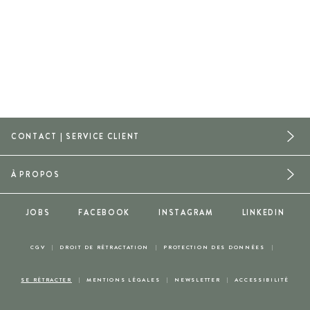
CONTACT | SERVICE CLIENT
À PROPOS
JOBS
FACEBOOK
INSTAGRAM
LINKEDIN
CGV
DROIT DE RÉTRACTATION
PROTECTION DES DONNÉES
SE RÉTRACTER
MENTIONS LÉGALES
NEWSLETTER
ACCESSIBILITÉ