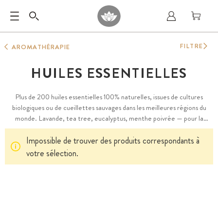
FILTRE
AROMATHÉRAPIE
HUILES ESSENTIELLES
Plus de 200 huiles essentielles 100% naturelles, issues de cultures
biologiques ou de cueillettes sauvages dans les meilleures régions du
monde. Lavande, tea tree, eucalyptus, menthe poivrée — pour la
relaxation, le sommeil, la digestion ou l'énergie. Pures, sans additifs, sans
Impossible de trouver des produits correspondants à
conservateurs.
votre sélection.