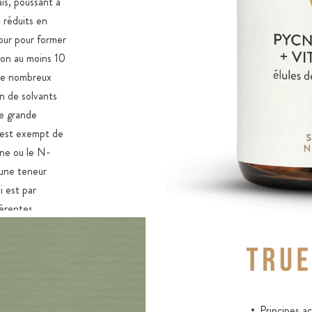
is, poussant à
 réduits en
 pur pour former
ion au moins 10
t de nombreux
n de solvants
ne grande
t est exempt de
one ou le N-
 une teneur
 est par
férentes.
nce à une
entraîne des
HPMC spéciales
u pullulan sur
Principes a