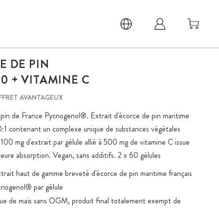
E DE PIN
0 + VITAMINE C
FFRET AVANTAGEUX
e pin de France Pycnogenol®. Extrait d'écorce de pin maritime
0:1 contenant un complexe unique de substances végétales
00 mg d'extrait par gélule allié à 500 mg de vitamine C issue
ure absorption. Vegan, sans additifs. 2 x 60 gélules
rait haut de gamme breveté d'écorce de pin maritime français
nogenol® par gélule
sue de maïs sans OGM, produit final totalement exempt de