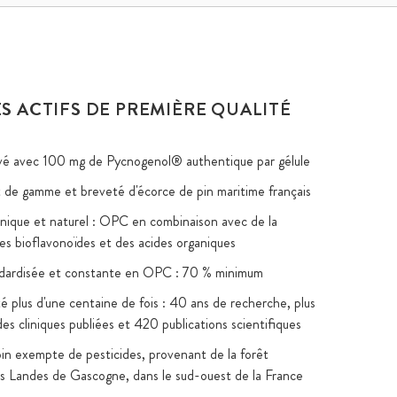
S ACTIFS DE PREMIÈRE QUALITÉ
vé avec 100 mg de Pycnogenol® authentique par gélule
t de gamme et breveté d'écorce de pin maritime français
ique et naturel : OPC en combinaison avec de la
des bioflavonoïdes et des acides organiques
ndardisée et constante en OPC : 70 % minimum
é plus d'une centaine de fois : 40 ans de recherche, plus
es cliniques publiées et 420 publications scientifiques
in exempte de pesticides, provenant de la forêt
es Landes de Gascogne, dans le sud-ouest de la France