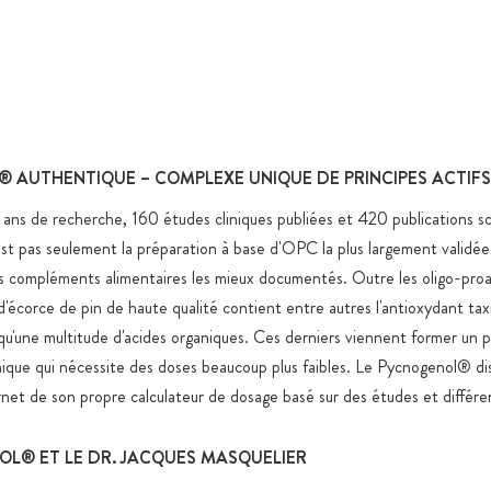
Tests en lab
Gélules 100
Emballage e
de qualité,
fermeture z
 AUTHENTIQUE – COMPLEXE UNIQUE DE PRINCIPES ACTIFS
Stockage en
spécifiques
ans de recherche, 160 études cliniques publiées et 420 publications sci
Expédition 
t pas seulement la préparation à base d'OPC la plus largement validée 
produits ali
des compléments alimentaires les mieux documentés. Outre les oligo-pro
Tous les pr
d'écorce de pin de haute qualité contient entre autres l'antioxydant taxi
nanoparticu
 qu'une multitude d'acides organiques. Ces derniers viennent former un p
artificiels,
ique qui nécessite des doses beaucoup plus faibles. Le Pycnogenol® dis
Sucre ajout
ernet de son propre calculateur de dosage basé sur des études et différe
raisons fonc
OL® ET LE DR. JACQUES MASQUELIER