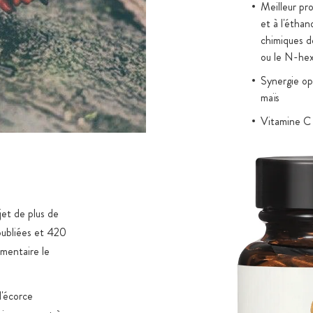
Meilleur pr
et à l'étha
chimiques do
ou le N-he
Synergie op
maïs
Vitamine C
Vitamine ob
partir de 
Produit fin
Sans additi
jet de plus de
publiées et 420
imentaire le
d'écorce