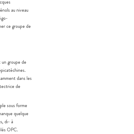
acques
énols au niveau
ligo-
gner ce groupe de
t un groupe de
épicatéchines.
otamment dans les
otectrice de
mple sous forme
 manque quelque
s, di- à
elés OPC.