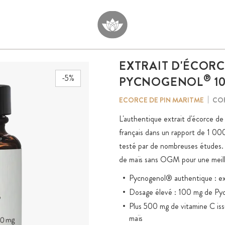
EXTRAIT D'ÉCORC
®
-5%
PYCNOGENOL
10
CO
ECORCE DE PIN MARITME
L'authentique extrait d'écorce d
français dans un rapport de 1 00
testé par de nombreuses études. 1
de maïs sans OGM pour une meille
Pycnogenol® authentique : ext
Dosage élevé : 100 mg de Pyc
Plus 500 mg de vitamine C is
maïs