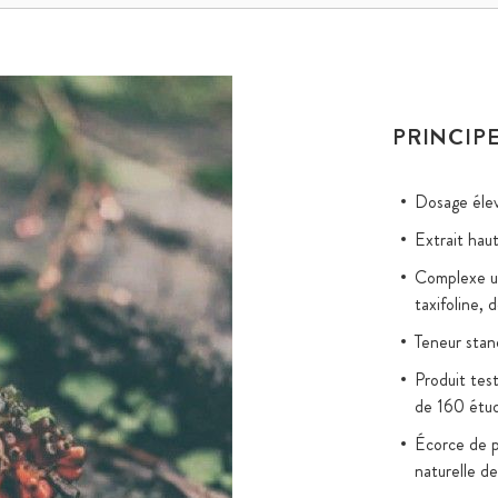
PRINCIPE
Dosage éle
Extrait hau
Complexe un
taxifoline, 
Teneur sta
Produit test
de 160 étud
Écorce de p
naturelle d