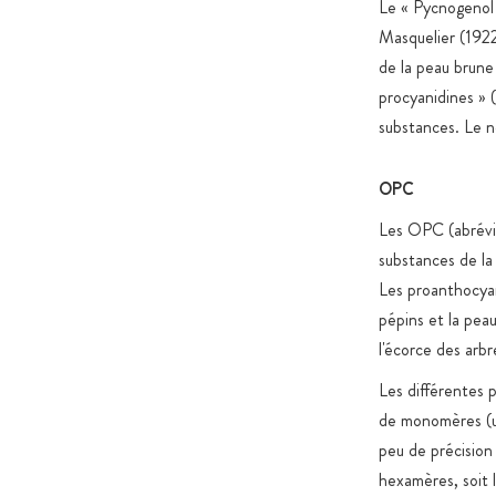
Le « Pycnogenol 
Masquelier (1922
de la peau brune 
procyanidines » 
substances. Le 
OPC
Les OPC (abrévia
substances de la
Les proanthocyan
pépins et la peau
l'écorce des arbr
Les différentes 
de monomères (u
peu de précision 
hexamères, soit