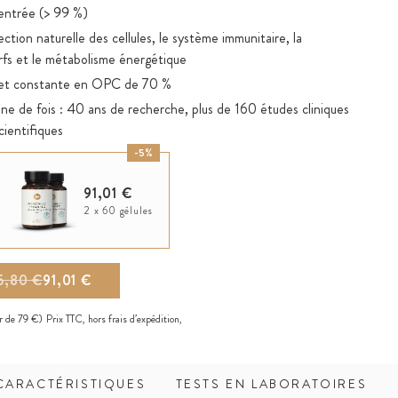
centrée (> 99 %)
ction naturelle des cellules, le système immunitaire, la
rfs et le métabolisme énergétique
e et constante en OPC de 70 %
ine de fois : 40 ans de recherche, plus de 160 études cliniques
cientifiques
icides, provenant de la forêt naturelle des Landes de
-5%
e la France
91,01 €
lus haute qualité : extraction douce uniquement à l'eau et à
2 x 60 gélules
iques tels que le méthanol, l'acétate d'éthyle, l'acétone ou le
5,80 €
91,01 €
ssocié à 500 mg de vitamine C naturelle favorisant notamment
ystème immunitaire, de la peau, des os, du système nerveux et
ir de 79 €)
Prix TTC, hors
frais d’expédition
,
CARACTÉRISTIQUES
TESTS EN LABORATOIRES