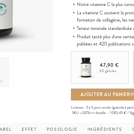
Notre vitamine C la plus con
La vitamine C soutient la prote
formation de collagène, les ne
Teneur minimale standardisé
Produit testé plus d'une centa
publiées et 420 publications s
Écorce de pin exempte de pest
Gascogne, dans le sud-ouest d
47,90 €
Processus d'extraction de la p
60 gélules
l'éthanol alimentaire
Produit exempt de résidus chim
N-hexane
AJOUTER AU PANIER
9
Synergie optimale : extrait a
un fonctionnement normal du s
Livraison :
3 à 5 jours ouvrés
(gratuite à part
du métabolisme énergétique
SKU
5376
-bundle
1 083,45 € / 1kg
N
CFR
ABEL
EFFET
POSOLOGIE
INGRÉDIENTS