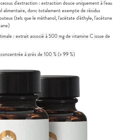
ocessus d'extraction : extraction douce uniquement à l'eau
nol alimentaire, donc totalement exempte de résidus
uteux (tels que le méthanol, l'acétate d'éthyle, l'acétone
xane)
timale : extrait associé à 500 mg de vitamine C issue de
 concentrée à près de 100 % (> 99 %)
tenue par un procédé de fabrication complexe très pur à
maïs sans OGM
al exempt de maïs, de fructose et de résidus de solvants
fs, vegan, sans OGM