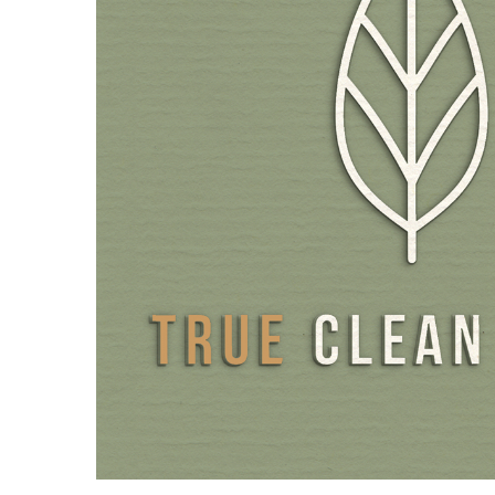
le marché, sont 100% exemptes de carraghénanes et de
excipients qui ne doivent pas être déclarés. Pour l'emball
utilisons du verre brun qui protège de la lumière et respe
l'environnement plutôt que du plastique.