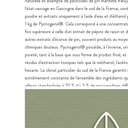
naturelle et exempte de pesticides de pin maritime frança
l'état sauvage en Gascogne dans le sud de la France, sont
poudre et extraits uniquement à l'aide d'eau et d'éthanol
1 kg de Pycnogenol®. Cela correspond à une concentrat
fois supérieure à celle d'un extrait de pépins de raisin e
autres extraits d'écorce de pin, souvent produits au moye
chimiques douteux. Pycnogenol® possède, à l'inverse, u
pureté, tant à la base que sous forme de produit final, e
résidus d'extraction toxiques tels que le méthanol, l'acét
hexane. Le climat particulier du sud de la France garantit
extrêmement constante de l'ensemble des ingrédients qui
ailleurs standardisée à 70 % +/- 5 % de procyanidines dif
Beaucoup d'autres producteurs n'attachent pas d'importa
teneur constante en OPC ou en principes actifs, ce qui 
fluctuations importantes.
Pour l'enveloppe des gélules, nous utilisons des gélules 
qui, contrairement à la plupart des autres gélules HPMC o