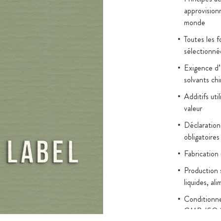
approvision
 PEG, des
monde
age, nous
cte
Toutes les 
sélectionné
Exigence d’é
solvants ch
Additifs uti
valeur
Déclaration
obligatoires
Fabrication
Production 
liquides, al
Conditionn
GMP, ISO 