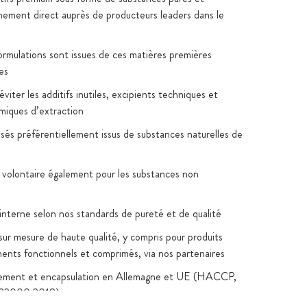
nement direct auprès de producteurs leaders dans le
formulations sont issues de ces matières premières
es
viter les additifs inutiles, excipients techniques et
imiques d’extraction
lisés préférentiellement issus de substances naturelles de
 volontaire également pour les substances non
 interne selon nos standards de pureté et de qualité
sur mesure de haute qualité, y compris pour produits
iments fonctionnels et comprimés, via nos partenaires
ement et encapsulation en Allemagne et UE (HACCP,
22000:2018)