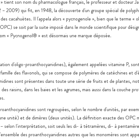
» tient son nom du pharmacologue français, le professeur et docteur J
 – 2009) qui fit, en 1948, la découverte d'un groupe spécial de polyph
des cacahuètes. Il l'appela alors « pycnogenole », bien que le terme « o
(OPC) se soit par la suite imposé dans le monde scientifique pour dési
nom « Pycnogenol® » est désormais une marque déposée.
tion d'oligo-proanthocyanidines), également appelées vitamine P, son
 famille des flavonols, qui se compose de polymères de catéchines et d'
idines sont présentes dans toute une série de fruits et de plantes, n
 des raisins, dans les baies et les agrumes, mais aussi dans la couche pr
es.
proanthocyanidines sont regroupées, selon le nombre d'unités, par exe
ne unité) et de dimères (deux unités). La définition exacte des OPC
– selon l'interprétation, soit seuls les di- à tétramères, di- à pentamère
 l'ensemble des proanthocyanidines autres que les monomères sont app