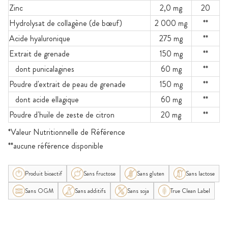
Zinc
2,0 mg
20
Hydrolysat de collagène (de bœuf)
2 000 mg
**
Acide hyaluronique
275 mg
**
Extrait de grenade
150 mg
**
dont punicalagines
60 mg
**
Poudre d'extrait de peau de grenade
150 mg
**
dont acide ellagique
60 mg
**
Poudre d'huile de zeste de citron
20 mg
**
*Valeur Nutritionnelle de Référence
**aucune référence disponible
Produit bioactif
Sans fructose
Sans gluten
Sans lactose
Sans OGM
Sans additifs
Sans soja
True Clean Label