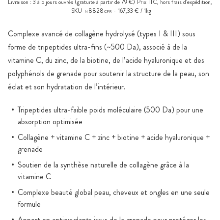
Livraison :
3 à 5 jours ouvrés
(gratuite à partir de 79 €)
Prix TTC, hors
frais d’expédition
,
SKU
8828
167,33 € / 1kg
N
CFR
Complexe avancé de collagène hydrolysé (types I & III) sous
forme de tripeptides ultra-fins (~500 Da), associé à de la
vitamine C, du zinc, de la biotine, de l’acide hyaluronique et des
polyphénols de grenade pour soutenir la structure de la peau, son
éclat et son hydratation de l’intérieur.
Tripeptides ultra-faible poids moléculaire (500 Da) pour une
absorption optimisée
Collagène + vitamine C + zinc + biotine + acide hyaluronique +
grenade
Soutien de la synthèse naturelle de collagène grâce à la
vitamine C
Complexe beauté global peau, cheveux et ongles en une seule
formule
Apport en antioxydants issus de la grenade pour protéger les