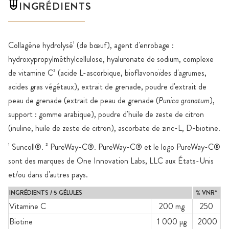
INGRÉDIENTS
Collagène hydrolysé¹ (de bœuf), agent d'enrobage :
hydroxypropylméthylcellulose, hyaluronate de sodium, complexe
de vitamine C² (acide L-ascorbique, bioflavonoïdes d'agrumes,
acides gras végétaux), extrait de grenade, poudre d'extrait de
peau de grenade (extrait de peau de grenade (
Punica granatum
),
support : gomme arabique), poudre d'huile de zeste de citron
(inuline, huile de zeste de citron), ascorbate de zinc-L, D-biotine.
¹ Suncoll®. ² PureWay-C®. PureWay-C® et le logo PureWay-C®
sont des marques de One Innovation Labs, LLC aux États-Unis
et/ou dans d'autres pays.
INGRÉDIENTS / 5 GÉLULES
% VNR*
Vitamine C
200 mg
250
Biotine
1 000 µg
2000