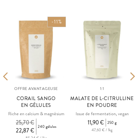
-11%
OFFRE AVANTAGEUSE
1:1
E
CORAIL SANGO
MALATE DE L-CITRULLINE
EN GÉLULES
EN POUDRE
Riche en calcium & magnésium
Issue de fermentation, vegan
25,70 €
11,90 €
250 g
240 gélules
22,87 €
47,60 € / 1kg
85,24 € / 1kg