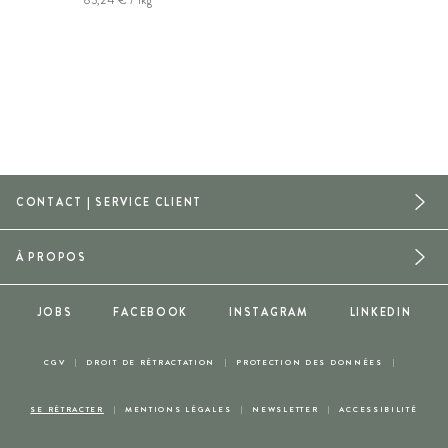
CONTACT | SERVICE CLIENT
À PROPOS
JOBS
FACEBOOK
INSTAGRAM
LINKEDIN
CGV
DROIT DE RÉTRACTATION
PROTECTION DES DONNÉES
SE RÉTRACTER
MENTIONS LÉGALES
NEWSLETTER
ACCESSIBILITÉ