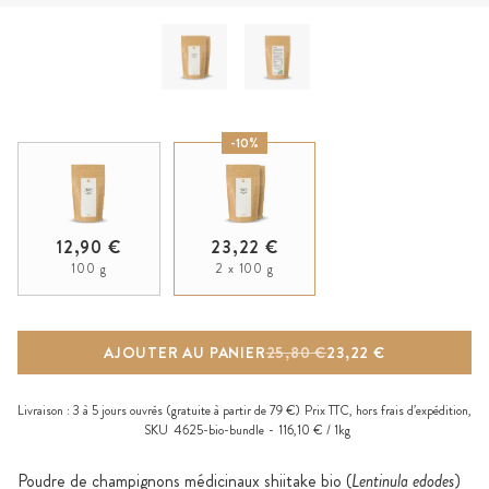
-10%
12,90 €
23,22 €
100 g
2 x 100 g
AJOUTER AU PANIER
25,80 €
23,22 €
Livraison :
3 à 5 jours ouvrés
(gratuite à partir de 79 €)
Prix TTC, hors
frais d’expédition
,
SKU
4625-bio-bundle
116,10 € / 1kg
Poudre de champignons médicinaux shiitake bio (
Lentinula edodes
)