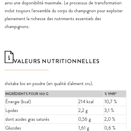
ainsi une disponibilité maximale. Le processus de transformation
inclut toujours l'ensemble du corps du champignon pour exploiter
pleinement la richesse des nutriments essentiels des
champignons.
VALEURS NUTRITIONNELLES
shiitake bio en poudre (en qualité d'aliment cru).
INGRÉDIENTS POUR 100 G
% VNR*
Énergie (kcal)
214 kcal
10,7 %
Lipides
2,2 g
3,1 %
dont acides gras saturés
0,56 g
2,0 %
Glucides
1,61 g
0,6 %