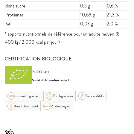
dont sucre
0,5 g
0,6 %
Protéines
10,63 g
21,3 %
Sel
0,03 g
2,0 %
* apports nutritionnels de référence pour un adulte moyen (8
400 kj / 2 000 kcal par jour)
CERTIFICATION BIOLOGIQUE
PL-EKO-01
Nicht-EU-Landwirtschaft
Un seul ingrédient
Biodégradable
Sans additifs
True Clean Label
Produit vegan