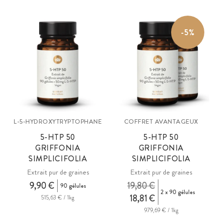
Si les hormones et les neurotransmetteurs sont parmi les plus
connus, d’autres composés comme le 5-HTP, les extraits de chanvre
contenant du CBD, le GABA ou encore la mélatonine s’inscrivent
-5%
également dans cette catégorie essentielle.
Ils agissent en synergie pour soutenir des fonctions clés comme la
régulation de l’humeur, le sommeil ou la gestion du stress.
L-5-HYDROXYTRYPTOPHANE
COFFRET AVANTAGEUX
5-HTP 50
5-HTP 50
GRIFFONIA
GRIFFONIA
SIMPLICIFOLIA
SIMPLICIFOLIA
Extrait pur de graines
Extrait pur de graines
9,90 €
19,80 €
90 gélules
2 x 90 gélules
18,81 €
515,63 € / 1kg
979,69 € / 1kg