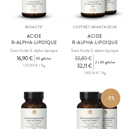
BIOACTIF
COFFRET AVANTAGEUX
ACIDE
ACIDE
R-ALPHA-LIPOÏQUE
R-ALPHA-LIPOÏQUE
Sans Acide S-alpha-lipoïque
Sans Acide S-alpha-lipoïque
16,90 €
33,80 €
60 gélules
2 x 60 gélules
32,11 €
1 251,85 € / 1kg
1 189,26 € / 1kg
-5%