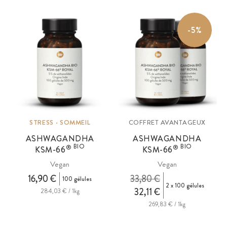
connues depuis plusieurs décennies dans les herboristeries
traditionnelles du monde entier.
-5%
STRESS · SOMMEIL
COFFRET AVANTAGEUX
ASHWAGANDHA
ASHWAGANDHA
BIO
BIO
®
®
KSM
-66
KSM
-66
Vegan
Vegan
16,90 €
33,80 €
100 gélules
2 x 100 gélules
32,11 €
284,03 € / 1kg
269,83 € / 1kg