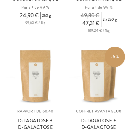
Pur à + de 99 %
Pur à + de 99 %
24,90 €
49,80 €
250 g
2 x 250 g
47,31 €
99,60 € / 1kg
189,24 € / 1kg
-5%
RAPPORT DE 60:40
COFFRET AVANTAGEUX
D-TAGATOSE +
D-TAGATOSE +
D-GALACTOSE
D-GALACTOSE