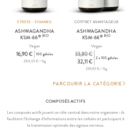
STRESS · SOMMEIL
COFFRET AVANTAGEUX
ASHWAGANDHA
ASHWAGANDHA
BIO
BIO
®
®
KSM
-66
KSM
-66
Vegan
Vegan
16,90 €
33,80 €
100 gélules
2 x 100 gélules
32,11 €
284,03 € / 1kg
269,83 € / 1kg
PARCOURIR LA CATÉGORIE
COMPOSÉS ACTIFS
Les composés actifs jouent un rôle central dans notre organisme : ils
facilitent l’échange d’informations entre les cellules et participent à
la transmission optimale des signaux nerveux.