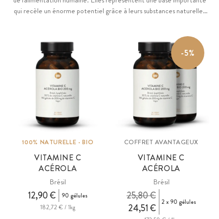
de l'alimentation humaine. Elles représentent une base importante
qui recèle un énorme potentiel grâce à leurs substances naturelles
variées. Nous souhaitons exploiter la puissance des plantes et leur
large éventail de possibilités sous une forme concentrée grâce à
notre gamme diversifiée et de grande qualité.
-5%
100% NATURELLE · BIO
COFFRET AVANTAGEUX
VITAMINE C
VITAMINE C
ACÉROLA
ACÉROLA
Brésil
Brésil
12,90 €
25,80 €
90 gélules
2 x 90 gélules
24,51 €
182,72 € / 1kg