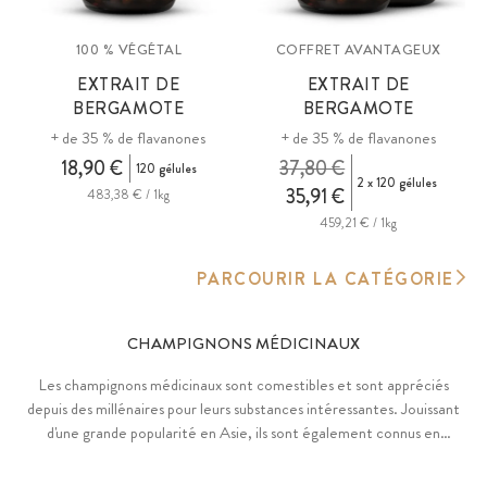
100 % VÉGÉTAL
COFFRET AVANTAGEUX
EXTRAIT DE
EXTRAIT DE
BERGAMOTE
BERGAMOTE
+ de 35 % de flavanones
+ de 35 % de flavanones
18,90 €
37,80 €
120 gélules
2 x 120 gélules
35,91 €
483,38 € / 1kg
459,21 € / 1kg
PARCOURIR LA CATÉGORIE
CHAMPIGNONS MÉDICINAUX
Les champignons médicinaux sont comestibles et sont appréciés
depuis des millénaires pour leurs substances intéressantes. Jouissant
d'une grande popularité en Asie, ils sont également connus en
Europe depuis des siècles, ce dont témoignent les écrits de la
moniale Hildegarde de Bingen ou la célèbre découverte de la momie