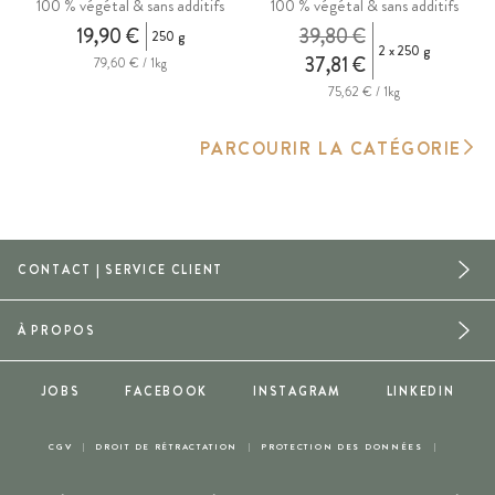
100 % végétal & sans additifs
100 % végétal & sans additifs
19,90 €
39,80 €
250 g
2 x 250 g
37,81 €
79,60 € / 1kg
75,62 € / 1kg
PARCOURIR LA CATÉGORIE
CONTACT | SERVICE CLIENT
À PROPOS
JOBS
FACEBOOK
INSTAGRAM
LINKEDIN
CGV
DROIT DE RÉTRACTATION
PROTECTION DES DONNÉES