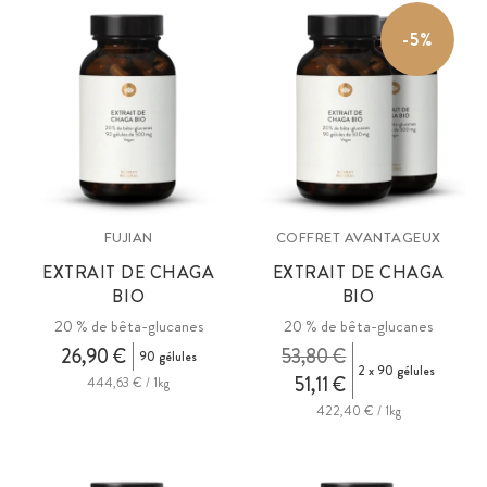
d'Ötzi datant de 3200 av. J.-C., retrouvée en présence de
-5%
champignons médicinaux dans les Alpes de l'Ötztal.
FUJIAN
COFFRET AVANTAGEUX
EXTRAIT DE CHAGA
EXTRAIT DE CHAGA
BIO
BIO
20 % de bêta-glucanes
20 % de bêta-glucanes
26,90 €
53,80 €
90 gélules
2 x 90 gélules
51,11 €
444,63 € / 1kg
422,40 € / 1kg