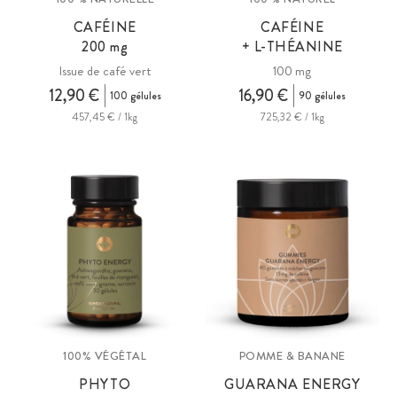
CAFÉINE
CAFÉINE
200 mg
+ L-THÉANINE
Issue de café vert
100 mg
12,90 €
16,90 €
100 gélules
90 gélules
457,45 € / 1kg
725,32 € / 1kg
100% VÉGÉTAL
POMME & BANANE
PHYTO
GUARANA ENERGY