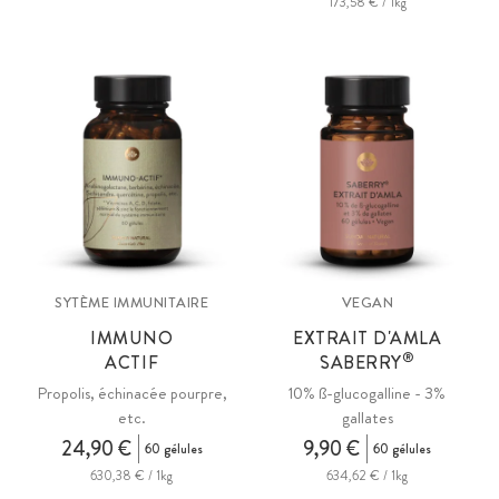
173,58 € / 1kg
SYTÈME IMMUNITAIRE
VEGAN
IMMUNO
EXTRAIT D'AMLA
®
ACTIF
SABERRY
Propolis, échinacée pourpre,
10% ß-glucogalline - 3%
etc.
gallates
24,90 €
9,90 €
60 gélules
60 gélules
630,38 € / 1kg
634,62 € / 1kg