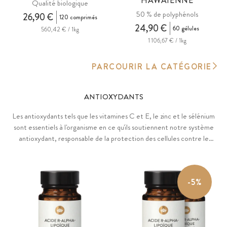
HAWAÏENNE
Qualité biologique
50 % de polyphénols
26,90 €
120 comprimés
24,90 €
60 gélules
560,42 € / 1kg
1 106,67 € / 1kg
PARCOURIR LA CATÉGORIE
ANTIOXYDANTS
Les antioxydants tels que les vitamines C et E, le zinc et le sélénium
sont essentiels à l'organisme en ce qu'ils soutiennent notre système
antioxydant, responsable de la protection des cellules contre le
stress oxydatif. Les aliments frais, les algues, les fruits et les baies
contiennent eux aussi de nombreux antioxydants précieux, telles que
les caroténoïdes, les polyphénols et les flavonoïdes.
-5%