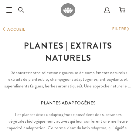
FILTRE
ACCUEIL
PLANTES | EXTRAITS
NATURELS
Découvrez notre sélection rigoureuse de compléments naturels :
extraits de plantes bio, champignons adaptogènes, antioxydants et
superaliments (algues, herbes aromatiques). Une approche naturelle et
holitique pour enrichir vos routine bien-être.
PLANTES ADAPTOGÈNES
Les plantes dites « adaptogènes » possèdent des substances
végétales biologiquement actives qui leur confèrent une meilleure
capacité d'adaptation. Ce terme vient du latin
adaptare
, qui signifie «
s'adapter ». Un grand nombre de ces substances végétales sont déjà