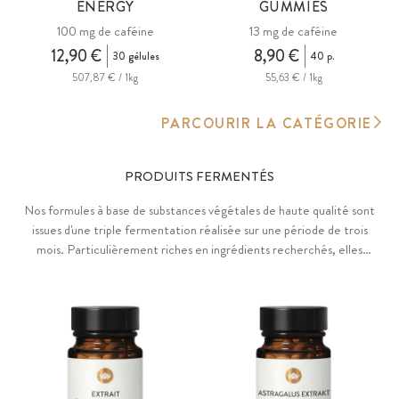
ENERGY
GUMMIES
100 mg de caféine
13 mg de caféine
12,90 €
8,90 €
30 gélules
40 p.
507,87 € / 1kg
55,63 € / 1kg
PARCOURIR LA CATÉGORIE
PRODUITS FERMENTÉS
Nos formules à base de substances végétales de haute qualité sont
issues d'une triple fermentation réalisée sur une période de trois
mois. Particulièrement riches en ingrédients recherchés, elles
présentent une biodisponibilité élevée grâce à un processus de
fermentation soigneusement contrôlé.