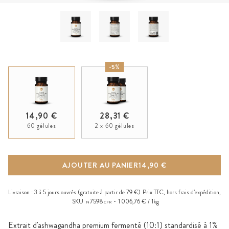
-5%
14,90 €
28,31 €
60 gélules
2 x 60 gélules
AJOUTER AU PANIER
14,90 €
Livraison :
3 à 5 jours ouvrés
(gratuite à partir de 79 €)
Prix TTC, hors
frais d’expédition
,
SKU
7598
1 006,76 € / 1kg
N
CFR
Extrait d'ashwagandha premium fermenté (10:1) standardisé à 1%