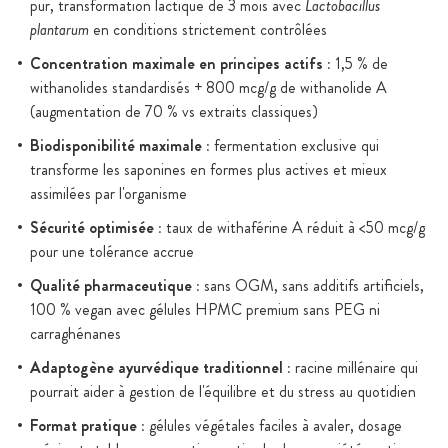
pur, transformation lactique de 3 mois avec
Lactobacillus
plantarum
en conditions strictement contrôlées
Concentration maximale en principes actifs :
1,5 % de
withanolides standardisés + 800 mcg/g de withanolide A
(augmentation de 70 % vs extraits classiques)
Biodisponibilité maximale :
fermentation exclusive qui
transforme les saponines en formes plus actives et mieux
assimilées par l'organisme
Sécurité optimisée :
taux de withaférine A réduit à <50 mcg/g
pour une tolérance accrue
Qualité pharmaceutique :
sans OGM, sans additifs artificiels,
100 % vegan avec gélules HPMC premium sans PEG ni
carraghénanes
Adaptogène ayurvédique traditionnel :
racine millénaire qui
pourrait aider à gestion de l'équilibre et du stress au quotidien
Format pratique :
gélules végétales faciles à avaler, dosage