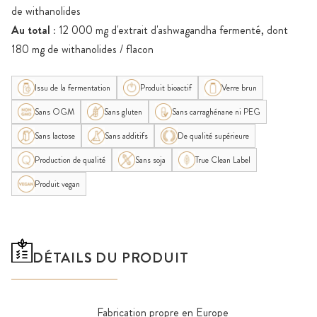
de withanolides
Au total :
12 000 mg d'extrait d'ashwagandha fermenté, dont
180 mg de withanolides / flacon
Issu de la fermentation
Produit bioactif
Verre brun
Sans OGM
Sans gluten
Sans carraghénane ni PEG
Sans lactose
Sans additifs
De qualité supérieure
Production de qualité
Sans soja
True Clean Label
Produit vegan
DÉTAILS DU PRODUIT
Fabrication propre en Europe