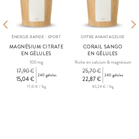
ÉNERGIE RAPIDE · SPORT
OFFRE AVANTAGEUSE
MAGNÉSIUM CITRATE
CORAIL SANGO
EN GÉLULES
EN GÉLULES
100 mg
Riche en calcium & magnésium
17,90 €
25,70 €
240 gélules
240 gélules
15,04 €
22,87 €
77,61 € / 1kg
85,24 € / 1kg