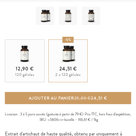
-5%
12,90 €
24,51 €
120 gélules
2 x 120 gélules
AJOUTER AU PANIER
25,80 €
24,51 €
Livraison :
3 à 5 jours ouvrés
(gratuite à partir de 79 €)
Prix TTC, hors
frais d’expédition
,
SKU
5606
-bundle
165,61 € / 1kg
N
CFR
Extrait d'artichaut de haute qualité, obtenu par uniquement à