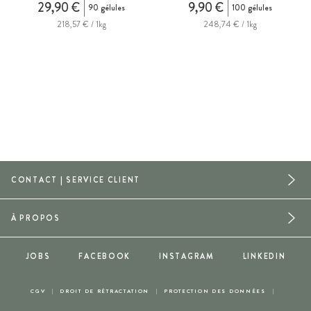
29,90 €
9,90 €
90 gélules
100 gélules
218,57 € / 1kg
248,74 € / 1kg
CONTACT | SERVICE CLIENT
À PROPOS
JOBS
FACEBOOK
INSTAGRAM
LINKEDIN
CGV
DROIT DE RÉTRACTATION
PROTECTION DES DONNÉES