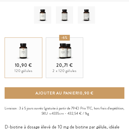
-5%
10,90 €
20,71 €
120 gélules
2 x 120 gélules
AJOUTER AU PANIER
10,90 €
Livraison :
3 à 5 jours ouvrés
(gratuite à partir de 79 €)
Prix TTC, hors
frais d’expédition
,
SKU
4335
432,54 € / 1kg
N
CFR
D-biotine à dosage élevé de 10 mg de biotine par gélule, idéale