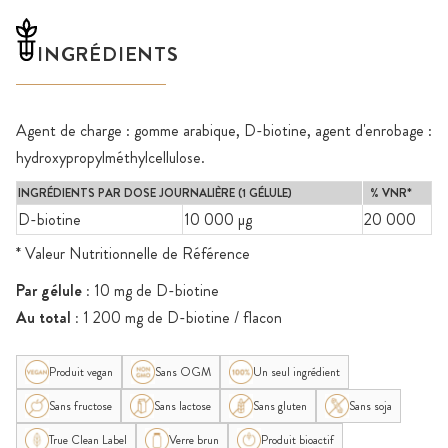
INGRÉDIENTS
Agent de charge : gomme arabique, D-biotine, agent d'enrobage :
hydroxypropylméthylcellulose.
INGRÉDIENTS PAR DOSE JOURNALIÈRE (1 GÉLULE)
% VNR*
D-biotine
10 000 µg
20 000
* Valeur Nutritionnelle de Référence
Par gélule :
10 mg de D-biotine
Au total :
1 200 mg de D-biotine / flacon
Produit vegan
Sans OGM
Un seul ingrédient
Sans fructose
Sans lactose
Sans gluten
Sans soja
True Clean Label
Verre brun
Produit bioactif