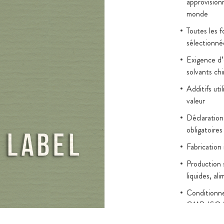
approvision
rché, sont 100%
monde
on soumis à
Toutes les 
n protégé contre
sélectionné
u plastique.
Exigence d’é
solvants ch
Additifs uti
valeur
Déclaration
obligatoires
Fabrication
Production 
liquides, al
Conditionn
GMP, ISO 
Tests en lab