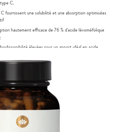
e type C.
 C fournissent une solubilité et une absorption optimisées
tif
rption hautement efficace de 76 % d'acide lévoméfolique
g
 biodisponibilité élevées pour un apport idéal en acide
elle de haute qualité : fibres d'acacia riches en fibres,
ns produits phytosanitaires
urriture pour les bifido- et lactobactéries
olérance, faible teneur en calories et faible teneur en