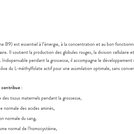
Gélules 100
Emballage e
de qualité,
fermeture z
Stockage en
ine B9) est essentiel à l’énergie, à la concentration et au bon fonctio
spécifiques
re. Il soutient la production des globules rouges, la division cellulaire e
ue. Indispensable pendant la grossesse, il accompagne le développement
Expédition 
produits ali
lise du L-méthylfolate actif pour une assimilation optimale, sans conver
Tous les pr
nanoparticu
 contribue :
artificiels,
ce des tissus maternels pendant la grossesse,
Sucre ajout
e normale des acides aminés,
raisons fonc
on normale du sang,
sme normal de l'homocystéine,