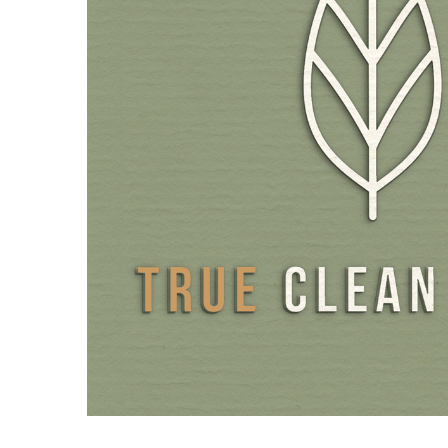
plupart des autres capsules HPMC ou pullulan sur le ma
exemptes de carraghénanes et de PEG, des excipients n
déclaration. Pour l'emballage, nous utilisons du verre bru
la lumière et respectueux de l'environnement plutôt que d