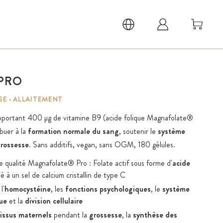
PRO
E · ALLAITEMENT
pportant 400 µg de vitamine B9 (acide folique Magnafolate®
ibuer à la
formation normale du sang
, soutenir le
système
rossesse
. Sans additifs, vegan, sans OGM, 180 gélules.
e qualité Magnafolate® Pro : Folate actif sous forme d'
acide
 à un sel de calcium cristallin de type C
l'
homocystéine
, les
fonctions psychologiques
, le
système
gue
et la
division cellulaire
tissus maternels
pendant la
grossesse
, la
synthèse des