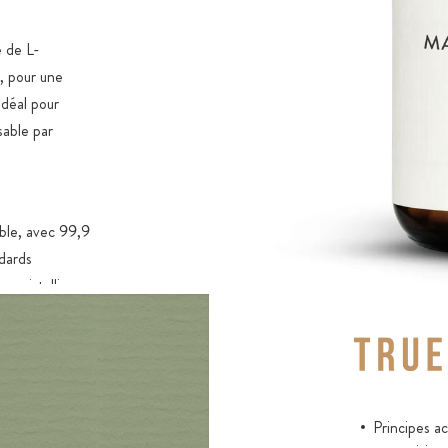
 de L-
, pour une
Idéal pour
sable par
ble, avec 99,9
dards
e cristalline
 dès le premier
rs principes
Principes a
ement à la