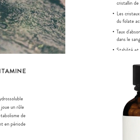
cristallin d
Les cristaux
du folate ac
Taux d'abso
dans le san
Stabilité et
folique
Charge natur
ITAMINE
cultivées sa
Source de no
Excellente t
ydrossoluble
FODMAP
 joue un rôle
métabolisme de
nt en période