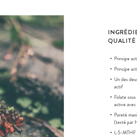
INGRÉDI
QUALITÉ
Principe ac
Principe ac
Un des deux
actif
Folate sou
active avec
Pureté maxi
(testé par
L-5-MTHF en