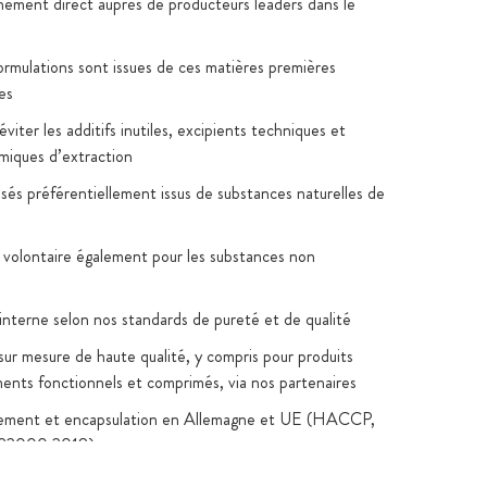
nement direct auprès de producteurs leaders dans le
formulations sont issues de ces matières premières
es
viter les additifs inutiles, excipients techniques et
imiques d’extraction
lisés préférentiellement issus de substances naturelles de
 volontaire également pour les substances non
 interne selon nos standards de pureté et de qualité
sur mesure de haute qualité, y compris pour produits
iments fonctionnels et comprimés, via nos partenaires
ement et encapsulation en Allemagne et UE (HACCP,
22000:2018)
oratoire indépendants consultables sur la fiche produit