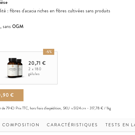
ïèse
té : fibres d'acacia riches en fibres cultivées sans produits
s
, sans
OGM
-5%
20,71 €
2 x 180
gélules
0,90 €
ir de 79 €)
Prix TTC, hors
frais d’expédition
,
SKU
5124
317,78 € / 1kg
N
CFR
COMPOSITION
CARACTÉRISTIQUES
TESTS EN 