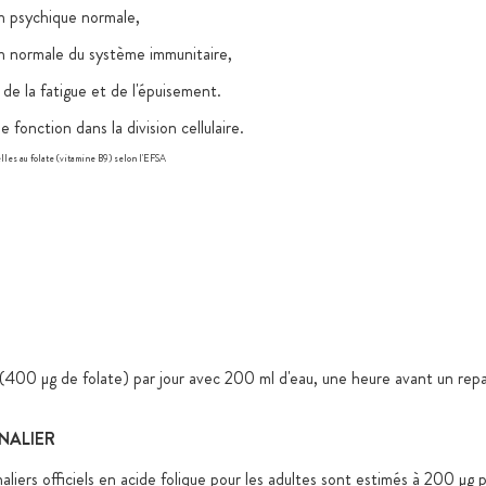
n psychique normale,
n normale du système immunitaire,
 de la fatigue et de l'épuisement.
e fonction dans la division cellulaire.
elles au folate (vitamine B9) selon l'EFSA
 (400 µg de folate) par jour avec 200 ml d'eau, une heure avant un repa
NALIER
aliers officiels en acide folique pour les adultes sont estimés à 200 µg p