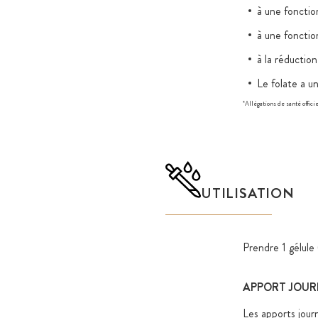
à une fonctio
à une fonctio
à la réduction
Le folate a un
*Allégations de santé offici
UTILISATION
Prendre 1 gélule
APPORT JOUR
Les apports journ