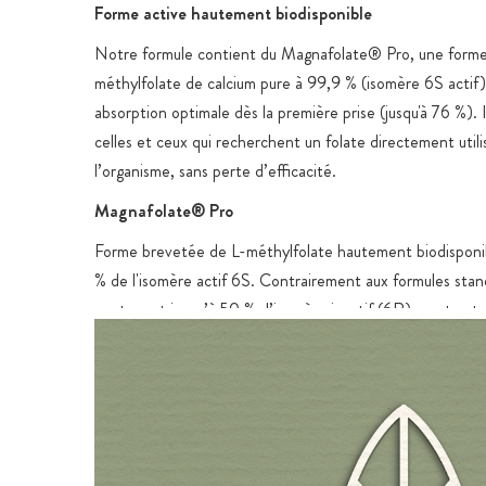
Forme active hautement biodisponible
Notre formule contient du Magnafolate® Pro, une forme
méthylfolate de calcium pure à 99,9 % (isomère 6S actif)
absorption optimale dès la première prise (jusqu'à 76 %). 
celles et ceux qui recherchent un folate directement utili
l’organisme, sans perte d’efficacité.
Magnafolate® Pro
Forme brevetée de L-méthylfolate hautement biodisponi
% de l'isomère actif 6S. Contrairement aux formules stan
contenant jusqu’à 50 % d’isomère inactif (6R), sa structur
de type C garantit une absorption optimale : jusqu’à 76 %
passage. Sa pureté et sa stabilité en font l’un des meilleu
actifs d’acide lévoméfolique disponibles.
Gélules pures
nNous utilisons des gélules HPMC spéciales qui, contrair