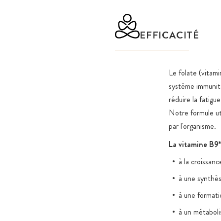
EFFICACITÉ
Le folate (vitam
système immunitai
réduire la fatig
Notre formule uti
par l'organisme.
La vitamine B9*
à la croissan
à une synthès
à une formati
à un métaboli