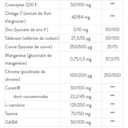
Coenzyme Q10⤉
50/100 mg
***
Oméga-7 (extrait de fruit
42/84 mg
***
d'argousier)
Zinc (lysinate de zinc⤉)
5/10 mg
50/100
Sélénium (sélénite de sodium)
27,5/55 µg
50/100
Cuivre (lysinate de cuivre)
250/500 µg
25/75
Manganèse (gluconate de
0,75/1,5 mg
37,5/75
manganèse)
Chrome (picolinate de
100/200 µg
250/500
chrome)
Cureit®
50/100 mg
***
dont curcuminoïdes
22,2/45 mg
***
L-carnitine
125/250 mg
***
Taurine
75/150 mg
***
GABA
50/100 mg
***