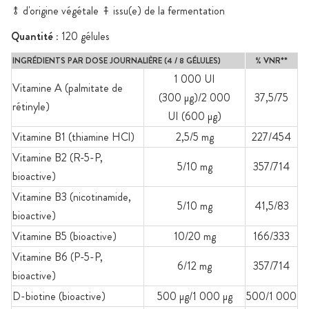
⥉ d'origine végétale ⤉ issu(e) de la fermentation
Quantité :
120 gélules
INGRÉDIENTS PAR DOSE JOURNALIÈRE (4 / 8 GÉLULES)
% VNR**
1 000 UI
Vitamine A (palmitate de
(300 µg)/2 000
37,5/75
rétinyle)
UI (600 µg)
Vitamine B1 (thiamine HCl)
2,5/5 mg
227/454
Vitamine B2 (R-5-P,
5/10 mg
357/714
bioactive)
Vitamine B3 (nicotinamide,
5/10 mg
41,5/83
bioactive)
Vitamine B5 (bioactive)
10/20 mg
166/333
Vitamine B6 (P-5-P,
6/12 mg
357/714
bioactive)
D-biotine (bioactive)
500 µg/1 000 µg
500/1 000