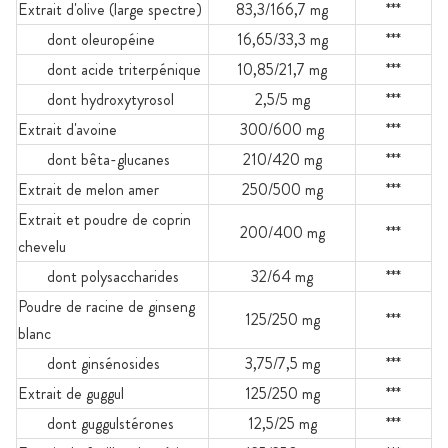
Extrait d'olive (large spectre)
83,3/166,7 mg
***
dont oleuropéine
16,65/33,3 mg
***
dont acide triterpénique
10,85/21,7 mg
***
dont hydroxytyrosol
2,5/5 mg
***
Extrait d'avoine
300/600 mg
***
dont bêta-glucanes
210/420 mg
***
Extrait de melon amer
250/500 mg
***
Extrait et poudre de coprin
200/400 mg
***
chevelu
dont polysaccharides
32/64 mg
***
Poudre de racine de ginseng
125/250 mg
***
blanc
dont ginsénosides
3,75/7,5 mg
***
Extrait de guggul
125/250 mg
***
dont guggulstérones
12,5/25 mg
***