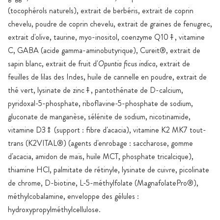
(tocophérols naturels), extrait de berbéris, extrait de coprin
chevelu, poudre de coprin chevelu, extrait de graines de fenugrec,
extrait d'olive, taurine, myo-inositol, coenzyme Q10⤉, vitamine
C, GABA (acide gamma-aminobutyrique), Cureit®, extrait de
sapin blanc, extrait de fruit d'
Opuntia ficus indica
, extrait de
feuilles de lilas des Indes, huile de cannelle en poudre, extrait de
thé vert, lysinate de zinc⤉, pantothénate de D-calcium,
pyridoxal-5-phosphate, riboflavine-5-phosphate de sodium,
gluconate de manganèse, sélénite de sodium, nicotinamide,
vitamine D3⥉ (support : fibre d'acacia), vitamine K2 MK7 tout-
trans (K2VITAL®) (agents d'enrobage : saccharose, gomme
d'acacia, amidon de maïs, huile MCT, phosphate tricalcique),
thiamine HCl, palmitate de rétinyle, lysinate de cuivre, picolinate
de chrome, D-biotine, L-5-méthylfolate (MagnafolatePro®),
méthylcobalamine, enveloppe des gélules :
hydroxypropylméthylcellulose.