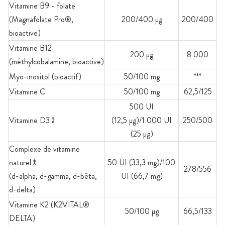
Vitamine B9 - folate
(Magnafolate Pro®,
200/400 µg
200/400
bioactive)
Vitamine B12
200 µg
8 000
(méthylcobalamine, bioactive)
Myo-inositol (bioactif)
50/100 mg
***
Vitamine C
50/100 mg
62,5/125
500 UI
Vitamine D3⥉
(12,5 µg)/1 000 UI
250/500
(25 µg)
Complexe de vitamine
naturel⥉
50 UI (33,3 mg)/100
278/556
(d-alpha, d-gamma, d-bêta,
UI (66,7 mg)
d-delta)
Vitamine K2 (K2VITAL®
50/100 µg
66,5/133
DELTA)