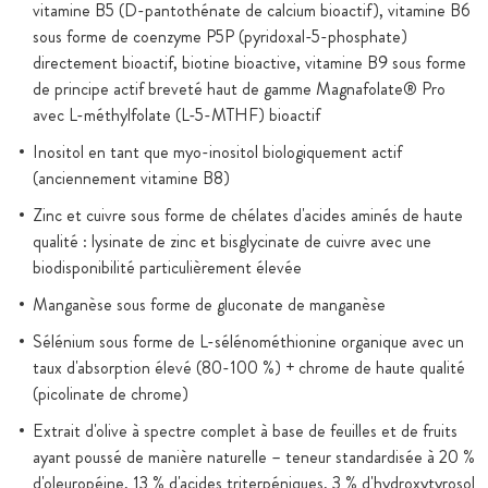
vitamine B5 (D-pantothénate de calcium bioactif), vitamine B6
sous forme de coenzyme P5P (pyridoxal-5-phosphate)
directement bioactif, biotine bioactive, vitamine B9 sous forme
de principe actif breveté haut de gamme Magnafolate® Pro
avec L-méthylfolate (L-5-MTHF) bioactif
Inositol en tant que myo-inositol biologiquement actif
(anciennement vitamine B8)
Zinc et cuivre sous forme de chélates d'acides aminés de haute
qualité : lysinate de zinc et bisglycinate de cuivre avec une
biodisponibilité particulièrement élevée
Manganèse sous forme de gluconate de manganèse
Sélénium sous forme de L-sélénométhionine organique avec un
taux d'absorption élevé (80-100 %) + chrome de haute qualité
(picolinate de chrome)
Extrait d'olive à spectre complet à base de feuilles et de fruits
ayant poussé de manière naturelle – teneur standardisée à 20 %
d'oleuropéine, 13 % d'acides triterpéniques, 3 % d'hydroxytyrosol