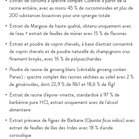
Extrait de curcuma à spectre complet Cureit® à partir de la
racine entière, avec au moins 45 % de curcominoïdes et plus de
200 substances bioactives pour une synergie totale
Extrait de Margose de haute qualité, obtenu uniquement avec
de l'eau + extrait de feuilles de mûrier avec 15 % de flavones
Extrait et poudre de coprin chevelu, à base d'extrait concentré
de coprin chevelu et de poudre naturelle du champignons crus
finement broyés, avec 16 % de polysaccharides
Poudre de racine de ginseng blanc (véritable ginseng coréen
Panax) : spectre complet des racines séchées au soleil avec 2 %
de ginsénoïdes, dont 22,9 % de Rb1 et 18,6 % de Rg1
Extrait de racine d'épine-vinette, standardisé à 97 % de
berbérine pure HCl, extrait uniquement avec de l'alcool
alimentaire
Extrait précieux de figues de Barbarie (
Opuntia ficus indica
) avec
extrait de feuilles de lilas des Indes avec 18 % d'acide
corosolique