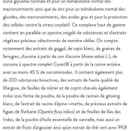
d'une glycémie normale et pour un métabolisme normal des
macronutriments ainsi que du zinc pour un métabolisme normal des
glucides, des macronutriments, des acides gras et pour la protection
des cellules contre le stress oxydatif. Ce complexe haut de gamme
contient en parallèle un spectre inégalé de substances et d'extraits
végétaux précieux sélectionnés de manière ciblée. On compte
notamment des extraits de guggul, de sapin blanc, de graines de
fenugrec, d'avoine à partir de son d'avoine (
Avena sativa L.
), de
curcuma à spectre complet Cureit® à partir de la racine entière
avec au moins 45 % de curcominoïdes. Il contient également plus
de 200 substances bioactives, des extraits de haute qualité de
Margose, de feuilles de mûrier et de coprin chevelu également
inclus sous forme de poudre, de la poudre de racines de ginseng
blanc, de l'extrait de racine d'épine-vinette, de précieux extraits de
figues de Barbarie (
Opuntia ficus indica
) et de feuilles de lilas des
Indes, de la poudre d'huile essentielle de cannelle, mais aussi un
extrait de fruits d'argousier ainsi qu'un extrait de thé vert avec 99,8