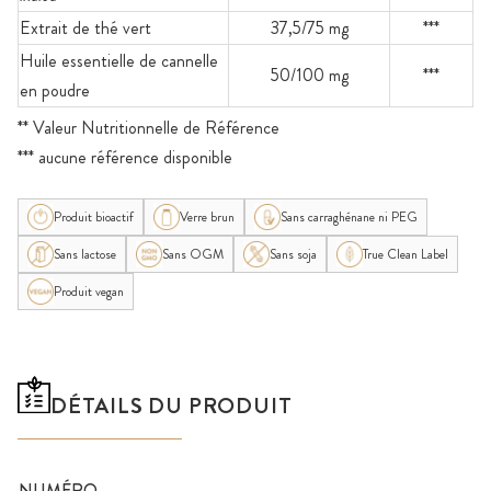
Extrait de thé vert
37,5/75 mg
***
Huile essentielle de cannelle
50/100 mg
***
en poudre
** Valeur Nutritionnelle de Référence
*** aucune référence disponible
Produit bioactif
Verre brun
Sans carraghénane ni PEG
Sans lactose
Sans OGM
Sans soja
True Clean Label
Produit vegan
DÉTAILS DU PRODUIT
NUMÉRO