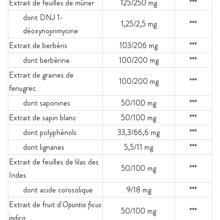
Extrait de feuilles de mûrier
125/250 mg
***
dont DNJ 1-
1,25/2,5 mg
***
déoxynojirimycine
Extrait de berbéris
103/206 mg
***
dont berbérine
100/200 mg
***
Extrait de graines de
100/200 mg
***
fenugrec
dont saponines
50/100 mg
***
Extrait de sapin blanc
50/100 mg
***
dont polyphénols
33,3/66,6 mg
***
dont lignanes
5,5/11 mg
***
Extrait de feuilles de lilas des
50/100 mg
***
Indes
dont acide corosolique
9/18 mg
***
Extrait de fruit d'
Opuntia ficus
50/100 mg
***
indica