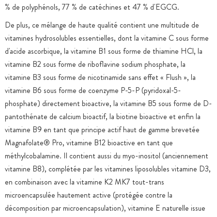
% de polyphénols, 77 % de catéchines et 47 % d'EGCG.
De plus, ce mélange de haute qualité contient une multitude de
vitamines hydrosolubles essentielles, dont la vitamine C sous forme
d'acide ascorbique, la vitamine B1 sous forme de thiamine HCl, la
vitamine B2 sous forme de riboflavine sodium phosphate, la
vitamine B3 sous forme de nicotinamide sans effet « Flush », la
vitamine B6 sous forme de coenzyme P-5-P (pyridoxal-5-
phosphate) directement bioactive, la vitamine B5 sous forme de D-
pantothénate de calcium bioactif, la biotine bioactive et enfin la
vitamine B9 en tant que principe actif haut de gamme brevetée
Magnafolate® Pro, vitamine B12 bioactive en tant que
méthylcobalamine. Il contient aussi du myo-inositol (anciennement
vitamine B8), complétée par les vitamines liposolubles vitamine D3,
en combinaison avec la vitamine K2 MK7 tout-trans
microencapsulée hautement active (protégée contre la
décomposition par microencapsulation), vitamine E naturelle issue