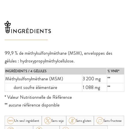
INGRÉDIENTS
99,9 % de méthylsulfonylméthane (MSM), enveloppes des
gélules : hydroxypropylméthylcellulose.
INGRÉDIENTS / 4 GÉLULES
% VNR*
Méthylsulfonylméthane (MSM)
3 200 mg
**
dont soufre élémentaire
1 088 mg
**
* Valeur Nutritionnelle de Référence
** aucune référence disponible
Un seul ingrédient
Sans soja
Sans gluten
Sans fructose