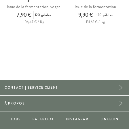
Issue de la fermentation, vegan
Issue de la fermentation
7,90 €
9,90 €
120 gélules
120 gélules
106,47 € / 1kg
131,65 € / 1kg
CONTACT | SERVICE CLIENT
À PROPOS
JOBS
FACEBOOK
INSTAGRAM
LINKEDIN