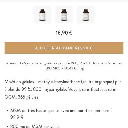
16,90 €
AJOUTER AU PANIER
16,90 €
Livraison :
3 à 5 jours ouvrés
(gratuite à partir de 79 €)
Prix TTC, hors
frais d’expédition
,
SKU
5108
50,43 € / 1kg
MSM en gélules - méthylsulfonylméthane (soufre organique) pur
à plus de 99 %. 800 mg par gélule. Vegan, sans fructose, sans
OGM. 365 gélules
MSM de très haute qualité avec une pureté supériéure à
99,9 %
800 mg de MSM par gélule