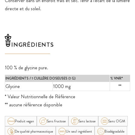
Conserver dans un endroit frais et sec. Tenir à l'écart de la lumière
directe et du soleil.
INGRÉDIENTS
100 % de glycine pure.
INGRÉDIENTS / 1 CUILLÈRE DOSEUSES (1 G)
% VNR*
Glycine
1000 mg
**
* Valeur Nutritionnelle de Référence
** aucune référence disponible
Produit vegan
Sans fructose
Sans lactose
Sans OGM
De qualité pharmaceutique
Un seul ingrédient
Biodégradable