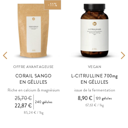
-11%
OFFRE AVANTAGEUSE
VEGAN
CORAIL SANGO
L-CITRULLINE 700
mg
EN GÉLULES
EN GÉLULES
Riche en calcium & magnésium
issue de la fermentation
25,70 €
8,90 €
120 gélules
240 gélules
22,87 €
67,63 € / 1kg
85,24 € / 1kg