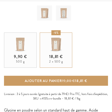
-5%
9,90 €
18,81 €
500 g
2 x 500 g
AJOUTER AU PANIER
19,80 €
18,81 €
Livraison :
3 à 5 jours ouvrés
(gratuite à partir de 79 €)
Prix TTC, hors
frais d’expédition
,
SKU
4135
-bundle
18,81 € / 1kg
N
CFR
Glycine en poudre selon un standard haut de gamme. Acide