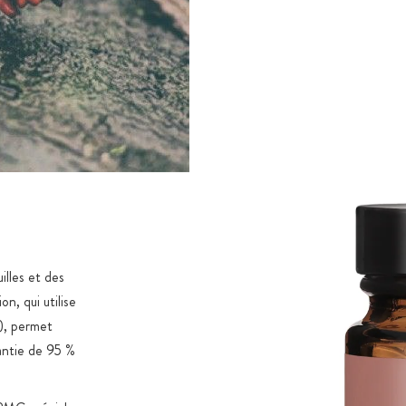
illes et des
n, qui utilise
e), permet
rantie de 95 %