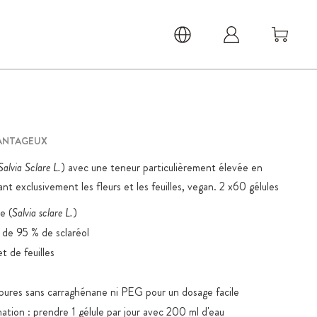
ANTAGEUX
Salvia Sclare L.
) avec une teneur particulièrement élevée en
ant exclusivement les fleurs et les feuilles, vegan. 2 x60 gélules
e (
Salvia sclare L.
)
 de 95 % de sclaréol
et de feuilles
ures sans carraghénane ni PEG pour un dosage facile
on : prendre 1 gélule par jour avec 200 ml d'eau