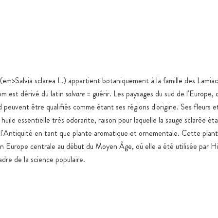
Tests en lab
Gélules 100
Emballage e
E
de qualité,
fermeture z
Stockage en
 (em>Salvia sclarea L.) appartient botaniquement à la famille des Lamia
spécifiques
om est dérivé du latin
salvare
= guérir. Les paysages du sud de l'Europe, 
 peuvent être qualifiés comme étant ses régions d'origine. Ses fleurs et
Expédition 
produits ali
uile essentielle très odorante, raison pour laquelle la sauge sclarée éta
l'Antiquité en tant que plante aromatique et ornementale. Cette plan
Tous les pr
en Europe centrale au début du Moyen Âge, où elle a été utilisée par H
nanoparticu
artificiels,
adre de la science populaire.
Sucre ajout
raisons fonc