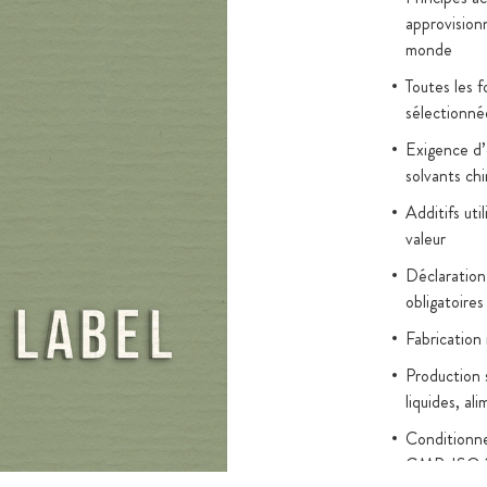
approvision
monde
Toutes les 
sélectionné
Exigence d’é
solvants ch
Additifs uti
valeur
Déclaration
obligatoires
Fabrication
Production 
liquides, al
Conditionn
GMP, ISO 