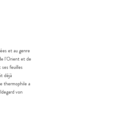
oratoire indépendants consultables sur la fiche produit
 % végétales, sans carraghénane ni PEG
n verre ambré ou en sachets de protection aromatique
 préservant contre l’oxydation et les contaminants, avec
ip
 verre ambré ou dans des contenants alimentaires
cées et au genre
 selon le règlement CE 10/2011
de l'Orient et de
 ses feuilles
dans des cartons certifiés et durables destinés aux
mentaires
it déjà
te thermophile a
oduits 100 % exempts de stéarate de magnésium,
ildegard von
les (sauf exceptions légales), OGM, colorants et arômes
 dioxyde de titane
é et édulcorants uniquement si nécessaires pour des
tionnelles ou spécifiques au produit