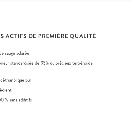
S ACTIFS DE PREMIÈRE QUALITÉ
de sauge sclarée
neur standardisée de 95% du précieux terpénoïde
roéthanolique pur
rédient
0 % sans additifs