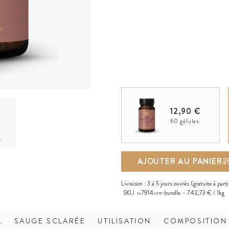
12,90 €
60 gélules
AJOUTER AU PANIER
2
Livraison :
3 à 5 jours ouvrés
(gratuite à part
SKU
7914
-bundle
742,73 € / 1kg
N
CFR
L
SAUGE SCLARÉE
UTILISATION
COMPOSITION