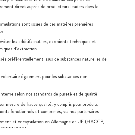
nement direct auprès de producteurs leaders dans le
formulations sont issues de ces matières premières
es
viter les additifs inutiles, excipients techniques et
imiques d’extraction
lisés préférentiellement issus de substances naturelles de
 volontaire également pour les substances non
 interne selon nos standards de pureté et de qualité
sur mesure de haute qualité, y compris pour produits
iments fonctionnels et comprimés, via nos partenaires
ement et encapsulation en Allemagne et UE (HACCP,
22000:2018)