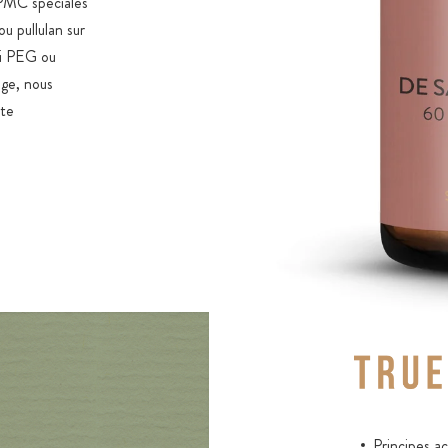
HPMC spéciales
u pullulan sur
ni PEG ou
age, nous
cte
Principes a