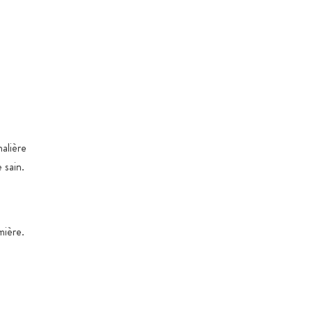
nalière
 sain.
mière.