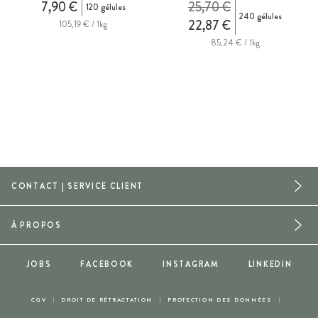
7,90 €
25,70 €
120 gélules
240 gélules
22,87 €
105,19 € / 1kg
85,24 € / 1kg
CONTACT | SERVICE CLIENT
À PROPOS
JOBS
FACEBOOK
INSTAGRAM
LINKEDIN
CGV
DROIT DE RÉTRACTATION
PROTECTION DES DONNÉES