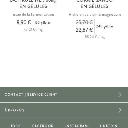
L-CITRULLINE 700
mg
CORAIL SANGO
EN GÉLULES
EN GÉLULES
issue de la fermentation
Riche en calcium & magnésium
8,90 €
25,70 €
120 gélules
240 gélules
22,87 €
67,63 € / 1kg
85,24 € / 1kg
CONTACT | SERVICE CLIENT
À PROPOS
JOBS
FACEBOOK
INSTAGRAM
LINKEDIN