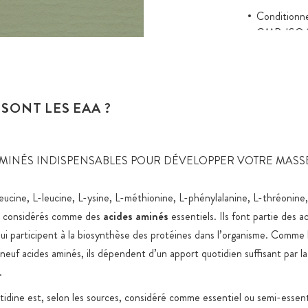
Conditionn
GMP, ISO 
Tests en lab
Gélules 100
Emballage e
SONT LES EAA ?
de qualité,
fermeture z
Stockage en
AMINÉS INDISPENSABLES POUR DÉVELOPPER VOTRE MASS
spécifiques
oleucine, L-leucine, L-ysine, L-méthionine, L-phénylalanine, L-thréonin
Expédition 
produits ali
nt considérés comme des
acides aminés
essentiels. Ils font partie des a
ui participent à la biosynthèse des protéines dans l’organisme. Comme 
Tous les pr
neuf acides aminés, ils dépendent d’un apport quotidien suffisant par la
nanoparticu
artificiels,
.
Sucre ajout
stidine est, selon les sources, considéré comme essentiel ou semi-essent