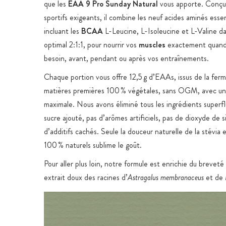
que les
EAA 9 Pro Sunday Natural
vous apporte. Conçu 
sportifs exigeants, il combine les neuf acides aminés ess
incluant les
BCAA
L-Leucine, L-Isoleucine et L-Valine d
optimal 2:1:1, pour nourrir vos
muscles
exactement quand 
besoin, avant, pendant ou après vos entraînements.
Chaque portion vous offre 12,5 g d’EAAs, issus de la fer
matières premières 100 % végétales, sans OGM, avec un
maximale. Nous avons éliminé tous les ingrédients superfl
sucre ajouté, pas d’arômes artificiels, pas de dioxyde de si
d’additifs cachés. Seule la douceur naturelle de la stévia
100 % naturels sublime le goût.
Pour aller plus loin, notre formule est enrichie du breve
extrait doux des racines d’
Astragalus membranaceus
et de
notoginseng
, pour optimiser l’absorption et le soutien musc
Le résultat ? Une poudre facilement soluble qui se trans
boisson rafraîchissante et acidulée au goût
Orange amèr