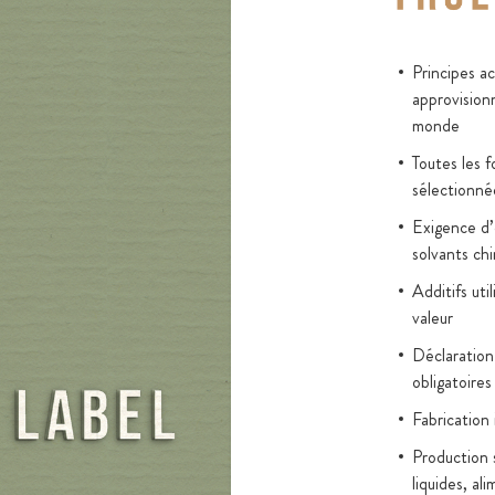
encontrent.
tique haut de
Principes a
garantissant
approvision
monde
Toutes les 
sélectionné
Exigence d’é
solvants ch
Additifs uti
valeur
Déclaration
obligatoires
Fabrication
Production 
liquides, al