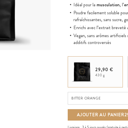
Idéal pour la
musculation
, l’
e
Poudre facilement soluble pou
rafraîchissantes, sans sucre, g
Enrichi avec l’extrait brevet
Vegan, sans arômes artificiels 
additifs controversés
29,90 €
430 g
Bitter Orange
BITTER ORANGE
AJOUTER AU PANIER
2
Livraison :
3 à 5 jours ouvrés
(gratuite à part