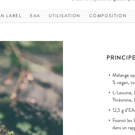
AN LABEL
EAA
UTILISATION
COMPOSITION
PRINCIPE
Mélange opt
% vegan, so
L-Leucine, 
Thréonine, 
12,5 g d’EA
Fournit les
dans un rapp