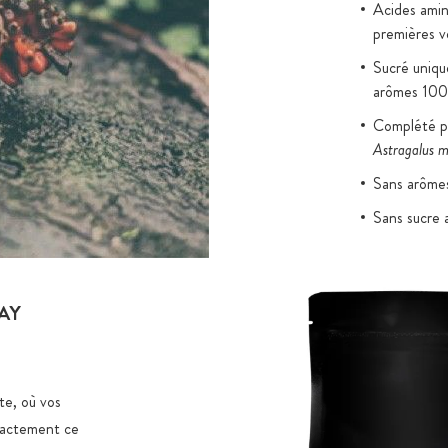
Acides amin
premières 
Sucré uniqu
arômes 100
Complété pa
Astragalus 
Sans arômes 
Sans sucre a
AY
e, où vos
exactement ce