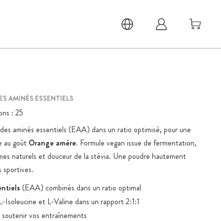
ES AMINÉS ESSENTIELS
ons :
25
ides aminés essentiels (EAA) dans un ratio optimisé, pour une
te au goût
Orange amère
. Formule vegan issue de fermentation,
mes naturels et douceur de la stévia. Une poudre hautement
s sportives.
entiels
(EAA) combinés dans un ratio optimal
-Isoleucine et L-Valine dans un rapport 2:1:1
 soutenir vos entraînements