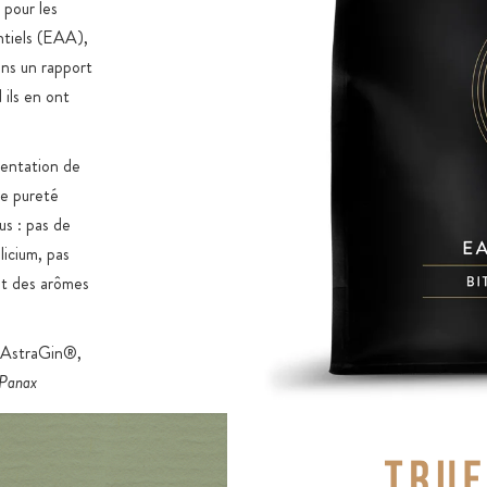
pour les
entiels (EAA),
ans un rapport
ils en ont
mentation de
e pureté
us : pas de
licium, pas
 et des arômes
té AstraGin®,
Panax
ulaire.
forme en
e.
Chaque