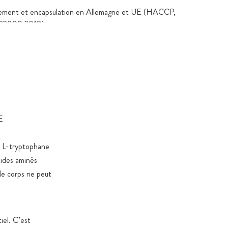
ement et encapsulation en Allemagne et UE (HACCP,
22000:2018)
oratoire indépendants consultables sur la fiche produit
 % végétales, sans carraghénane ni PEG
n verre ambré ou en sachets de protection aromatique
 préservant contre l’oxydation et les contaminants, avec
ip
 verre ambré ou dans des contenants alimentaires
E
 selon le règlement CE 10/2011
e, L-tryptophane
dans des cartons certifiés et durables destinés aux
mentaires
cides aminés
le corps ne peut
oduits 100 % exempts de stéarate de magnésium,
les (sauf exceptions légales), OGM, colorants et arômes
 dioxyde de titane
é et édulcorants uniquement si nécessaires pour des
iel. C’est