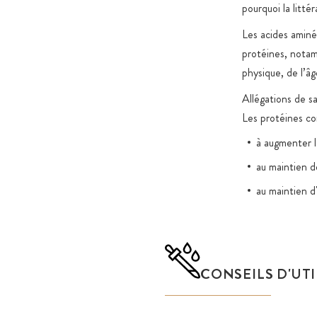
pourquoi la litté
Les acides aminé
protéines, notam
physique, de l’â
Allégations de s
Les protéines co
à augmenter l
au maintien d
au maintien d
CONSEILS D'UT