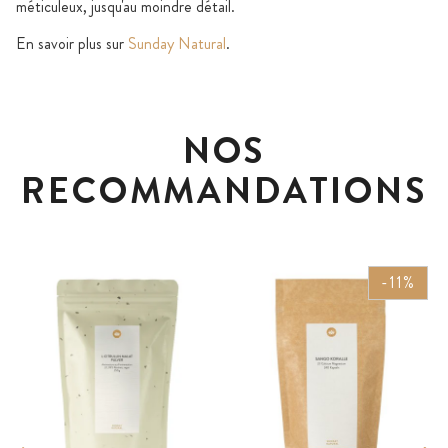
méticuleux, jusqu'au moindre détail.
En savoir plus sur
Sunday Natural
.
NOS
RECOMMANDATIONS
-11%