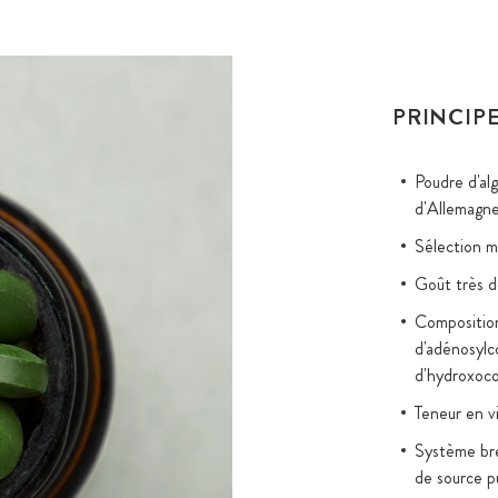
PRINCIPE
Poudre d'al
d'Allemagn
Sélection m
Goût très d
Compositio
d'adénosylc
d'hydroxoc
Teneur en v
Système bre
de source p