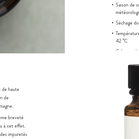
Saison de c
météorologi
Séchage dou
Température 
42 °C
Culture très
Contrôles ré
présence de
lourds
Vegan : aucu
t de haute
on de
emagne.
tème breveté
 à cet effet.
 des impuretés