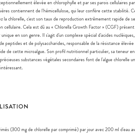
ceptionnellement élevée en chlorophylle et par ses parois cellulaires pa
ières contiennent de l'hémicellulose, qui leur confère cette stabilité. C
z la chlorelle, c'est son taux de reproduction extrêmement rapide de 
ion cellulaire. Cela est dû au « Chlorella Growth Factor » (CGF) présen
ur unique en son genre. Il s'agit d'un complexe spécial d'acides nucléiques
 de peptides et de polysaccharides, responsable de la résistance élevée
de de cette microalgue. Son profil nutritionnel particulier, sa teneur e
 précieuses substances végétales secondaires font de l'algue chlorelle u
 intéressant.
ILISATION
més (300 mg de chlorelle par comprimé) par jour avec 200 ml d'eau av