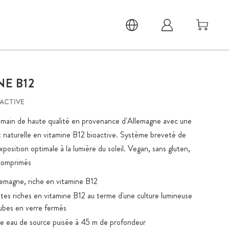
NE B12
OACTIVE
 main de haute qualité en provenance d'Allemagne avec une
t naturelle en vitamine B12 bioactive. Système breveté de
osition optimale à la lumière du soleil. Vegan, sans gluten,
comprimés
lemagne, riche en vitamine B12
ltes riches en vitamine B12 au terme d'une culture lumineuse
ubes en verre fermés
pre eau de source puisée à 45 m de profondeur