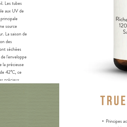
il. Les tubes
ale aux UV de
 principale
une source
r. La saison de
ion des
sont séchées
 de l'enveloppe
e la précieuse
e de 42°C, ce
Les précieux
flore
es comprimés
un additif.
E B12
Principes a