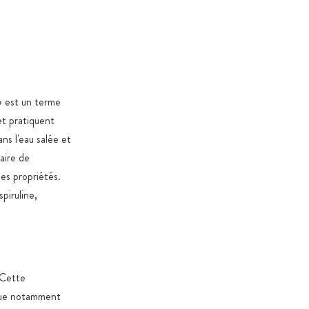
 % végétales, sans carraghénane ni PEG
n verre ambré ou en sachets de protection aromatique
 préservant contre l’oxydation et les contaminants, avec
ip
 verre ambré ou dans des contenants alimentaires
» est un terme
 selon le règlement CE 10/2011
et pratiquent
ns l'eau salée et
dans des cartons certifiés et durables destinés aux
mentaires
aire de
es propriétés.
oduits 100 % exempts de stéarate de magnésium,
piruline,
les (sauf exceptions légales), OGM, colorants et arômes
 dioxyde de titane
é et édulcorants uniquement si nécessaires pour des
tionnelles ou spécifiques au produit
 Cette
ngue notamment