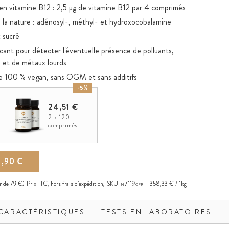
s en vitamine B12 : 2,5 µg de vitamine B12 par 4 comprimés
la nature : adénosyl-, méthyl- et hydroxocobalamine
 sucré
ricant pour détecter l'éventuelle présence de polluants,
s et de métaux lourds
e 100 % vegan, sans OGM et sans additifs
-5%
es alimentaires végétariens et vegan
24,51 €
2 x 120
comprimés
2,90 €
ir de 79 €)
Prix TTC, hors
frais d’expédition
,
SKU
7119
358,33 € / 1kg
N
CFR
CARACTÉRISTIQUES
TESTS EN LABORATOIRES