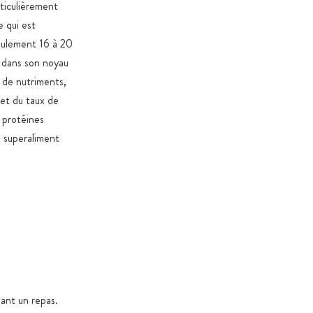
rticulièrement
e qui est
seulement 16 à 20
t dans son noyau
, de nutriments,
 et du taux de
n protéines
n superaliment
ant un repas.