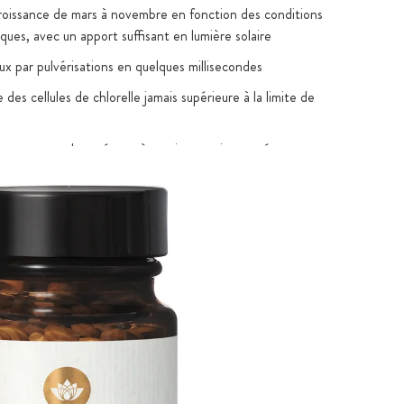
roissance de mars à novembre en fonction des conditions
ques, avec un apport suffisant en lumière solaire
x par pulvérisations en quelques millisecondes
des cellules de chlorelle jamais supérieure à la limite de
 pure, sans algues étrangères ni autres impuretés
guliers par le fabricant pour détecter l'éventuelle
 polluants, d'aflatoxines, de microcystines et de métaux
n ajout de substances d'origine animale lors de la culture