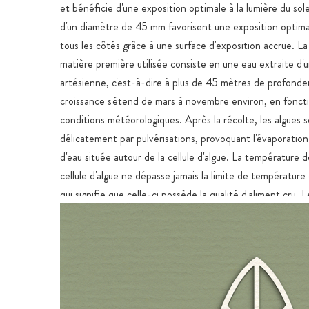
et bénéficie d'une exposition optimale à la lumière du sole
d'un diamètre de 45 mm favorisent une exposition optim
tous les côtés grâce à une surface d'exposition accrue. La
matière première utilisée consiste en une eau extraite d'
artésienne, c'est-à-dire à plus de 45 mètres de profondeu
croissance s'étend de mars à novembre environ, en fonct
conditions météorologiques. Après la récolte, les algues 
délicatement par pulvérisations, provoquant l'évaporation
d'eau située autour de la cellule d'algue. La température d
cellule d'algue ne dépasse jamais la limite de températur
qui signifie que celle-ci possède la qualité d'aliment cru. 
ingrédients thermolabiles ainsi qu'une grande partie de la 
microbienne associée au produit restent donc intacts. L
sont pressés à l'aide d'une presse à comprimés et sans auc
CHLORELLE NATURELLEMENT RICHE EN VITAMIN