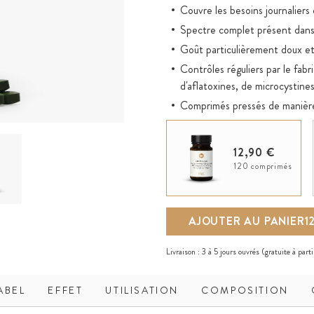
Couvre les besoins journalier
Spectre complet présent dans 
Goût particulièrement doux et
Contrôles réguliers par le fab
d'aflatoxines, de microcystine
Comprimés pressés de manièr
Idéal pour compléter les régim
12,90 €
120 comprimés
AJOUTER AU PANIER
1
Livraison :
3 à 5 jours ouvrés
(gratuite à part
ABEL
EFFET
UTILISATION
COMPOSITION