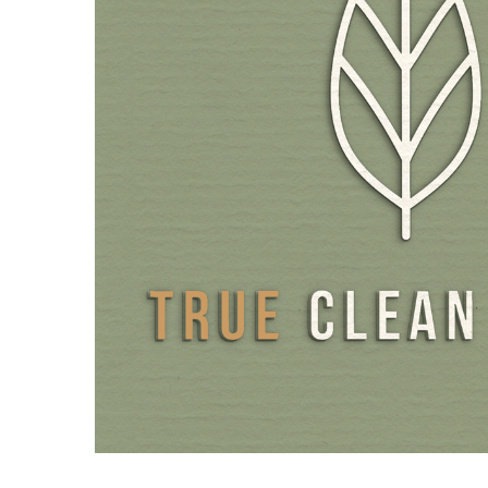
Les quelques récoltes de chlorelle dont la teneur en vit
naturelle est exceptionnellement élevée sont sélectionn
d'un processus de sélection minutieux. Le fabricant est en
premier à avoir réussi à faire analyser la composition des
grâce à des tests approfondis. La teneur naturelle en vit
compose ainsi en moyenne de 76 % d'adénosylcobalamin
méthylcobalamine et de 10 % d'hydroxocobalamine.
Les produits sont régulièrement analysés par le fabricant 
mais également par des laboratoires externes, afin de 
détecter l'éventuelle présence de polluants, d'aflatoxines
microcystines ou encore de métaux lourds. Les systèmes 
exclusivement nettoyés au H2O2 et n'entrent donc jama
avec des produits de nettoyage chimiques. Une expérien
date, une méthode de culture développée par nos soins 
contrôles permanents nous permettent de garantir une q
produit exceptionnelle.