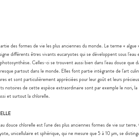
Gélules 100
Emballage e
de qualité,
fermeture z
Stockage en
partie des formes de vie les plus anciennes du monde. Le terme « algue 
spécifiques
signe différents êtres vivants eucaryotes qui se développent sous l'eau 
 photosynthèse. Celles-ci se trouvent aussi bien dans l'eau douce que da
Expédition 
produits ali
esque partout dans le monde. Elles font partie intégrante de l'art culin
res et sont particulièrement appréciées pour leur goût et leurs précieus
Tous les pr
s notoires de cette espèce extraordinaire sont par exemple le nori, la s
nanoparticu
artificiels,
ussi et surtout la chlorelle.
Sucre ajout
ELLE
raisons fonc
au douce chlorelle est l'une des plus anciennes formes de vie sur terre.
yote, unicellulaire et sphérique, qui ne mesure que 5 à 10 µm, se disti