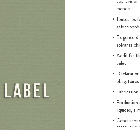
approvision
amine B12
monde
ées au cours
 outre le
Toutes les 
sélectionné
 cobalamines
amine B12 se
Exigence d’é
e, de 14 % de
solvants ch
Additifs uti
valeur
en interne,
notamment
Déclaration
obligatoires
, de
de tubes sont
Fabrication
is en contact
Production 
ce de longue
liquides, al
et des
Conditionn
ualité de
GMP, ISO 
Tests en lab