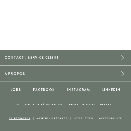
CONTACT | SERVICE CLIENT
À PROPOS
JOBS
FACEBOOK
INSTAGRAM
LINKEDIN
CGV
DROIT DE RÉTRACTATION
PROTECTION DES DONNÉES
SE RÉTRACTER
MENTIONS LÉGALES
NEWSLETTER
ACCESSIBILITÉ