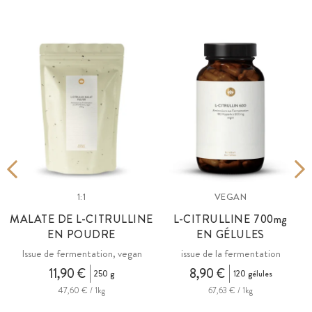
1:1
VEGAN
MALATE DE L-CITRULLINE
L-CITRULLINE 700
mg
EN POUDRE
EN GÉLULES
Issue de fermentation, vegan
issue de la fermentation
11,90 €
8,90 €
250 g
120 gélules
47,60 € / 1kg
67,63 € / 1kg