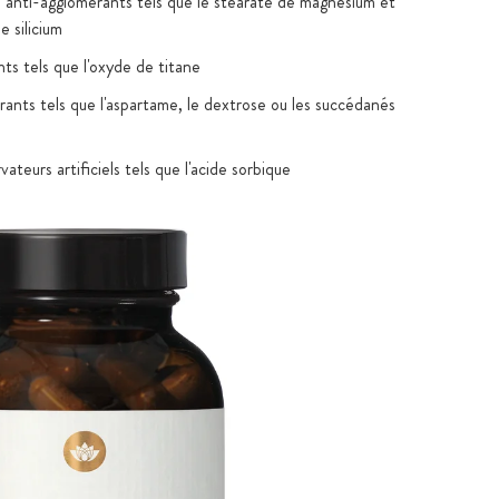
 anti-agglomérants tels que le stéarate de magnésium et
e silicium
ts tels que l'oxyde de titane
rants tels que l'aspartame, le dextrose ou les succédanés
ateurs artificiels tels que l'acide sorbique
ns OGM
 et encapsulation dans l'UE, certifié HACCP, GMP /
0 2005