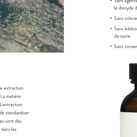
Sans agents
le dioxyde d
Sans coloran
Sans édulco
de sucre
Sans conserv
Vegan, sa
Remplissage
ISO 2200
e extraction
. La matière
L'extraction
 de standardiser
des sont des
 dans les