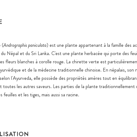
Gélules 100
Emballage e
E
de qualité,
fermeture z
Stockage en
 (
Andrographis paniculata
) est une plante appartenant à la famille des a
spécifiques
e, du Népal et du Sri Lanka. C'est une plante herbacée qui porte des feu
es fleurs blanches à corolle rouge. La chirette verte est particulièrem
Expédition 
produits ali
yurvédique et de la médecine traditionnelle chinoise. En népalais, son 
 selon l'Ayurveda, elle possède des propriétés amères tout en équilibran
Tous les pr
toutes les autres saveurs. Les parties de la plante traditionnellement u
nanoparticu
artificiels,
 feuilles et les tiges, mais aussi sa racine.
Sucre ajout
raisons fonc
ILISATION