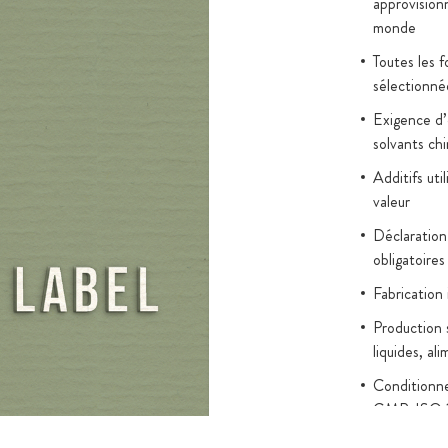
approvision
monde
Toutes les 
sélectionné
Exigence d’é
solvants ch
Additifs uti
valeur
Déclaration
obligatoires
Fabrication
Production 
liquides, al
Conditionn
GMP, ISO 
Tests en lab