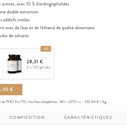
 actives, avec 10 % d'andrographolides
 une double extraction
 additifs inutiles
t avec de l'eau et de l'éthanol de qualité alimentaire
sidus de solvants
-5%
28,31 €
2 x 120 gélules
4,90 €
ir de 79 €)
Prix TTC, hors
frais d’expédition
,
SKU
5727
250,84 € / 1kg
N
CFR
COMPOSITION
CARACTÉRISTIQUES