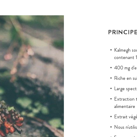
PRINCIPE
Kalmegh sou
contenant 1
400 mg d'ex
Riche en su
Large spect
Extraction t
alimentaire
Extrait végé
Nous n'util