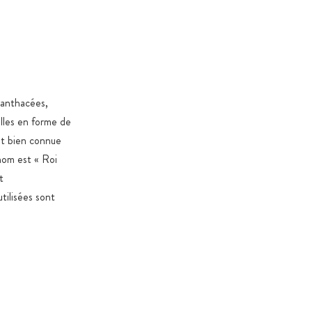
 % végétales, sans carraghénane ni PEG
n verre ambré ou en sachets de protection aromatique
 préservant contre l’oxydation et les contaminants, avec
ip
 verre ambré ou dans des contenants alimentaires
canthacées,
 selon le règlement CE 10/2011
illes en forme de
ent bien connue
dans des cartons certifiés et durables destinés aux
mentaires
nom est « Roi
t
oduits 100 % exempts de stéarate de magnésium,
tilisées sont
les (sauf exceptions légales), OGM, colorants et arômes
 dioxyde de titane
é et édulcorants uniquement si nécessaires pour des
tionnelles ou spécifiques au produit