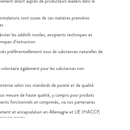
nement direct auprès de producteurs leaders dans le
formulations sont issues de ces matières premières
es
viter les additifs inutiles, excipients techniques et
imiques d’extraction
lisés préférentiellement issus de substances naturelles de
 volontaire également pour les substances non
 interne selon nos standards de pureté et de qualité
sur mesure de haute qualité, y compris pour produits
iments fonctionnels et comprimés, via nos partenaires
ement et encapsulation en Allemagne et UE (HACCP,
22000:2018)
oratoire indépendants consultables sur la fiche produit