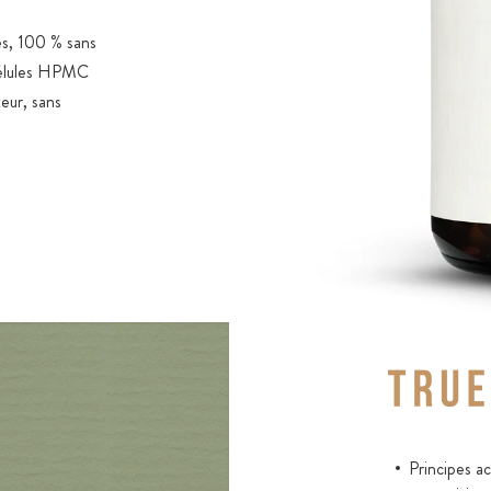
es, 100 % sans
 gélules HPMC
eur, sans
Principes a