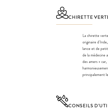
CHIRETTE VERT
La chirette verte
originaire d'Ind
lance et de petit
de la médecine a
des amers » car,
harmonieusement 
principalement les
CONSEILS D'UT