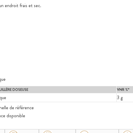
n endroit frais et sec.
que
CUILLÈRE DOSEUSE
VNR %*
ique
3 g
nnelle de référence
nce disponible