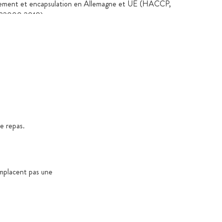
ement et encapsulation en Allemagne et UE (HACCP,
22000:2018)
oratoire indépendants consultables sur la fiche produit
 % végétales, sans carraghénane ni PEG
n verre ambré ou en sachets de protection aromatique
 préservant contre l’oxydation et les contaminants, avec
ip
 verre ambré ou dans des contenants alimentaires
 selon le règlement CE 10/2011
e repas.
dans des cartons certifiés et durables destinés aux
mentaires
oduits 100 % exempts de stéarate de magnésium,
mplacent pas une
les (sauf exceptions légales), OGM, colorants et arômes
 dioxyde de titane
é et édulcorants uniquement si nécessaires pour des
tionnelles ou spécifiques au produit