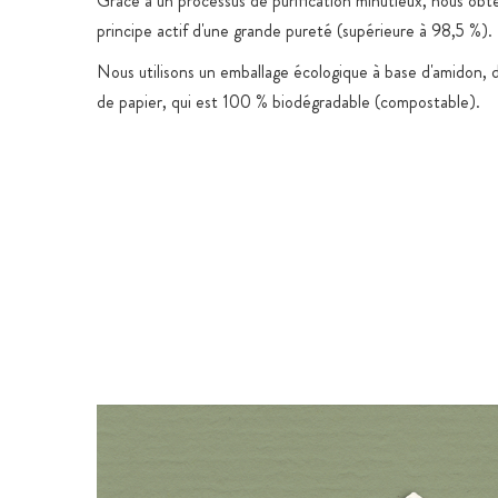
Grâce à un processus de purification minutieux, nous ob
principe actif d'une grande pureté (supérieure à 98,5 %).
Nous utilisons un emballage écologique à base d'amidon, d
de papier, qui est 100 % biodégradable (compostable).