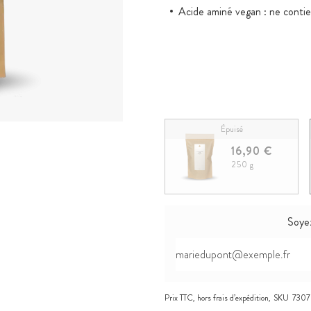
Acide aminé vegan : ne contie
Épuisé
16,90 €
250 g
Soyez
Prix TTC, hors
frais d’expédition
,
SKU
7307