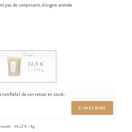
nt pas de composants d'origine animale
Épuisé
32,11 €
2 x 250 g
 notifié(e) de son retour en stock :
S’INSCRIRE
-bundle
64,22 € / 1kg