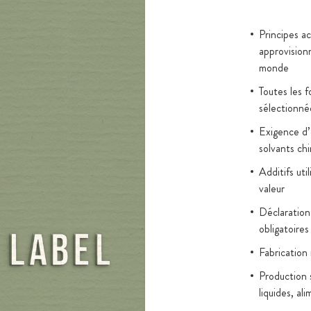
Principes a
approvision
monde
Toutes les 
sélectionné
Exigence d’é
solvants ch
Additifs uti
valeur
Déclaration
obligatoires
Fabrication
Production 
liquides, al