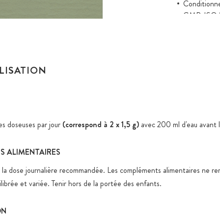
Conditionn
GMP, ISO 
Tests en lab
Gélules 100
Emballage e
ILISATION
de qualité,
fermeture z
Stockage en
spécifiques
res doseuses par jour
(correspond à 2 x 1,5 g)
avec 200 ml d'eau avant l
Expédition 
produits ali
 ALIMENTAIRES
Tous les pr
 la dose journalière recommandée. Les compléments alimentaires ne re
nanoparticu
librée et variée. Tenir hors de la portée des enfants.
artificiels,
Sucre ajout
ON
raisons fonc