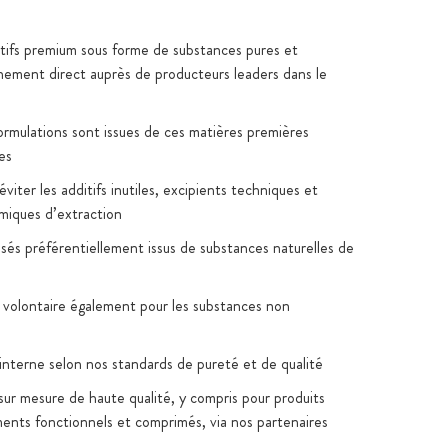
ctifs premium sous forme de substances pures et
nement direct auprès de producteurs leaders dans le
formulations sont issues de ces matières premières
es
viter les additifs inutiles, excipients techniques et
imiques d’extraction
lisés préférentiellement issus de substances naturelles de
 volontaire également pour les substances non
 interne selon nos standards de pureté et de qualité
sur mesure de haute qualité, y compris pour produits
iments fonctionnels et comprimés, via nos partenaires