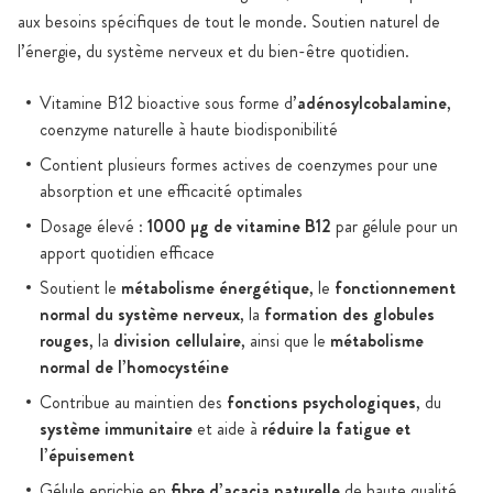
aux besoins spécifiques de tout le monde. Soutien naturel de
l’énergie, du système nerveux et du bien-être quotidien.
Vitamine B12 bioactive sous forme d’
adénosylcobalamine
,
coenzyme naturelle à haute biodisponibilité
Contient plusieurs formes actives de coenzymes pour une
absorption et une efficacité optimales
Dosage élevé :
1000 µg de vitamine B12
par gélule pour un
apport quotidien efficace
Soutient le
métabolisme énergétique
, le
fonctionnement
normal du système nerveux
, la
formation des globules
rouges
, la
division cellulaire
, ainsi que le
métabolisme
normal de l’homocystéine
Contribue au maintien des
fonctions psychologiques
, du
système immunitaire
et aide à
réduire la fatigue et
l’épuisement
Gélule enrichie en
fibre d’acacia naturelle
de haute qualité,