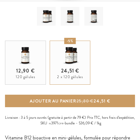
-5%
12,90 €
24,51 €
120 gélules
2 x 120 gélules
AJOUTER AU PANIER
25,80 €
24,51 €
Livraison :
3 à 5 jours ouvrés
(gratuite à partir de 79 €)
Prix TTC, hors
frais d’expédition
,
SKU
3971
-bundle
536,09 € / 1kg
N
CFR
Vitamine B12 bioactive en mini-gélules, formulée pour répondre