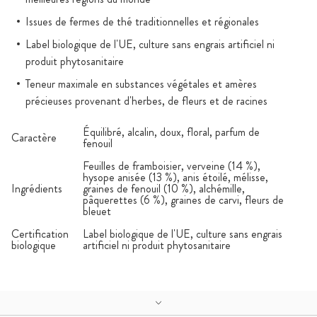
Issues de fermes de thé traditionnelles et régionales
Label biologique de l'UE, culture sans engrais artificiel ni
produit phytosanitaire
Teneur maximale en substances végétales et amères
précieuses provenant d'herbes, de fleurs et de racines
Équilibré, alcalin, doux, floral, parfum de
Caractère
fenouil
Feuilles de framboisier, verveine (14 %),
hysope anisée (13 %), anis étoilé, mélisse,
Ingrédients
graines de fenouil (10 %), alchémille,
pâquerettes (6 %), graines de carvi, fleurs de
bleuet
Certification
Label biologique de l'UE, culture sans engrais
biologique
artificiel ni produit phytosanitaire