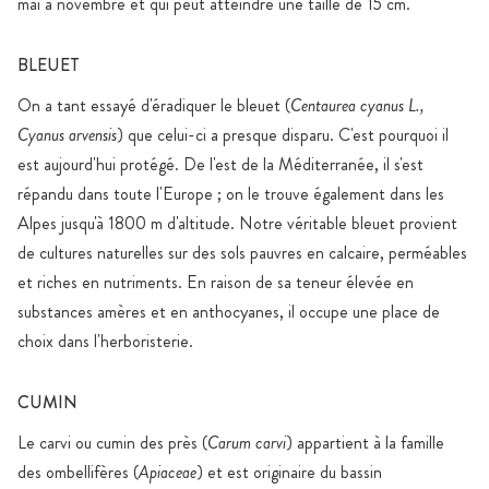
mai à novembre et qui peut atteindre une taille de 15 cm.
BLEUET
On a tant essayé d'éradiquer le bleuet (
Centaurea cyanus L.,
Cyanus arvensis
) que celui-ci a presque disparu. C'est pourquoi il
est aujourd'hui protégé. De l'est de la Méditerranée, il s'est
répandu dans toute l'Europe ; on le trouve également dans les
Alpes jusqu'à 1800 m d'altitude. Notre véritable bleuet provient
de cultures naturelles sur des sols pauvres en calcaire, perméables
et riches en nutriments. En raison de sa teneur élevée en
substances amères et en anthocyanes, il occupe une place de
choix dans l'herboristerie.
CUMIN
Le carvi ou cumin des près (
Carum carvi
) appartient à la famille
des ombellifères (
Apiaceae
) et est originaire du bassin