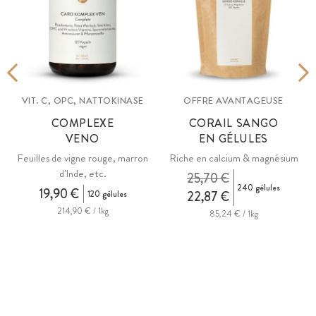
VIT. C, OPC, NATTOKINASE
OFFRE AVANTAGEUSE
E
COMPLEXE
CORAIL SANGO
VENO
EN GÉLULES
Feuilles de vigne rouge, marron
Riche en calcium & magnésium
d'Inde, etc.
25,70 €
240 gélules
19,90 €
120 gélules
22,87 €
214,90 € / 1kg
85,24 € / 1kg