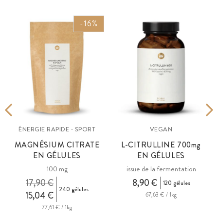
-16%
ÉNERGIE RAPIDE · SPORT
VEGAN
E
MAGNÉSIUM CITRATE
L-CITRULLINE 700
mg
EN GÉLULES
EN GÉLULES
100 mg
issue de la fermentation
17,90 €
8,90 €
120 gélules
240 gélules
15,04 €
67,63 € / 1kg
77,61 € / 1kg